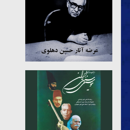
میکلوش روژا
موریس ژار