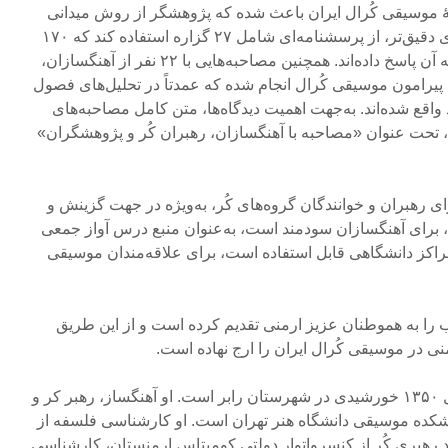
 موسیقی کُرال ایران باعث شده که پژوهشگر از روش میدانی
بهره گیرد و برای انجام تحلیل‌های دقیق‌تر، از پرسشنامه‌ای شامل ۲۷ گزاره استفاده کند که ۱۷۰
نفر از اعضای جامعۀ موسیقی به آن پاسخ داده‌اند. همچنین مصاحبه‌هایی با ۲۲ نفر از آهنگسازان،
 پیرامون موسیقی کُرال انجام شده که عمدتاً در تحلیل‌های فصول
اقع شده‌اند. به‌جهت اهمیت دیدگاه‌ها، متن کامل مصاحبه‌های
 تحت عنوان «مصاحبه‌ با آهنگسازان، رهبران کُر و پژوهشگران»
 رهبران و خوانندگان گروه‌‌های کُر، به‌ویژه در جهت گزینش و
برای آهنگسازان سودمند است، به‌عنوان منبع درس آواز جمعی
کز دانشگاهی قابل استفاده است، برای علاقه‌مندان موسیقی
 را به هموطنان عزیز ارمنی تقدیم کرده است و از این طریق
 در موسیقی کُرال ایران را ارج نهاده است.
حمید عسکری رابری متولد سال ۱۳۵۰ خورشیدی در شهرستان رابر است. او آهنگساز، رهبر کر و
شکده موسیقی دانشگاه هنر تهران است. او کارشناسی فلسفه از
 رهبری کُر از کنسرواتوار دولتی کومیتاس ارمنستان، کارشناسی