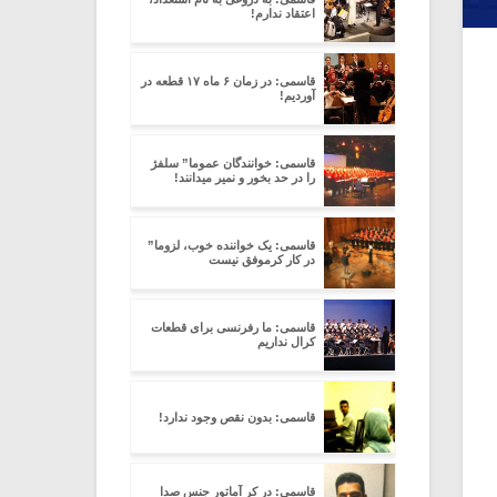
اعتقاد ندارم!
قاسمی: در زمان ۶ ماه ۱۷ قطعه در
آوردیم!
قاسمی: خوانندگان عموما” سلفژ
را در حد بخور و نمیر میدانند!
قاسمی: یک خواننده خوب، لزوما”
در کار کرموفق نیست
قاسمی: ما رفرنسی برای قطعات
کرال نداریم
قاسمی: بدون نقص وجود ندارد!
قاسمی: در کر آماتور جنس صدا