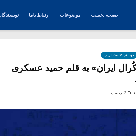
صفحه نخست
موضوعات
ارتباط باما
نویسندگان
موسیقی کلاسیک ایرانی
رال ایران» به قلم حمید عسکری
2 برچسب -