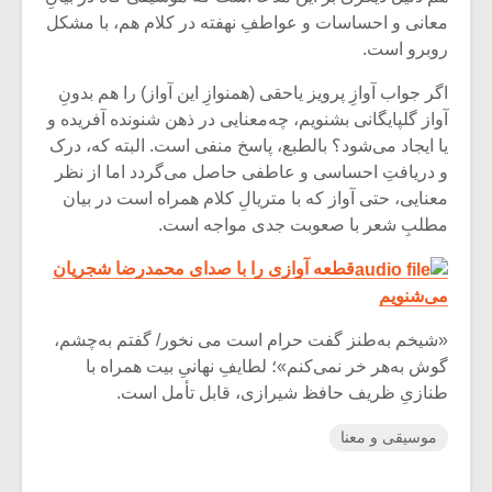
شیش و نیم»
موسیقی فی
معانی و احساسات و عواطفِ نهفته در کلام هم، با مشکل
برگزار می 
روبرو است.
اگر نمی توانی
سکانسی به 
مشهورترین باشی،
موسیقی فیلم 
اگر جواب آوازِ پرویز یاحقی (همنوازِ این آواز) را هم بدونِ
بدنام ترین باش
آواز گلپایگانی بشنویم، چه‌معنایی در ذهن شنونده آفریده و
یا ایجاد می‌شود؟ بالطبع، پاسخ منفی است. البته که، درک
و دریافتِ احساسی و عاطفی حاصل می‌گردد اما از نظر
معنایی، حتی آواز که با متریالِ کلام همراه است در بیان
مطلبِ شعر با صعوبت جدی مواجه است.
قطعه آوازی را با صدای محمدرضا شجریان
می‌شنویم
«شیخم به‌طنز گفت حرام است می نخور/ گفتم به‌چشم،
گوش به‌هر خر نمی‌کنم»؛ لطایفِ نهانیِ بیت همراه با
طنازیِ ظریف حافظ شیرازی، قابل تأمل است.
موسیقی و معنا