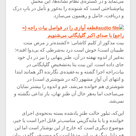
می‌نماید و در گستره‌ی نظام نشانه‌‌ها، این محملِ
پیام‌شناختی است که شنونده را به‌غور و تأمل در بابِ درک
و دریافت، حامل و رهنمون می‌سازد.
قطعه آوازی را در فواصل بیات راجه (=
راجع) با صدای اکبر گلپایگانی می‌شنویم
بیت مذکور از کلیم کاشانی: «کشنده‌تر ز مرض منت
طبیبان است/ خوش است درد به‌شرطی که بی‌دوا افتد»؛
به‌غیر از اندوه‌ نهفته در آن، طنز پنهانی را نیز در دل خود
جای داده است. این بیت بنا به‌تشخیصِ گلپایگانی در
بیات‌راجه اجرا گشته و به‌عقیده‌ی نگارنده اگر همانند ابتدا
و انتهای آن آوازِ مشهور (که در شوشتری است) در
شوشتری هم خوانده می‌شد، غم و اندوه را بیشتر نمایان
می‌ساخت اما به‌هر حال آن طنزِ نهان، باز تداعی نگشته و
میکلوش روژا
موریس ژار
نمی‌شد.
این‌که، تبلورِ حالت طنزِ یادشده بسته به‌نحوه‌ی اجرای
خواننده و یا با مایه‌گزینیِ مناسب‌تر قابل اجرا است یا خیر،
یادداشتی بر موسیقی
دوره آموزش
موضوع دیگری است که خارج از این نوشتار است اما این
متن فیلم «متری
موسیقی بر
هم دلیل دیگری بر این مدعا است که موسیقی گاه در بیانِ