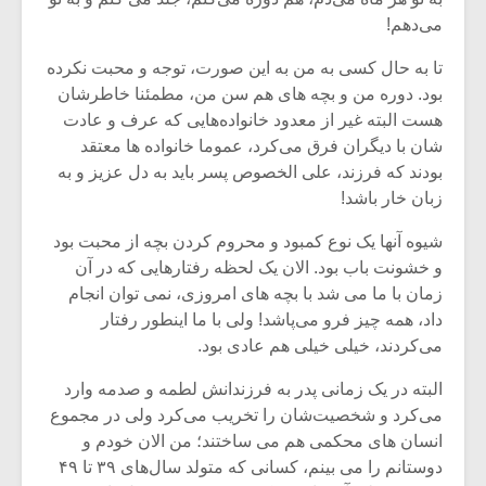
شیش و نیم»
موسیقی فی
برگزار می 
می‌دهم!
اگر نمی توانی
سکانسی به 
تا به حال کسی به من به این صورت، توجه و محبت نکرده
مشهورترین باشی،
موسیقی فیلم 
بود. دوره من و بچه های هم سن من، مطمئنا خاطرشان
بدنام ترین باش
هست البته غیر از معدود خانواده‌هایی که عرف و عادت
شان با دیگران فرق می‌کرد، عموما خانواده ها معتقد
بودند که فرزند، علی الخصوص پسر باید به دل عزیز و به
زبان خار باشد!
شیوه آنها یک نوع کمبود و محروم کردن بچه از محبت بود
و خشونت باب بود. الان یک لحظه رفتارهایی که در آن
زمان با ما می‌ شد با بچه های امروزی، نمی توان انجام
داد، همه چیز فرو می‌پاشد! ولی با ما اینطور رفتار
می‌‌کردند، خیلی خیلی هم عادی بود.
البته در یک زمانی پدر به فرزندانش لطمه و صدمه وارد
می‌‌کرد و شخصیت‌شان را تخریب می‌کرد ولی در مجموع
انسان های محکمی هم می‌ ساختند؛ من الان خودم و
دوستانم را می‌ بینم، کسانی که متولد سال‌های ۳۹ تا ۴۹