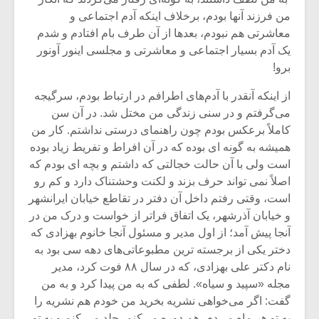
من فرزند آنها بودم، برخلاف اینکه آدم اجتماعی و
معاشرتی هم نبودم، بعدها از آن طرف بام افتادم و شدم
یک آدم بسیار اجتماعی و معاشرتی و مجلسی اینور آونور
برو!
از اینکه آنقدر با آدم‌های اطرافم در ارتباط بودم، سرگیجه
می‌گرفتم و در سنی زندگی من مختل شد. در آن سن
کاملاً برعکس بودم چون راهنمای درستی نداشتم. کار من
همیشه به گونه ای بوده که در آن افراط و تفریط زیاد بوده
است ولی با آن حالت خجالتی که داشتم و بچه ای بودم که
اصلاً نمی تواند حرف بزند و لکنت وحشتناک دارد و کم رو
است، وقتی رفتم داخل آن دفتر در تقاطع خیابان ایرانشهر
و خیابان آذرشهر، یک اتفاق فراتر از خواست و درک من در
میکلوش روژا
موریس ژار
آنجا پیش آمد؛ از اول مدیر و مسئول آنجا خانوم بهزادی که
دختر یکی از برجسته ترین مطبوعاتی‌های دهه سی بود به
نام دکتر علی بهزادی، که در سال ۸۸ فوت کرد، مدیر
مجله «سپید و سیاه». لطفی که به من پیدا کرد و به من
یادداشتی بر موسیقی
دوره آموزش
گفت: اگر می‌خواهی نشریه بخرید من خودم هم نشریه را
متن فیلم «متری
موسیقی بر
به تو هر ماه می‌دم، هم دوره می‌کنم، جلد می‌ کنم و به تو