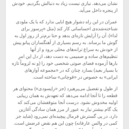
نشان می‌دهد. نیازی نیست زیاد به دنبالش بگردیم. خودش
از پنجره داخل می‌آید.
عمران در این راه دشوار هیچ ابایی ندارد که با یک ملودی
شناخته‌شده‌ی احساساتی کار کند (مثل «بِرسوز برای
لدا»). آن را آرایش تازه‌ای بدهد و حتا نرم‌تر از روز اول به
گوش ما برساند. به رسم بسیاری از آهنگسازان پیانو پیش
از خودش به سراغ ترانه‌های محلی برود و از آنها
تنظیم‌های ساده و صمیمی به دست دهد، از دل این امرِ
بارها آزموده فضای صوتی شخصی خود را (و نه لزوماً تازه
یا بسیار بعید) بسازد چنان که در «مجموعه آوازهای
ایرانی» به خصوص در «قوچانی» ساخته است.
از طول و تفضیل می‌پرهیزد (جز «راپسودی») محتوای هر
میکلوش روژا
موریس ژار
قطعه را تا آنجا ادامه می‌دهد که تعهدش به همان زیبایی
اولیه مخدوش نشود. درست آنجا متوقفشان می‌کند که
یک گام بیشتر نیاز به عبور از مرز همان سادگی آغازین
دارد. در پی گسترش فرمال پیچیده‌ای نمی‌رود (شاید جز
یادداشتی بر موسیقی
دوره آموزش
کمی در والس عارفانه) چون این هم نقض غرضش است.
متن فیلم «متری
موسیقی بر