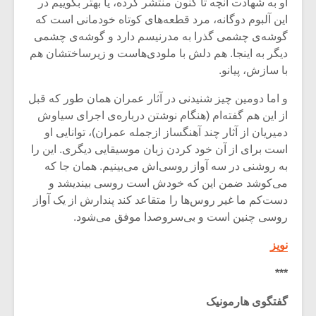
شیش و نیم»
موسیقی فی
او به شهادت آنچه تا کنون منتشر کرده، یا بهتر بگوییم در
برگزار می 
این آلبوم دوگانه، مرد قطعه‌های کوتاه خودمانی است که
گوشه‌ی چشمی گذرا به مدرنیسم دارد و گوشه‌ی چشمی
اگر نمی توانی
سکانسی به 
دیگر به اینجا. هم دلش با ملودی‌هاست و زیرساختشان هم
مشهورترین باشی،
موسیقی فیلم 
با سازش، پیانو.
بدنام ترین باش
و اما دومین چیز شنیدنی در آثار عمران همان طور که قبل
از این هم گفته‌ام (هنگام نوشتن درباره‌ی اجرای سیاوش
دمیریان از آثار چند آهنگساز ازجمله عمران)، توانایی او
است برای از آن خود کردن زبان موسیقایی دیگری. این را
به روشنی در سه آواز روسی‌اش می‌بینیم. همان جا که
می‌کوشد ضمن این که خودش است روسی بیندیشد و
دست‌کم ما غیر روس‌ها را متقاعد کند پندارش از یک آواز
روسی چنین است و بی‌سروصدا موفق می‌شود.
نویز
***
گفتگوی هارمونیک