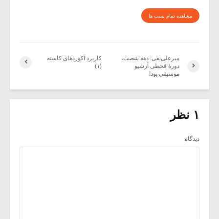
مشاهده تمام پست ها
میرعلی‌نقی: دهه شصت،
کاربرد آکورد‌های کاسته
دورۀ قحطی آرشیو
(۱)
موسیقی بود!
۱ نظر
دیدگاه