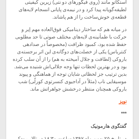
شیش و نیم»
موسیقی فی
استکاتو مانند (روی فیگورهای دو نتی) زیرین کیفیتی
برگزار می 
لطیفه‌گویانه پیدا کرد و در نیمه‌ی پایانی انسجام لایه‌های
قطعه‌ی خوش‌ساخت را از هم پاشاند.
اگر نمی توانی
سکانسی به 
مشهورترین باشی،
موسیقی فیلم 
در میانه هم که ساختار دینامیکی فوق‌العاده مهم اِیر و
بدنام ترین باش
حرکت با طمأنینه‌ی لایه‌های مختلف صوتی تا حد مطلوبی
حفظ شده بود، کمبود ظرافت (مخصوصاً در صدادهی
کنترباس) یکی از خصلت‌های دوگانه‌ی این اثر برجسته‌ی
باروکی (لطافت و جلال آمیخته به هم) را از آن سلب کرده
بود و در بهترین لحظات تنها وجه جلالی‌اش شنیده می‌شد.
بدین ترتیب جز لحظاتی شایان توجه از هماهنگی و پیوند
موسیقایی ناب (مثلاً در آداجیوی کنسرتوی کورلّی) شب
باروکی همچنان منتظر درخشش جواهراتش ماند.
نویز
***
گفتگوی هارمونیک
در تاریخ ۲۵ بهمن ماه ۱۳۹۷ ساعت ۱۸:۳۰ در تالار رودکی