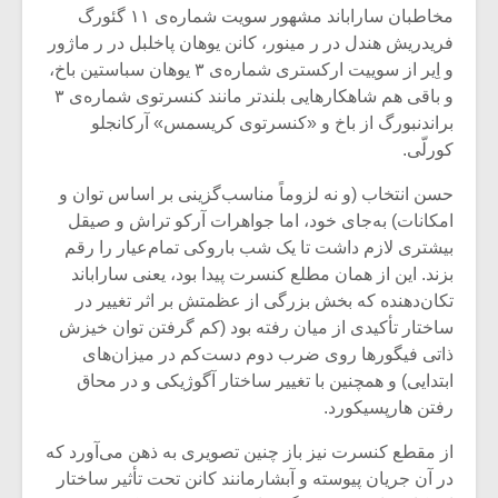
مخاطبان ساراباند مشهور سویت شماره‌ی ۱۱ گئورگ
فریدریش هندل در ر مینور، کانن یوهان پاخلبل در ر ماژور
و اِیر از سوییت ارکستری شماره‌ی ۳ یوهان سباستین باخ،
و باقی هم شاهکارهایی بلندتر مانند کنسرتوی شماره‌ی ۳
براندنبورگ از باخ و «کنسرتوی کریسمس» آرکانجلو
کورلّی.
حسن انتخاب (و نه لزوماً مناسب‌گزینی بر اساس توان و
امکانات) به‌جای خود، اما جواهرات آرکو تراش و صیقل
بیشتری لازم داشت تا یک شب باروکی تمام‌عیار را رقم
بزند. این از همان مطلع کنسرت پیدا بود، یعنی ساراباند
تکان‌دهنده که بخش بزرگی از عظمتش بر اثر تغییر در
ساختار تأکیدی از میان رفته بود (کم گرفتن توان خیزش‌
میکلوش روژا
موریس ژار
ذاتی فیگورها روی ضرب دوم دست‌کم در میزان‌های
ابتدایی) و همچنین با تغییر ساختار آگوژیکی و در محاق
رفتن هارپسیکورد.
از مقطع کنسرت نیز باز چنین تصویری به ذهن می‌آورد که
یادداشتی بر موسیقی
دوره آموزش
در آن جریان پیوسته و آبشارمانند کانن تحت تأثیر ساختار
متن فیلم «متری
موسیقی بر