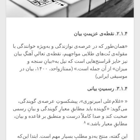
۲.۱.۴. نقطه‌ی عزیمتِ بیان
«همان‌طور که در عرصه‌ی نوازندگی و به‌ویژه خوانندگی با
مقوله‌ی نُت‌های طلایی مواجهیم، نقطه‌ی تعالیِ آهنگِ بیان
نیز حایز فَراسنج‌هایی است که نیل به‌«بیانِ سنجه و
میزان» از آن جمله است.» (ممتازواحد، ۱۴۰۰، بیان در
موسیقی ایرانی)
۳.۱.۴. رسمیتِ بیانی
« «غلام‌علی امیرنوری»، پیشکسوتِ عرصه‌ی گویندگی،
می‌گوید: «گوینده باید مطابقِ معیارِ گویندگی و بیانِ رسمی
صحبت کند و صدا کاملاً درست و منطبق بر قاعده و بیان،
۸
مطابقِ معیار باشد.»
این گفته، منتج به‌دو مطلبِ بسیار مهم است. ابتدا این‌که