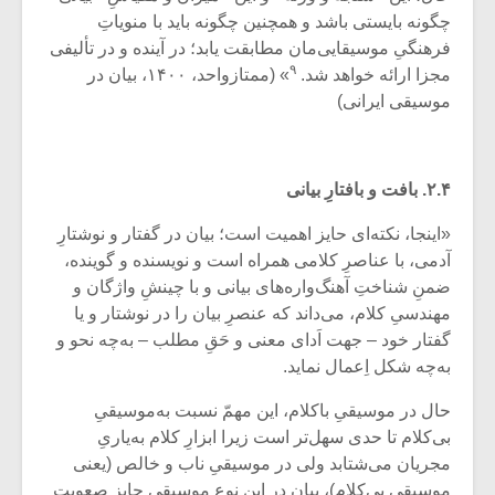
شیش و نیم»
موسیقی فی
چگونه بایستی باشد و همچنین چگونه باید با منویاتِ
برگزار می 
فرهنگیِ موسیقایی‌مان مطابقت یابد؛ در آینده و در تألیفی
اگر نمی توانی
سکانسی به 
۹
مجزا ارائه خواهد شد.
» (ممتازواحد، ۱۴۰۰، بیان در
مشهورترین باشی،
موسیقی فیلم 
موسیقی ایرانی)
بدنام ترین باش
۲.۴. بافت و بافتارِ بیانی
«اینجا، نکته‌ای حایز اهمیت است؛ بیان در گفتار و نوشتارِ
آدمی، با عناصرِ کلامی همراه است و نویسنده و گوینده،
ضمنِ شناختِ آهنگ‌واره‌های بیانی و با چینشِ واژگان و
مهندسیِ کلام، می‌داند که عنصرِ بیان را در نوشتار و یا
گفتار خود – جهت اَدای معنی و حَقِ مطلب – به‌چه نحو و
به‌چه شکل اِعمال نماید.
حال در موسیقیِ باکلام، این مهمّ نسبت به‌موسیقیِ
بی‌کلام تا حدی سهل‌تر است زیرا ابزارِ کلام به‌یاریِ
مجریان می‌شتابد ولی در موسیقیِ ناب و خالص (یعنی
موسیقی بی‌کلام)، بیان در این نوع موسیقی حایزِ صعوبتِ