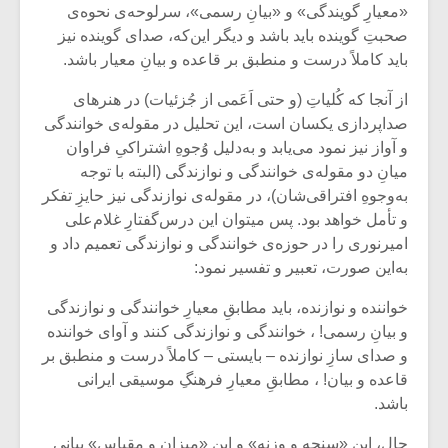
«معیارِ گویندگی» و «بیانِ رسمی»، سرلوحه‌ی نحوه‌ی
صحبتِ گوینده باید باشد و دیگر این‌که، صدای گوینده نیز
باید کاملاً درست و منطبق بر قاعده و بیانِ معیار باشد.
از آنجا که کُلیاتِ (و حتی اَعَمی از جُزئیات) در هنرهای
صداپردازی یکسان است، این تحلیل در مقوله‌ی خوانندگی
و آواز نیز نمود می‌یابد و به‌دلیل وُجوهِ اشتراکیِ فراوان
میانِ دو مقوله‌ی خوانندگی و نوازندگی (البته با توجه
به‌وجوهِ افتراقی‌شان)، در مقوله‌ی نوازندگی نیز حایزِ تفکر
و تأمل خواهد بود. پس میتوان این درس‌گفتارِ غلام‌علی
امیرنوری را در حوزه‌ی خوانندگی و نوازندگی تعمیم داد و
به‌این صورت، تعبیر و تفسیر نمود:
خواننده و نوازنده، باید مطابقِ معیارِ خوانندگی و نوازندگی
میکلوش روژا
موریس ژار
و بیانِ رسمی! ، خوانندگی و نوازندگی کنند و آوای خواننده
و صدای سازِ نوازنده – بایستی – کاملاً درست و منطبق بر
قاعده و بیان! ، مطابقِ معیارِ فرهنگِ موسیقی ایرانی
باشد.
یادداشتی بر موسیقی
دوره آموزش
متن فیلم «متری
موسیقی بر
حال، این «سنجه و وزنه» و این «میزان و مقیاسِ» بیانی