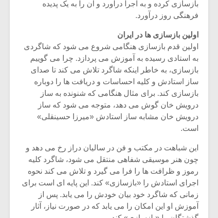
شیش و نیم»
موسیقی فی
بازسازی کرده و به اجرا درآورد و آن را به یک پدیده
برگزار می 
فرهنگی روز درآورد.
اگر نمی توانی
سکانسی به 
اولین بازسازی ها در ایران
مشهورترین باشی،
موسیقی فیلم 
اولین قدم بازسازی هنگامی شروع می شود که شاگردی
بدنام ترین باش
به استادی رسیده به آموزش می پردازد. چرا می گوییم
بازسازی، به خاطر اینکه شاگرد تلاش می کند تا صدای
ساز استادش و کلیه احساسات و دریافت ها را دوباره
بازسازی کند. برای مثال هنگامی که شنونده به ساز
درویش خان گوش می دهد، متوجه می شود که ساز
درویش خان مشابه ساز استادش «میرزا حسینقلی»
است.
این شباهت در مکتب و فن در سالیان دراز رخ می دهد و
چون هنر موسیقی شفاهی منتقل می شود، شاگرد کلیه
رموز و ظرافت ها را فرا می گیرد و تلاش می کند نحوه
اجرای استادش را «بازسازی» کند. این پایه ای است برای
زمانی که شاگرد خود بیان خودش را می یابد. پس از
آموزش او این امکان را می یابد که در صورت نیاز، آثار
گذشتگان را «بازسازی» کند.