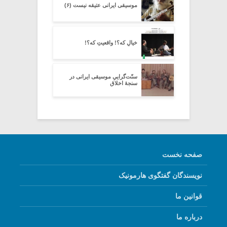
موسیقی ایرانی عتیقه نیست (۶)
خیالِ که؟! واقعیتِ که؟!
سنّت‌گراییِ موسیقی ایرانی در
سنجۀ اخلاق
صفحه نخست
نویسندگان گفتگوی هارمونیک
قوانین ما
درباره ما