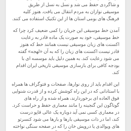
و شاگردی حفظ می شد و نسل به نسل از طریق
موسیقی نوازان به مردم انتقال می یافت. هنوز کلیه
فرهنگ های بومی استان ها از این تکنیک استفاده می کنند.
آمدن خط موسیقی این جریان را کمی ضعیف کرد چرا که
خط موسیقی، خود به صورت یک ماده قادر به رعایت
اکسنت های زبان موسیقی نیست همانند خط که هنوز
قادر نیست اکسنت های زبان را که به آن «لهجه» گفته
می شود رعایت کند. به همین دلیل باید موسسه ای با
بودجه کافی برای بازسازی موسیقی تاریخی ایران اقدام
کند.
این اقدام باید از روی نوارها، صفحات و فتوگراف ها همراه
میکلوش روژا
موریس ژار
با استادانی که در این راه کوشش کرده و از قدرت شنوایی
فوق العاده ای برخوردارند، همراه شده و از راه های
گوناگون این گنجینه را مانند معماری حفظ و حراست کرد.
در معماری کسی نمی آید دوباره یک عالی قاپو درست
کند، اما در ذات موسیقی بارها و بارها می شود کنسرتو
یادداشتی بر موسیقی
دوره آموزش
متن فیلم «متری
موسیقی بر
های ویوالدی یا درویش خان را که در صفحه سنگی نواخته