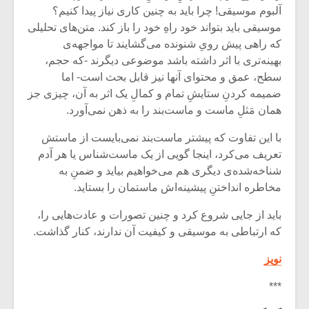
شیش و نیم»
موسیقی فی
آلبوم‌ موسیقی! چرا باید به چنین کاری نیاز پیدا کنیم؟
برگزار می 
موسیقی باید بتواند خود راهِ خود را باز کند. متن‌های تحلیلی
اگر نمی توانی
سکانسی به 
که راهی پیش رویِ شنونده می‌گشایند تا مواجهه‌ی
مشهورترین باشی،
موسیقی فیلم 
بهینه‌تری با اثر داشته باشد موضوعی دیگرند -که حجم،
بدنام ترین باش
سطح، عمق و محتوای آنها نیز قابل بحث است- اما
ضمیمه کردنِ ستایشِ تمام و کمالِ یک اثر به آن، چیزی جز
همان مَثلِ ماست و ماست‌بند را به ذهن نمی‌آورد.
با این تفاوت که پیشتر ماست‌بند نمی‌بایست از ماستش
تعریف می‌کرد، اینجا گویی از یک ماست‌شناس یا هر آدم
شناخه‌شده‌ی دیگری هم می‌خواهیم بیاید و ضمنِ به
مخاطره انداختنِ پیشینه‌اش ماستمان را بستاید.
باید از جایی شروع کرد و چنین تصورات و عادت‌هایی را،
که ارتباطی به موسیقی و کیفیت آن ندارند، کنار گذاشت.
نویز
***