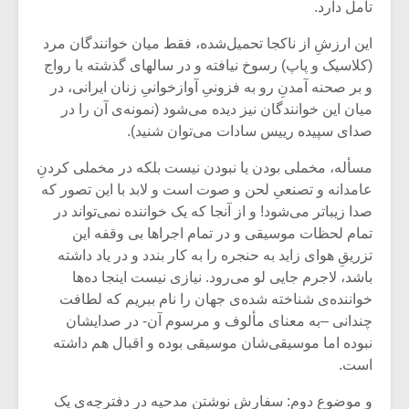
تأمل دارد.
این ارزشِ از ناکجا تحمیل‌شده، فقط میان خوانندگان مرد
(کلاسیک و پاپ) رسوخ نیافته و در سالهای گذشته با رواج
و بر صحنه آمدنِ رو به فزونیِ آوازخوانیِ زنان ایرانی، در
میان این خوانندگان نیز دیده می‌شود (نمونه‌ی آن را در
صدای سپیده رییس سادات می‌توان شنید).
مسأله، مخملی بودن یا نبودن نیست بلکه در مخملی کردنِ
عامدانه و تصنعیِ لحن و صوت است و لابد با این تصور که
صدا زیباتر می‌شود! و از آنجا که یک خواننده نمی‌تواند در
تمام لحظات موسیقی و در تمام اجراها بی وقفه این
تزریقِ هوای زاید به حنجره را به کار بندد و در یاد داشته
باشد، لاجرم جایی لو می‌رود. نیازی نیست اینجا ده‌ها
میکلوش روژا
موریس ژار
خواننده‌ی شناخته شده‌ی جهان را نام ببریم که لطافت
چندانی –به معنای مألوف و مرسوم آن- در صدایشان
نبوده اما موسیقی‌‌شان موسیقی بوده و اقبال هم داشته
است.
یادداشتی بر موسیقی
دوره آموزش
متن فیلم «متری
موسیقی بر
و موضوع دوم: سفارشِ نوشتنِ مدحیه در دفترچه‌ی یک