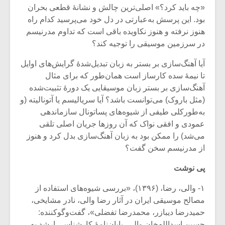
«چه باید کرد؟» اصلی‌ترین چالش و نشانۀ قطعی بحران
بود. این پرسش به‌عبارتی در دل خود می‌پرسید کدام راه
هنوز نرفته و هنوز نکاویده باقی است که تداوم مدرنیسم
در سرزمین موسیقی را توجیه کند؟
آیا آهنگ‌سازی بر بستر به زبان تبدیل‌شدۀ گرایش‌های اوایل
تا نیمۀ سده کارساز است همان‌طور که برای مثال
آهنگ‌سازی بر بستر زبان موسیقایی یک دورۀ تثبیت‌شده
(مثل باروک) می‌توانست باشد؟ آیا سریالیسم یا آتونالیته (و
به‌طورکلی طیفی از شیوه‌های پساتونال سازماندهی
عمودی و افقی نواک که آن روزها جریان اصلی تلقی
می‌شد) را ممکن بود به زبان آهنگ‌سازی بدل کرد و هنوز
از مدرنیسم سخن گفت؟
پی نوشت
۱- والی، رضا، (۱۳۹۶)، «بررسی شیوه‌های استفاده از
مصالح موسیقی ایران در آثار رضا والی، نادر مشایخی،
حمیدرضا دیبازر، محمدرضا تفضلی»، گفت‌وگوکننده:
حسین اسدالله‌خان والی، پایان‌نامۀ کارشناسی ارشد به