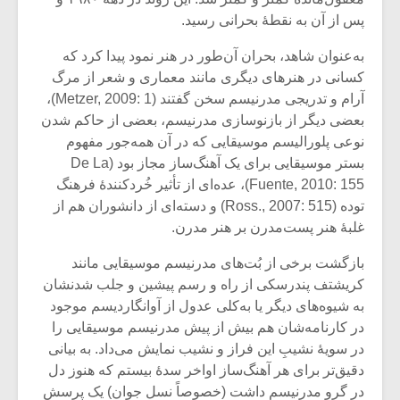
شیش و نیم»
موسیقی فی
پس از آن به نقطۀ بحرانی رسید.
برگزار می 
به‌عنوان شاهد، بحران آن‌طور در هنر نمود پیدا کرد که
اگر نمی توانی
سکانسی به 
مشهورترین باشی،
موسیقی فیلم 
کسانی در هنرهای دیگری مانند معماری و شعر از مرگ
بدنام ترین باش
آرام و تدریجی مدرنیسم سخن گفتند (Metzer, 2009: 1)،
بعضی دیگر از بازنوسازی مدرنیسم، بعضی از حاکم شدن
نوعی پلورالیسم موسیقایی که در آن همه‌جور مفهوم
بستر موسیقایی برای یک آهنگ‌ساز مجاز بود (De La
Fuente, 2010: 155)، عده‌ای از تأثیر خُردکنندۀ فرهنگ
توده (Ross., 2007: 515) و دسته‌ای از دانشوران هم از
غلبۀ هنر پست‌مدرن بر هنر مدرن.
بازگشت برخی از بُت‌های مدرنیسم موسیقایی مانند
کریشتف پندرسکی از راه و رسم پیشین و جلب شدنشان
به شیوه‌های دیگر یا به‌کلی عدول از آوانگاردیسم موجود
در کارنامه‌شان هم بیش از پیش مدرنیسم موسیقایی را
در سویۀ نشیبِ این فراز و نشیب نمایش می‌داد. به بیانی
دقیق‌تر برای هر آهنگ‌ساز اواخر سدۀ بیستم که هنوز دل
در گرو مدرنیسم داشت (خصوصاً نسل جوان) یک پرسش