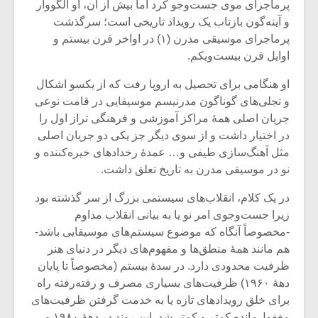
پرماجرای موی جست‌وجو کرد اما بیش از آن، او الگووار
و آینه‌گون بازتاب یک رویداد تاریخی است؛ سرگذشت
پرماجرای موسیقی مدرن (۱) در اواخر قرن بیستم و
اوایل قرن بیست‌ویکم.
او هنگامی برای تحصیل به اروپا رفت که از یکسو اشکال
و تجلی‌های گوناگون مدرنیسم موسیقایی در قامت نوعی
جریان اصلی همۀ مراکز آموزشی و فرهنگی تراز اول را
در اختیار داشت و از سوی دیگر جز یکی دو جریان اصلی
مثل آهنگ‌سازی طیفی و… عمدۀ رخدادهای خیره‌کننده و
نو در موسیقی مدرن به تاریخ تعلق داشت.
در یک کلام، انقلاب‌های سیستمی بزرگ از سر گذشته بود
زیرا جست‌وجوی امر نو یا به بیانی انقلاب مداوم
میکلوش روژا
موریس ژار
-مخصوصاً آنگاه که موضوع سیستم‌های موسیقایی باشد-
هم مانند همۀ منطق‌ها و مفهوم‌های دیگر در دنیای هنر
ظرفیت محدودی دارد. در سدۀ بیستم (مخصوصاً تا پایان
دهۀ ۱۹۶۰) ظرفیت‌های بسیاری مصرف و رفته‌رفته راه
یادداشتی بر موسیقی
دوره آموزش
برای خلق رویدادهای تازه یا به خدمت گرفتن ظرفیت‌های
متن فیلم «متری
موسیقی بر
مغفول‌مانده کمتر و کمتر شد. این روند در دهۀ ۱۹۸۰ و