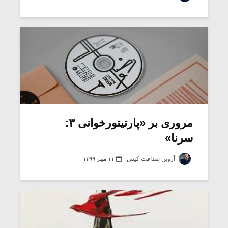
شیش و نیم»
موسیقی فی
برگزار می 
اگر نمی توانی
سکانسی به 
مشهورترین باشی،
موسیقی فیلم 
بدنام ترین باش
مروری بر «پارتیتورخوانی ۳:
سرنا»
آروین صداقت کیش
۱۱ مهر ۱۳۹۹