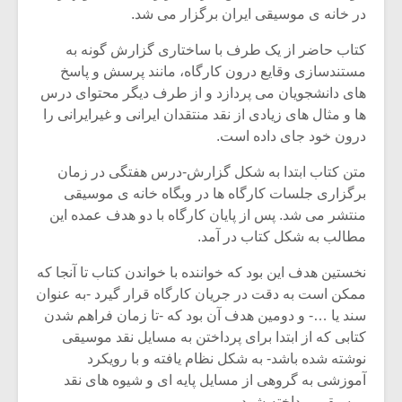
شیش و نیم»
موسیقی فی
در خانه ی موسیقی ایران برگزار می شد.
برگزار می 
کتاب حاضر از یک طرف با ساختاری گزارش گونه به
اگر نمی توانی
سکانسی به 
مستندسازی وقایع درون کارگاه، مانند پرسش و پاسخ
مشهورترین باشی،
موسیقی فیلم 
بدنام ترین باش
های دانشجویان می پردازد و از طرف دیگر محتوای درس
ها و مثال های زیادی از نقد منتقدان ایرانی و غیرایرانی را
درون خود جای داده است.
متن کتاب ابتدا به شکل گزارش-درس هفتگی در زمان
برگزاری جلسات کارگاه ها در وبگاه خانه ی موسیقی
منتشر می شد. پس از پایان کارگاه با دو هدف عمده این
مطالب به شکل کتاب در آمد.
نخستین هدف این بود که خواننده با خواندن کتاب تا آنجا که
ممکن است به دقت در جریان کارگاه قرار گیرد -به عنوان
سند یا …- و دومین هدف آن بود که -تا زمان فراهم شدن
کتابی که از ابتدا برای پرداختن به مسایل نقد موسیقی
نوشته شده باشد- به شکل نظام یافته و با رویکرد
آموزشی به گروهی از مسایل پایه ای و شیوه های نقد
موسیقی پرداخته شود.