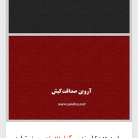
ویراست جدید کتاب
“درس گفتارهای نقد موسیقی”
تالیف