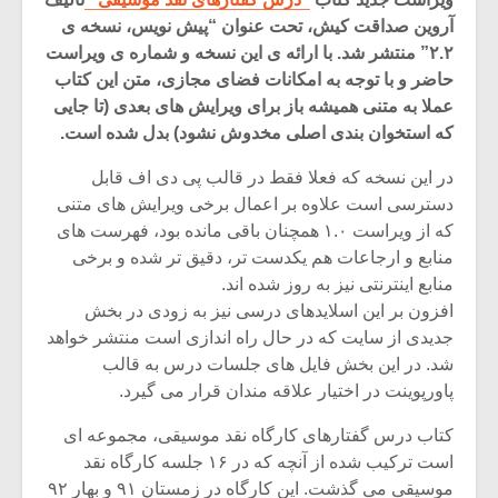
آروین صداقت کیش، تحت عنوان “پیش نویس، نسخه ی
۲.۲” منتشر شد. با ارائه ی این نسخه و شماره ی ویراست
حاضر و با توجه به امکانات فضای مجازی، متن این کتاب
عملا به متنی همیشه باز برای ویرایش های بعدی (تا جایی
که استخوان بندی اصلی مخدوش نشود) بدل شده است.
در این نسخه که فعلا فقط در قالب پی دی اف قابل
دسترسی است علاوه بر اعمال برخی ویرایش های متنی
که از ویراست ۱.۰ همچنان باقی مانده بود، فهرست های
منابع و ارجاعات هم یکدست تر، دقیق تر شده و برخی
منابع اینترنتی نیز به روز شده اند.
افزون بر این اسلایدهای درسی نیز به زودی در بخش
جدیدی از سایت که در حال راه اندازی است منتشر خواهد
میکلوش روژا
موریس ژار
شد. در این بخش فایل های جلسات درس به قالب
پاورپوینت در اختیار علاقه مندان قرار می گیرد.
کتاب درس گفتارهای کارگاه نقد موسیقی، مجموعه ای
یادداشتی بر موسیقی
دوره آموزش
است ترکیب شده از آنچه که در ۱۶ جلسه کارگاه نقد
متن فیلم «متری
موسیقی بر
موسیقی می گذشت. این کارگاه در زمستان ۹۱ و بهار ۹۲