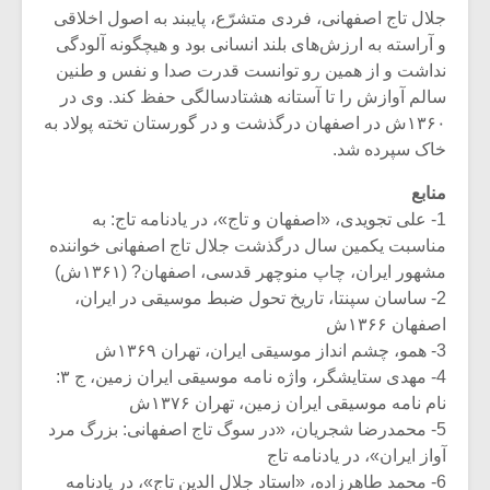
شیش و نیم»
موسیقی فی
جلال تاج اصفهانی، فردی متشرّع، پایبند به اصول اخلاقی
برگزار می 
و آراسته به ارزش‌های بلند انسانی بود و هیچگونه آلودگی
اگر نمی توانی
سکانسی به 
نداشت و از همین رو توانست قدرت صدا و نفس و طنین
مشهورترین باشی،
موسیقی فیلم 
سالم آوازش را تا آستانه هشتادسالگی حفظ کند. وی در
بدنام ترین باش
۱۳۶۰ش در اصفهان درگذشت و در گورستان تخته پولاد به
خاک سپرده شد.
منابع
1- علی تجویدی، «اصفهان و تاج»، در یادنامه تاج: به
مناسبت یکمین سال درگذشت جلال تاج اصفهانی خواننده
مشهور ایران، چاپ منوچهر قدسی، اصفهان? (۱۳۶۱ش)
2- ساسان سپنتا، تاریخ تحول ضبط موسیقی در ایران،
اصفهان ۱۳۶۶ش
3- همو، چشم انداز موسیقی ایران، تهران ۱۳۶۹ش
4- مهدی ستایشگر، واژه نامه موسیقی ایران زمین، ج ۳:
نام نامه موسیقی ایران زمین، تهران ۱۳۷۶ش
5- محمدرضا شجریان، «در سوگ تاج اصفهانی: بزرگ مرد
آواز ایران»، در یادنامه تاج
6- محمد طاهرزاده، «استاد جلال الدین تاج»، در یادنامه