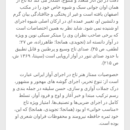
دقت در این آثار متعدد و متنوع، آشکار می کند که تاج از
همان اوان جوانی سبک و شیوه خاص خود را در مکتب
اصفهان یافته است و غیر از پختگی و جاافتادگی بیان گرم
و دلنشین او، تغییر عمده ای در ارکان اصلی شیوه اجرای
او شنیده نمی شود. شاید نظر به همین اختصاصات است
که برخی صاحب نظران وی را مبتکر سبکی نوین و ویژه
در آواز دانسته اند (تجویدی، همانجا؛ طاهرزاده، ص ۲۷؛
لطفی، ص ۴۵). صدای تاج وسیع و پرطنین و قابل تطبیق
با حدود صدای تنور در آواز اروپایی است (سپنتا، ۱۳۶۹ ش،
ص ۲۱۵).
خصوصیات ممتاز هنر تاج در اجرای آواز ایرانی عبارت
است از: تنوع تحریر، اجرای گوشه ‌های مهجور و مشهور،
درک جملات آوازی و سازی، حسن سلیقه در جمله بندی و
میکلوش روژا
موریس ژار
رسم ترکیب مبتدا و خبر آغاز و اوج و فرود آواز، تسلط
کامل در اجرای ضربی‌ها و تصنیف‌ها. امتیاز ویژه تاج
«مناسب خوانی» او بود (همانجا؛ تجویدی، همانجا) که این،
خود ثمره حافظه نیرومند و محفوظات فراوان شعری او
یادداشتی بر موسیقی
دوره آموزش
بوده است.
متن فیلم «متری
موسیقی بر