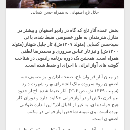
جلال تاج اصفهانی به همراه حسن کسائی
بخش عمده آثار تاج که گاه در رادیو اصفهان و بیشتر در
منازل هنرمندان به طور خصوصی ضبط شده، با نی
سیدحسن کسایی (متولد ۱۳۰۷ش)، تار جلیل شهناز (متولد
۱۳۰۰ش) و نیز تار عباس سروری و محمدرضا لطفی
همراه است. همچنین یک دوره برنامه رادیویی در شناخت
گوشه ‌های آواز ایرانی با اجرای او ضبط شده است.
در میان آثار فراوان تاج، صفحه اذان و نیز تصنیف «به
اصفهان رو» سروده ملک الشعرای بهار، شهرت دارد
(سپنتا، ۱۳۶۹ ش، ص ۲۱۶). آثار ضبط شده تاج از حدود
نیم قرن تلاش او در آوازخوانی حکایت دارد و دوران کار
هیچ خواننده ای، به غیر از اقبال آذر* این اندازه طولانی
نبوده است. وی نمونه شاخص آوازخوانی در مکتب
اصفهان است.