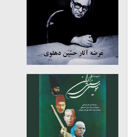
میکلوش روژا
موریس ژار