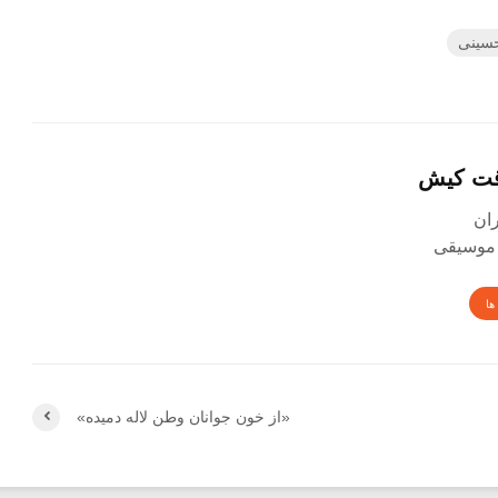
حسینی
قت کیش
 موسیقی
ها
«از خون جوانان وطن لاله دمیده»