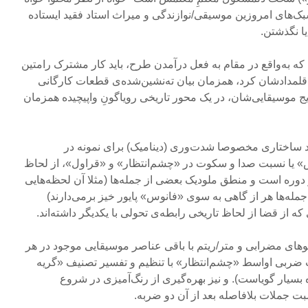
بک‌های امروزین موسیقی/نوازندگی و میراث استاد فقید ایستاده
ا نگذشتن.
ه به‌واقع در مقام به فعل درآمدن طرح، باید کار مشترک رامتین
لمدادشان کرد، همزمان بیان ته‌نشین‌شده‌ی قطعات کارگانی
ایج موسیقایی‌شان، در یک محور تاریخی رویا‌گونِ واپیچیده همزمان
 ساختاری مخصوصا شدت‌وری (دینامیک) برای نمونه در
» یا نسبت صدا و سکوت در «چشم‌انتظار» و «قراول»، از لحاظ
وره است و منطق ملودیک بعضی از جمله‌ها (مثلا آن لحظه‌هایی
مله‌ها هر از گاهی به سوی «فانوس» پایور خیز برمی‌دارند)
 از قضا از لحاظ تاریخی رابطه‌ی تحولی با یکدیگر داشته‌اند.
های مضرابی و متر/ریتم با باقی عناصر موسیقایی موجود در هر
ربی اواسط «چشم‌انتظار» با تنظیم و تفسیر تصنیف «گریه
 بسیار گویاست). و نیز بهره‌گیری از رنگ‌آمیزی در شروع
ت جملات‌ بلافاصله بعد از آن دو ضربه.