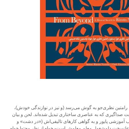
 رامتین نظری‌جو به گوش می‌رسد (و نیز در نوازندگی خودش)،
ت صداگیری که به عناصری ساختاری تبدیل شده‌اند. لحن و بیان
ب آموزشی پایور و به گواهی کارهای تالیفی‌اش («در دشت» و
ر») سخت دلمشغول معلمِ معلمش است- خواه از نظر محتوا خواه