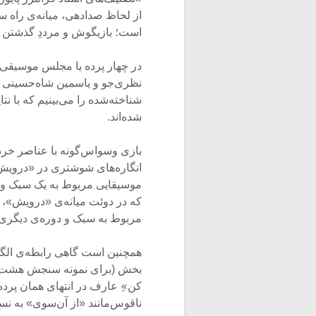
از لحاظ صدادهی، میانه‌ی راه س
است؛ بازیگوش و مرددِ گذشتن ی
در چهار پرده یا مجلس موسیقی ک
نظری‌جو و یاسمین شاه‌حسینی ق
شناخته‌شده را می‌بینیم که با نت
شده‌اند.
بازی وسواس‌گونه با عناصر خرد
انگاره‌های شوشتری در «درویش
موسیقایی مربوط به یک سبک و د
که در دوئت میانه‌ی «درویش»، ج
مربوط به سبک و دوره‌ی دیگری که
همچنین است گاهی رابطه‌ی الگو
بخش (برای نمونه سنجش هشت ض
کن»ِ عارف در انتهای همان پرده
ناقوس‌مانند «از آن‌سوی» به نسب