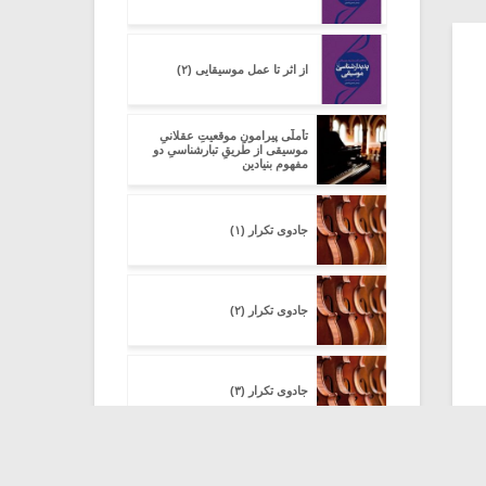
از اثر تا عمل موسیقایی (۲)
تأملّی پیرامونِ موقعیتِ عقلانیِ
موسیقی از طریقِ تبارشناسیِ دو
مفهومِ بنیادین
جادوی تکرار (۱)
جادوی تکرار (۲)
جادوی تکرار (۳)
جادوی تکرار (۴)