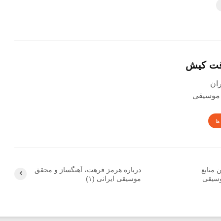
قت کیش
 موسیقی
ها
 منابع
درباره هرمز فرهت، آهنگساز و محقق
وسیقی
موسیقى ایرانى (۱)