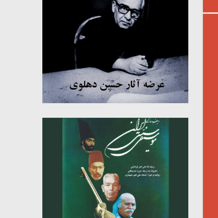
میکلوش روژا
موریس ژار