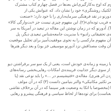
هوم که اوج به‌کارگیری‌اش بعدها در فصل چهارم کتاب مشترک
الکتیک روشنگری» خود را نشان داد، که عنوانش یکی از
دورنو در نقد فرهنگی سرمایه‌داری را با خود دارد؛ «صنعت
فرهنگ‌سازی: روشنگری به مثابه فریب توده‌ای»(۲). این مفهوم چیزی نیست جز «بت‌وارگی کالا»
(The Fetishism of Comodities). آدورنو که در زمان نوشتن این مقاله در تبعید در آمریکا به سر
‌ی تحقیقاتی رادیو» با مدیریت جامعه‌شناس تبعیدی دیگر، پل
 آن مفهوم مارکسی را به نحوی موفقیت‌آمیز برای تحلیل موقعیت
ن وقت مصداقش نزد آدورنو موسیقی جَز بود) و بعد دیگر هنرها
با زمینه و زمانه‌ی خودش است، یعنی از یک سو سر برفراشتن دیو
ز سوی دیگر جذابیت فریبنده‌ی امکانات رهایی‌بخشی رسانه‌های
ن اثر هنری). مقاله‌ی «فتیشیسم در …» را باید نوعی نقد (یا
پاسخ) مقاله‌ی «اثر هنری در عصر تکثیر مکانیکی» والتر بنیامین دانست (۳) که در آن مولف
مخصوصا با اتکا به وضعیت هنر سینما که در آن برخلاف نقاشی
است) برای توده‌ها از لحاظ سیاسی و فرهنگی پیشرو و رهایی