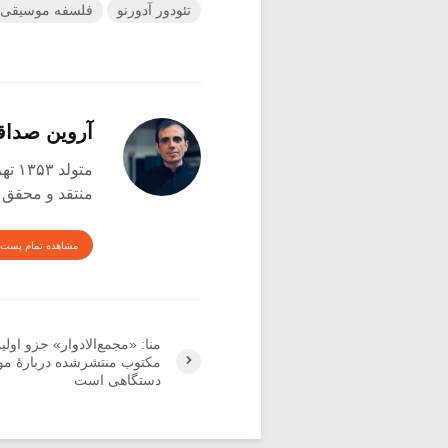
تئودور آدورنو
فلسفه موسیقی
آروین صدا
متولد ۱۳۵۳ تهران
منتقد و محقق
مشاهده تمام پست 
منا: «مجمع‌الادوار» جزو اولین
مکتوب ‌منتشرشده دربارۀ م
دستگاهی است