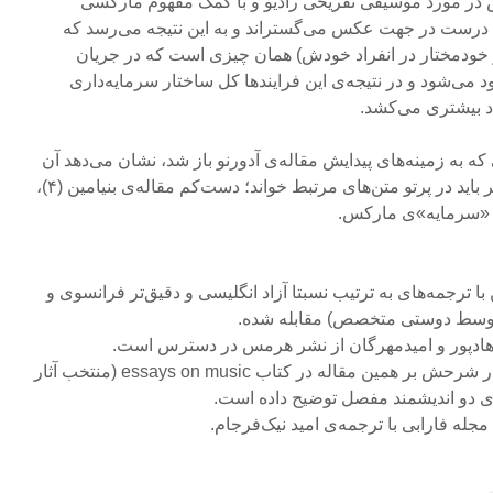
اتش در مورد موسیقی تفریحی رادیو و با کمک مفهوم مارکسی
را درست در جهت عکس می‌گستراند و به این نتیجه می‌رسد که
ر خودمختار در انفراد خودش) همان چیزی است که در جریان
د می‌شود و در نتیجه‌ی این فرایندها کل ساختار سرمایه‌داری
یاد بیشتری می‌کشد.
ه به زمینه‌های پیدایش مقاله‌ی آدورنو باز شد، نشان می‌دهد آن
را برای درک کم‌ایرادتر و عمیق‌تر باید در پرتو متن‌های مرتبط خواند؛ دست‌کم مقاله‌ی بنیامین (۴)،
ا «سرمایه»ی مارکس.
 با ترجمه‌های به ترتیب نسبتا آزاد انگلیسی و دقیق‌تر فرانسوی و
ی توسط دوستی متخصص) مقابله شده.
3- این موضوع را ریچارد لِپرِت در شرحش بر همین مقاله در کتاب essays on music (منتخب آثار
‌های دو اندیشمند مفصل توضیح داده است.