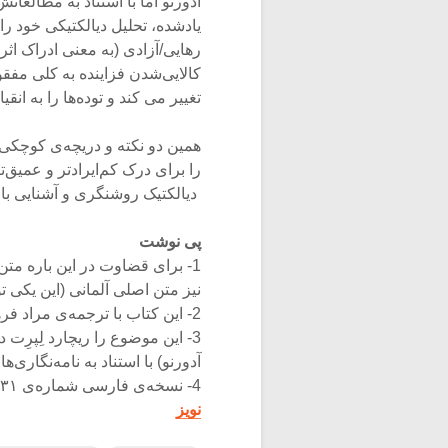
آدورنو اما با استناد به مطالع
یادشده، تحلیل دیالکتیکی خود 
رهایی/آزادی (به معنی ادراک اث
کالایی‌شدن فزاینده به کلی مفقو
تغییر می کند و توده‌ها را به انق
همین دو نکته و دریچه‌ی کوچکی ک
دیالکتیک روشنگری و آشنایی ب
پی نوشت
1- برای قضاوت در این باره متن
نیز متن اصلی آلمانی (این یک
2- این کتاب با ترجمه‌ی مراد فرهادپور و امیدمهرگان از نشر هرمس در دسترس است.
آدورنو) با استناد به نامه‌نگاری
4- نسخه‌ی فارسی شماره‌ی ۳۱ مجله فارابی با ترجمه‌ی امید نیک‌فرجام.
نویز