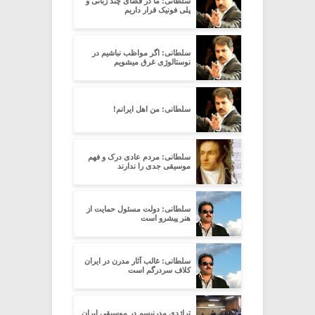
سلطانی: ما در فضای چند زبانی و
پلی فونیک قرار داریم
سلطانی: اگر مواظب نباشیم در
نوستالوژی غرق میشویم
سلطانی: من اهل ایرانم!
سلطانی: مردم عادی درک و فهم
موسیقی جدی را ندارند
سلطانی: دولت مسئول حمایت از
هنر پیشرو است
سلطانی: غالب آثار مدرن در ایران
کلاف سردرگم است
تراژدی مدرنیسم در موسیقی ایران