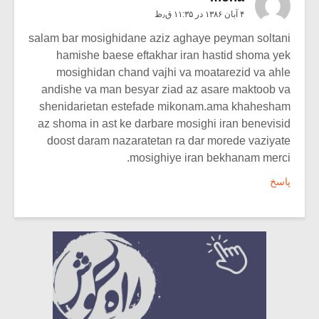
۴ آبان ۱۳۸۶ در ۱۱:۳۵ ق٫ظ
salam bar mosighidane aziz aghaye peyman soltani
hamishe baese eftakhar iran hastid shoma yek
mosighidan chand vajhi va moatarezid va ahle
andishe va man besyar ziad az asare maktoob va
shenidarietan estefade mikonam.ama khahesham
az shoma in ast ke darbare mosighi iran benevisid
doost daram nazaratetan ra dar morede vaziyate
mosighiye iran bekhanam merci.
پاسخ