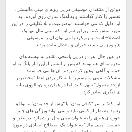
دو تن از منتقدان موسیقی در پی رویه ی مینی مالیستی،
تفسیر را کنار گذاشتند و به آهنگ سازی روی آوردند، به
این دلیل که می خواستند موضوعیت و بلا تکلیفی را در این
مورد لمس کنند. زیرا بر سر این که مینی مال تنها یک
اصطلاح است یا رویکرد یا می توان آن را موسیقی
هیپنوتیزمی نامید، حیران و معطل مانده بودند.
در عین حال، هر دو در پی پاسخی مقتدر به نوشته های
تندروانه ای هم بودند که پس از انتشار اولین آثار یانگ به او
حمله و گاهی توهین کرده بودند. آن ها می خواستند
مشکلات مینی مالیسم را با به کار بردن لفظ “مختصرتر
از حد معمول” سهل کنند. اما در همان زمان، آلووی بیانیه
میکلوش روژا
موریس ژار
ی دیگری صادر کرد.
این که؛ بر سر “کافی بودن” یا “بیش از حد بودن” به توافق
رسید. به نظر او کسی نباید و نمی تواند ویژگی های چنین
حوزه ی هنری را به عنوان مینی مال بر شمارد. در نظر او
یادداشتی بر موسیقی
دوره آموزش
حقیقت “مینی مال” به عنوان یک اصطلاح انتقادی در مورد
متن فیلم «متری
موسیقی بر
موضوعات مورد اشاره اش است، که باعث شده اهمیت