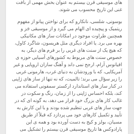
های موسیقی قرن بیستم به عنوان بخش مهمی از بافت
غنی این تاریخ محسوب می شوند.
بوسونی، شلسی، نانکارو که برای نواختن پیانو از مفهوم
ریتمیک و پیچیده ای الهام می گیرد و از موسیقی جَز و
همچنین طراوت موجود در امکانات ساز های مکانیکی
بهره می برد. یا افراد دیگری مثل هریسون، شاگرد کاول،
که هیچ یک از سنت های غربی را بر فرم های دیگر، به
خصوص سنت های مربوط به کشورهای آسیایی حوزه ی
اقیانوس آرام، ارجح نمی داند و آهنگ سازان اروپایی و غیر
آمریکایی، که با ورودشان به دنیای غرب، هارمونی غربی
را زیر سؤال می برند؛ تالمیت، که نه تنها از ساز های ژاپنی
در کنار ساز های استاندارد ارکستر سمفونی استفاده می
کند، بلکه احساس ژاپنی را از زمان، رنگ و سکوت در
غالب کار های بزرگ خود قرار می دهد، به گونه ای که در
جهت ساز های غربی تنظیم شده بودند و با این کارش به
تأیید و تکمیل کارهای خود می پردازد که قبلاً از طریق
مسیان، بولز و کیج به دست آورده بود و همه ی این
پارادوکس ها تاریخ موسیقی قرن بیستم را تشکیل می