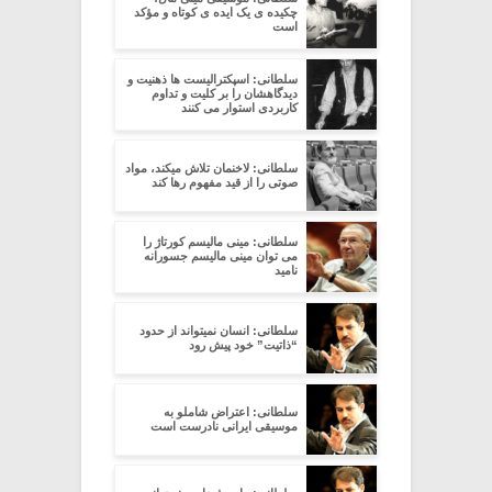
چکیده ی یک ایده ی کوتاه و مؤکد
است
سلطانی: اسپکترالیست ها ذهنیت و
دیدگاهشان را بر کلیت و تداوم
کاربردی استوار می کنند
سلطانی: لاخنمان تلاش میکند، مواد
صوتی را از قید مفهوم رها کند
سلطانی: مینی مالیسم کورتاژ را
می توان مینی مالیسم جسورانه
نامید
سلطانی: انسان نمیتواند از حدود
“ذاتیت” خود پیش رود
سلطانی: اعتراض شاملو به
موسیقی ایرانی نادرست است