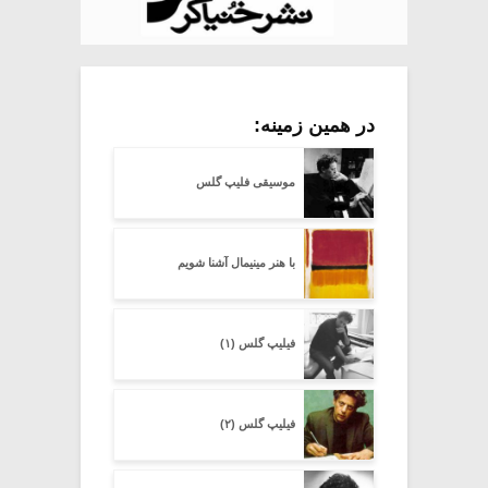
در همین زمینه:
موسیقی فلیپ گلس
با هنر مینیمال آشنا شویم
فیلیپ گلس (۱)
فیلیپ گلس (۲)