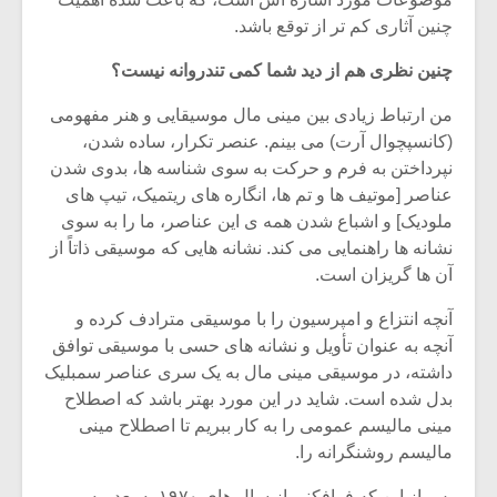
شیش و نیم»
موسیقی فی
برگزار می 
چنین آثاری کم تر از توقع باشد.
اگر نمی توانی
سکانسی به 
چنین نظری هم از دید شما کمی تندروانه نیست؟
مشهورترین باشی،
موسیقی فیلم 
بدنام ترین باش
من ارتباط زیادی بین مینی مال موسیقایی و هنر مفهومی
(کانسپچوال آرت) می بینم. عنصر تکرار، ساده شدن،
نپرداختن به فرم و حرکت به سوی شناسه ها، بدوی شدن
عناصر [موتیف ها و تم ها، انگاره های ریتمیک، تیپ های
ملودیک] و اشباع شدن همه ی این عناصر، ما را به سوی
نشانه ها راهنمایی می کند. نشانه هایی که موسیقی ذاتاً از
آن ها گریزان است.
آنچه انتزاع و امپرسیون را با موسیقی مترادف کرده و
آنچه به عنوان تأویل و نشانه های حسی با موسیقی توافق
داشته، در موسیقی مینی مال به یک سری عناصر سمبلیک
بدل شده است. شاید در این مورد بهتر باشد که اصطلاح
مینی مالیسم عمومی را به کار ببریم تا اصطلاح مینی
مالیسم روشنگرانه را.
پس از این که فرافکنی از سال های ۱۹۷۰ به بعد، به