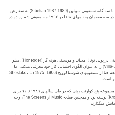
این تمایل به موسیقی ارکسترال با سه گانه سمفونی سیبلین (Sibelian 1987-1989) به سفارش
اپرای مترو پولیتن و دو سمفونی در سه موومان به نامهای Low در ۱۹۹۲ و سمفونی شماره دو در
گلس سمفونی شماره دو را تمرینی در پولی تونال میداند و موسیقی هونه گر (Honegger)، میلو
(Milhaud) و ویلا لوبوس (Villa-Lobos) را به عنوان الگوی احتمالی کار خود معرفی میکند، اما
آوای غم افزا و نا موزون این قطعه حتا از سمفونیهای شوستاکوویچ (Shostakovich 1975 -1906
تر است.
در همین زمان، دو قطعه آخر از مجموعه پنج کوارتت زهی که در طی سالهای ۱۹۸۹ تا ۹۱ برای
کوارتت کرونوس (Kronos Quartet) نوشته بود و همچنین قطعه Music از The Screens، وجه
مایش میگذارند.