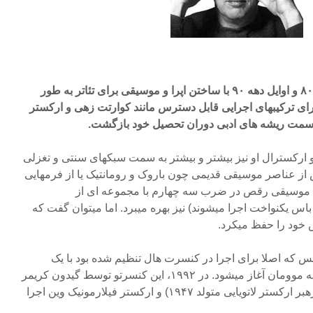
گلس ، به خصوص از اواخر دهه ۸۰ و اوایل دهه ۹۰ با ساختن اپرا و موسیقی برای تئاتر به طور
رای ترکیبهای اجرایی قابل دسترس مانند کوارتت زهی و ارکستر
 سمت ریشه های ادبی دوران تحصیل خود بازگشت.
 ارکسترال او نیز بیشتر و بیشتر به سمت سبکهای سنتی و تغزلی
 از عناصر موسیقی قدیمی چون باروک و رومانتیک یا از فرمهایی
ن(Chaconne قطعه موسیقی رقص در ضرب سه چهارم با مجموعه ای از
باس یکنواخت اجرا میشوند) نیز بهره میبرد. اما میتوان گفت که
 خود را حفظ میکرد.
س که اصلا برای اجرا در کنسرت هال تنظیم شده بود با یک
کنسرتو ویولون نئو- باروک در سه موومان آغاز میشود. در ۱۹۹۲، این کنسرتو توسط گیدون کریمر
(Gidon Kremer ویولونیست و رهبر ارکستر لاتویایی متولد ۱۹۴۷) و ارکستر فیلارمونیک وین اجرا