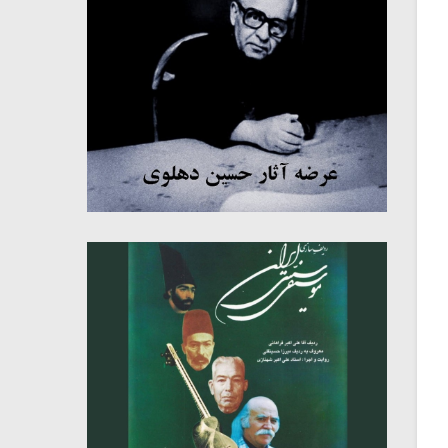
میکلوش روژا
موریس ژار