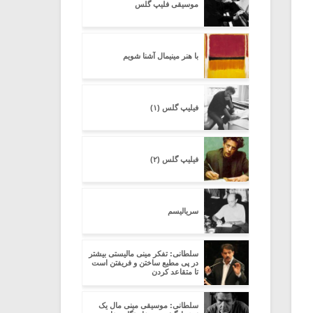
موسیقی فلیپ گلس
با هنر مینیمال آشنا شویم
فیلیپ گلس (۱)
فیلیپ گلس (۲)
سریالیسم
سلطانی: تفکر مینی مالیستی بیشتر
در پی مطیع ساختن و فریفتن است
تا متقاعد کردن
سلطانی: موسیقی مینی مال یک