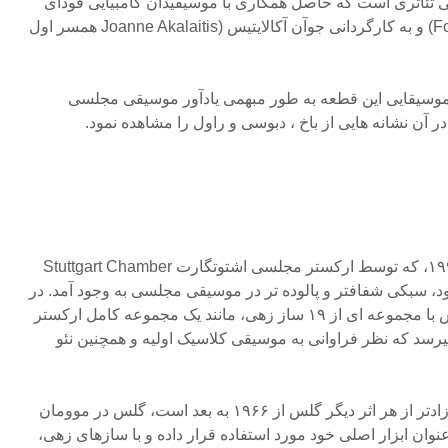
The Scree موسیقی تئاتری است که حاصل همکاری با موسیقیدان گامبیایی فودای
موسا ساسو (Foday Musa Saso) و به کارگردانی جوآن آکالایتیس (Joanne Akalaitis همسر اول
 موسیقایی این قطعه به طور مبهمی یادآور موسیقی مجلسی
 آن نشانه هایی از باخ ، دبوسی و راول را مشاهده نمود.
با سمفونی شماره ۳ در سال ۱۹۹۵، که توسط ارکستر مجلسی اشتوتگارت Stuttgart Chamber
شده بود، سبکی شفافتر و پالوده تر در موسیقی مجلسی به وجود آمد. در
چهار موومان این سمفونی، گلس با مجموعه ای از ۱۹ ساز زهی، مانند یک مجموعه کامل ارکستر
رسد که نظر فراوانی به موسیقی کلاسیک اولیه و همچنین نئو
به خصوص موومان دوم بسیار آزادتر از هر اثر دیگر گلس از ۱۹۶۶ به بعد است، گلس در موومان
وان ابزار اصلی خود مورد استفاده قرار داده و با سازهای زهی،