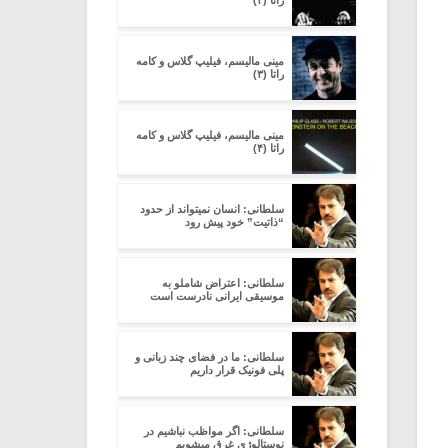
راتا (۲)
مینی مالیسم، فیلیپ گلاس و کامه
راتا (۳)
مینی مالیسم، فیلیپ گلاس و کامه
راتا (۴)
سلطانی: انسان نمیتواند از حدود
“ذاتیت” خود پیش رود
سلطانی: اعتراض شاملو به
موسیقی ایرانی نادرست است
سلطانی: ما در فضای چند زبانی و
پلی فونیک قرار داریم
سلطانی: اگر مواظب نباشیم در
نوستالوژی غرق میشویم