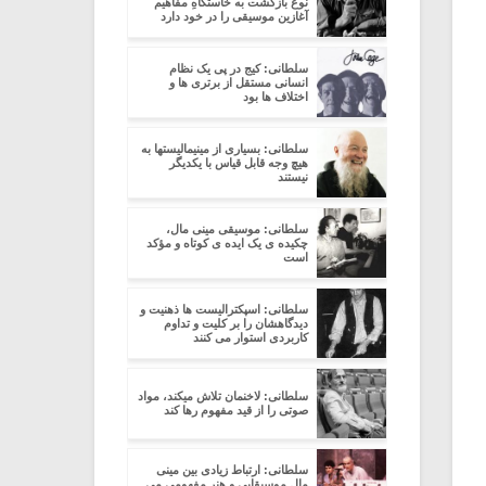
نوع بازگشت به خاستگاهِ مفاهیم
آغازین موسیقی را در خود دارد
سلطانی: کیج در پی یک نظام
انسانی مستقل از برتری ها و
اختلاف ها بود
سلطانی: بسیاری از مینیمالیستها به
هیچ وجه قابل قیاس با یکدیگر
نیستند
سلطانی: موسیقی مینی مال،
چکیده ی یک ایده ی کوتاه و مؤکد
است
سلطانی: اسپکترالیست ها ذهنیت و
دیدگاهشان را بر کلیت و تداوم
کاربردی استوار می کنند
سلطانی: لاخنمان تلاش میکند، مواد
صوتی را از قید مفهوم رها کند
سلطانی: ارتباط زیادی بین مینی
مال موسیقایی و هنر مفهومی می