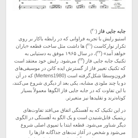
شیش و نیم»
موسیقی فی
برگزار می 
اگر نمی توانی
سکانسی به 
مشهورترین باشی،
موسیقی فیلم 
۲۰
جابه جایی فاز
(
)
بدنام ترین باش
استیو رایش با تجربه فراوانی که در رابطه باکار بر روی
۲۱
تکرار نوارکاست (
) ها داشت مثل ساخت قطعه «باران
۲۲
خواهد آمد» (
)، در سال ۱۹۶۵ موفق به دستیابی به
۲۳
تکنیک جابه جایی فاز (
) می‌شود. رایش خود معتقد است
که تکنیک تغییر فاز از گسترش ایده کانن در موسیقی‌های
قرون‌وسطا شکل‌گرفته است (Mertens1980) که در آن
دو یا چند ملودی مشابه، یکی بعد از دیگری شروع می‌کنند،
با این تفاوت که در جابه جایی فاز الگوها معمولاً بسیار
کوتاه‌ترند و تقلیدها نیز متغیرتر.
در این تکنیک که به آهستگی اتفاق می‌افتد تفاوت‌های
ریتمیک قابل‌شنیدن است و یک الگو به آهستگی در الگوی
دیگر شناور می‌شود. قطعه ابتدا با تمپوی اصلی شروع
می‌شود و شخص در آغاز نت‌های جداگانه فازها را