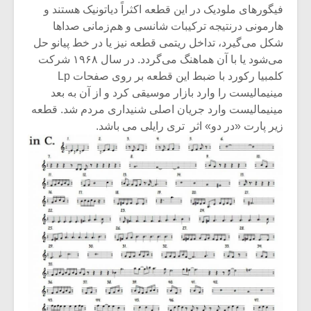
فیگورهای ملودیک در این قطعه اکثراً دیاتونیک هستند و
هارمونی درنتیجه ترکیبات شانسی و هم‌زمانی صداها
شکل می‌گیرد، تداخل ریتمی قطعه نیز یا در خط پیانو حل
می‌شود یا با آن هماهنگ می‌گردد. در سال ۱۹۶۸ شرکت
کلمبیا رکورد با ضبط این قطعه بر روی صفحات Lp
مینیمالیست را وارد بازار موسیقی کرد و از آن به بعد
مینیمالیست وارد جریان اصلی شنیداری مردم شد. قطعه
زیر پارت «در دو» اثر تری رایلی می باشد.
میکلوش روژا
موریس ژار
یادداشتی بر موسیقی
دوره آموزش
متن فیلم «متری
موسیقی بر