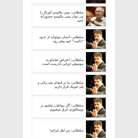
سلطانی: مینی مالیسم کورتاژ را
می توان مینی مالیسم جسورانه
نامید
سلطانی: انسان نمیتواند از حدود
“ذاتیت” خود پیش رود
سلطانی: اعتراض شاملو به
موسیقی ایرانی نادرست است
سلطانی: ما در فضای چند زبانی و
پلی فونیک قرار داریم
سلطانی: اگر مواظب نباشیم در
نوستالوژی غرق میشویم
سلطانی: من اهل ایرانم!