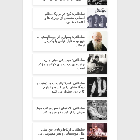
سلطانی: کیج در پی یک نظام
انسانی مستقل از برتری ها و
اختلاف ها بود
سلطانی: بسیاری از مینیمالیستها به
هیچ وجه قابل قیاس با یکدیگر
نیستند
سلطانی: موسیقی مینی مال،
چکیده ی یک ایده ی کوتاه و مؤکد
است
سلطانی: اسپکترالیست ها ذهنیت و
دیدگاهشان را بر کلیت و تداوم
کاربردی استوار می کنند
سلطانی: لاخنمان تلاش میکند، مواد
صوتی را از قید مفهوم رها کند
سلطانی: ارتباط زیادی بین مینی
مال موسیقایی و هنر مفهومی می
بینم