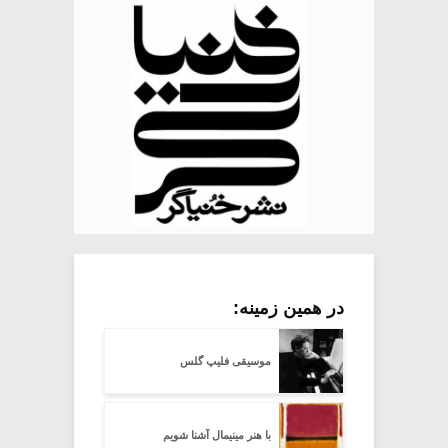
در همین زمینه:
موسیقی فلیپ گلس
با هنر مینیمال آشنا شویم