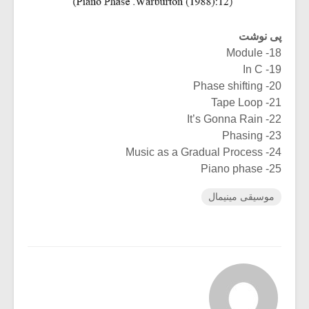
پی نوشت
18- Module
19- In C
20- Phase shifting
21- Tape Loop
22- It’s Gonna Rain
23- Phasing
24- Music as a Gradual Process
25- Piano phase
موسیقی مینیمال