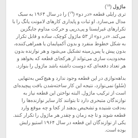
۱۸
ماژول
(
)
۱۹
تری رایلی قطعه «در دو» (
) را در سال ۱۹۶۴ به سبک
مدال می‌سازد. او ثبات و پایداری کارهای لامونت یانگ را با
تکرارهای غیرایستا و پی‌درپی و حرکت مداوم جایگزین
می‌کند. «در دو» از ۵۳ ماژول کوچک، ساده و قابل تکرار
به شکل خطوط منفرد و بدون آکمپایمان یا همراهی‌کننده،
بدون پیش یا پس‌زمینه تشکیل می‌شود و هر نوازنده بدون
محدودیت سازی می‌تواند از هرکجای قطعه که بخواهد و
هر تعداد دفعه‌ای که دوست داشته باشد ماژول را بنوازد.
بداهه‌نوازی در این قطعه وجود ندارد و هیچ‌کس به‌تنهایی
(سُلو) نمی‌نوازد، نتیجه این کار ساخته‌شدن بافت پیچیده‌ای
است از ترکیب ماژول. البته نواختن این قطعه نیاز به
نوازندگان متبحری دارد تا بتوانند کار سایر نوازنده‌ها را
به‌دقت شنیده و تشخیص بدهند از کجا و چه موقع وارد
قطعه شوند و تا چه زمان و چقدر هر ماژول را تکرار کنند.
یکی از نوازندگان این قطعه در سال ۱۹۶۴ استیو رایش
بوده است.