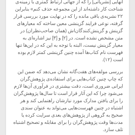
آنهایی [نشریاتی] را که از جهاتی ارتباط کمتری با زمینه‌ی
شناخت کار داشته‌اند از این مجموعه حذف کنم» بنابراین
۲۲ نشریه‌ی باقی مانده را که در نهایت مورد بررسی قرار
گرفته، نوعی فرایند گزینشی معین ساخته که معیارهای
گزینش و گزینش‌کنندگان‌اش (همان صاحب‌نظران) در
متن مشخص نشده است. در [۲] و [۳] نیز اشاره‌ای به
معیار گزینش نیست، البته با توجه به این که در این‌ها تنها
فهرست نام کتاب‌ها آمده چنین گزینشی کمتر لازم بوده
است (۱۲).
بررسی مولفه‌های هفت‌گانه نشان می‌دهد که ضمن این
که چاپ چنین کتاب‌هایی برای استفاده‌ی پژوهش‌گران
ایرانی ضروری است، دقت بیشتری در فرآوری آن‌ها لازم
می‌شود چرا که این آثار قرار است تا سال‌ها پژوهش‌گران
میکلوش روژا
موریس ژار
را برای یافتن مدارک مورد نیازشان راهنمایی کند و هر
اشتباه در چنین فهرست‌هایی می‌تواند به عنوان سندی
صحیح به گروهی از پژوهش‌های بعدی سرایت کرده یا
مدت‌ها وقت پژوهش‌گران را برای مقابله و تصحیح اشتباه
یادداشتی بر موسیقی
دوره آموزش
تلف سازد.
متن فیلم «متری
موسیقی بر