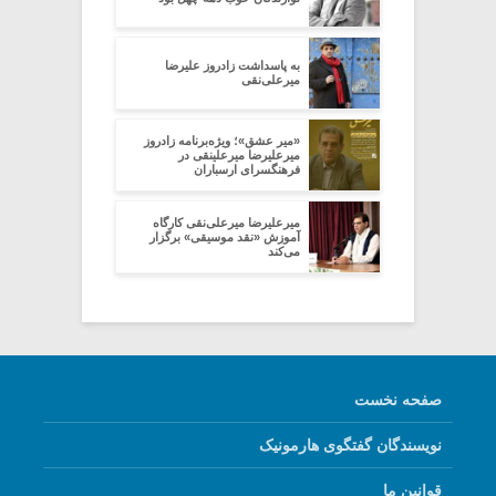
به پاسداشت زادروز علیرضا
میرعلی‌نقی
‌«میر عشق»؛ ویژه‌برنامه زادروز
میرعلیرضا میرعلینقی در
فرهنگسرای ارسباران
میرعلیرضا میرعلی‌نقی کارگاه
آموزش «نقد موسیقی» برگزار
می‌کند
صفحه نخست
نویسندگان گفتگوی هارمونیک
قوانین ما