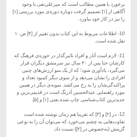
برخورد با همین مطالب است که میرعلی‌نقی با وجود
آگاهی از [۱] تصمیم گرفت دوباره دوره‌ی مورد بررسی [۱]
را نیز در کار خود بیاورد.
10- اطلاعات مربوط به این کتاب بدون تغییر از [۴] ص۱۰
نقل شده است.
11- لازم است آثار و افراد تاثیرگذار در حوزه‌ی فرهنگ که
کارشان حتا پس از ۳۰ سال نیز سرمشق دیگران قرار
می‌گیرد، یادآوری شود؛ که از یک سو ارزش‌های چنین
افرادی را نشان می‌دهد و از سوی دیگر کمبود تعداد و
پراکندگی‌شان را به رخ می‌کشد. نمونه‌ی دیگر در همین
مورد راهنمایی عبدالحسین آذرنگ است در قدیمی‌ترین و
جدید‌ترین کتاب‌شناسی چاپ شده یعنی [۱] و [۵].
12- در [۲] و [۳] که تقریبا هم زمان نوشته شده‌ است
تفاوت‌هایی به چشم می‌خورد که می‌توان آن را به نوعی
گزینش (به‌خصوص در [۲]) نسبت داد.