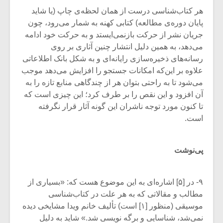
شیش و نیم»
موسیقی فی
هر کتاب‌شناسی درست از همان لحظه‌ی چاپ (یا شاید
برگزار می 
پایان دوره‌ی مطالعه) کتابی کهنه به شمار می‌رود، چون
اگر نمی توانی
سکانسی به 
جریان نشر از حرکت بازنمی‌ایستد و به حرکت خود ادامه
مشهورترین باشی،
موسیقی فیلم 
می‌دهد، به همین دلیل انتشار چنین آثاری بر روی
بدنام ترین باش
رسانه‌های ذخیره‌سازی رایانه‌ای و به شکل بانک اطلاعاتی
علاوه بر این‌که امکانات جستجو را افزایش می‌دهد موجب
می‌شود تا به راحتی بتوان هر از چندگاهی منابع تازه را به
آن افزود و این نقص را بر طرف کرد؛ این چیزی است که
تا کنون مورد توجه ناشران این گونه آثار قرار نگرفته
است.
پی‌نوشت
۹- در [۵] اشاره‌ای به این موضوع هست که: «بسیاری از
مطالب و مقالاتی که به هر علت در کتاب‌شناسی
موسیقی (منظور [۱] است) تألیف خانم ویدا مشایخی دیده
نمی‌شد، شناسایی و برگه نویسی شد.» شاید به دلیل