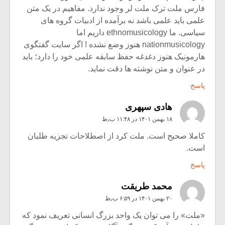
فارس ملت ترک ملت لر وجود ندارد. مفاهیم در یک متن
علمی باید علمی باشد نه برآمده از ادبیات گروه های
سیاسی. ما ethnomusicology داریم اما
nationmusicology هنوز وضع نشده ! اگر سایت گفتگوی
هارمونیک هنوز دغدغه حفظ سابقه علمی خود را دارد؛ باید
در عنوان و متن نوشته ها دقت نماید.
پاسخ
هادی سپهری
۱۸ بهمن ۱۴۰۱ در ۱۱:۴۸ ب٫ظ
کاملا صحیح است. ملت کرد از اصطلاحات تجزیه طلبان
است.
پاسخ
محمد طریقت
۲۰ بهمن ۱۴۰۱ در ۶:۵۹ ب٫ظ
«ملت» را مى توان یک واحد بزرگ انسانى تعریف نمود که