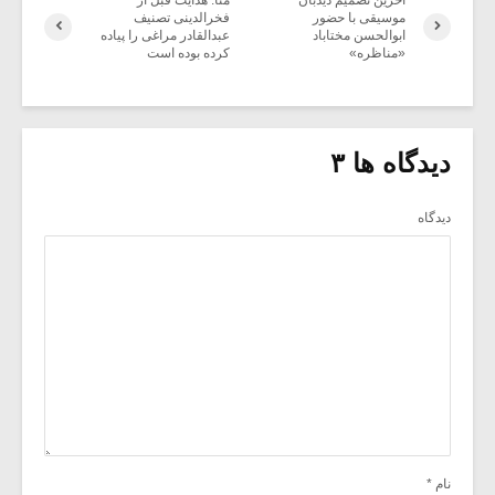
آخرین تصمیم دیدبان
منا: هدایت قبل از
موسیقی با حضور
فخرالدینی تصنیف
ابوالحسن مختاباد
عبدالقادر مراغی را پیاده
«مناظره»
کرده بوده است
دیدگاه ها ۳
دیدگاه
نام
*