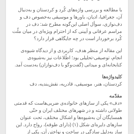
با مطالعه و بررسی واژه‌های کُرد و کردستان و به‌دنبال
آن، جغرافیا، ادیان، باورها و موسیقی به‌خصوص دف و
دف‌نوازی، سوأل اصلی این‌گونه مطرح شد: دف در
مراسم عرفانی و آیینی که از احترام ویژه‌ای در میان ملّت
کُرد برخوردار است در چه جایگاهی قرار دارد؟
این مقاله از منظر هدف، کاربردی و از دیدگاه شیوه‌ی
انجام، توصیفی-تحلیلی بود؛ اطّلاعات نیز به‌شیوه‌ی
کتابخانه‌ای و میدانی (گفت‌وگو با دف‌نوازان) به‌دست آمد.
کلیدواژه‌ها
کردستان، هنر، موسیقی، قادریه، نقش‌بندیه، دف
میکلوش روژا
موریس ژار
مقدّمه
«دف» یکی از سازهای خانواده‌ی ضربی‌هاست که قدمتی
طولانی داشته و در شهرهای مختلف ایران و حتّی
همسایگان آن به‌شیوه‌ها و اشکال مختلف، تحت عنوان
یادداشتی بر موسیقی
دوره آموزش
سازهای دایره‌ای شکل (۱) (دارای طوقه)، رواج دارد. این
متن فیلم «متری
موسیقی بر
ساز به‌دلیل سادگی در ساخت و نواختن آن، یکی از