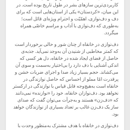
شیش و نیم»
موسیقی فی
کاربردی‌ترین سازهای بشر در طول تاریخ بوده است. در
برگزار می 
این میان، «کردستان» یکی از استان‌هایی است که برای
اگر نمی توانی
سکانسی به 
دف و دف‌نوازی، اهمّیّت و احترام ویژه‌ای قائل است؛
مشهورترین باشی،
موسیقی فیلم 
به‌طوری‌ که دف‌نوازی با آداب و مراسم خاصّی همراه
بدنام ترین باش
میگردد.
دف‌نوازی در خانقاه از چنان شور و حالی برخوردار است
که کمتر مخاطبی از شنیدن آن به‌وجد نمی‌آید. جذبه‌ی
حاصل از فضای ایجاد شده در خانقاه، دل هر کسی که
اندکی آشنایی با دف دارد را بی‌اختیار به‌سمت و سوی آن
می‌کشاند. حجم بسیار زیاد صدا و اجرای ضربات خشن و
پرقدرت امّا مملو از احساس که حاصل نوازندگی در
خانقاه است به‌هیچ‌وجه قابل قیاس با نوازندگی در ارکستر
نخواهد بود. دف‌نوازان خانقاه، خود را «نوازنده» نمی‌دانند
که «دف‌زن» هستند و به‌جرأت می‌توان گفت که صدای
ساز یک دف‌زن غالب بر تعداد بسیاری از نوازندگان خواهد
بود.
دف‌نوازی در خانقاه با هدف مشترک به‌منظور وحدت با