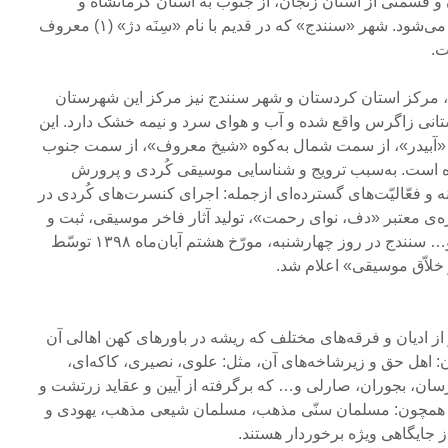
و قسمتی از استان زنجان، از جنوب به استان کرمانشاه و
قسمتی از استان همدان محدود می‌شود. شهر «سنندج» که در قدیم با نام «سِنَه دژ» (۱) معروف
ت.
مرکز استان کردستان و شهر سنندج نیز مرکز این شهرستان
نی زاگرس واقع شده و آب و هوای سرد و نیمه خشک دارد. این
«آبیدر»، از سمت شمال به‌کوه «شیخ معروف»، از سمت جنوب
ه است. به‌سبب ترویج و شناسایی موسیقی کُردی و پرورش
ه و فعّالیّت‌های گسترده‌ای ازجمله: اجرای کنسرت‌های کُردی در
‌‌ی معتبر «دف، نوای رحمت»، تولید آثار فاخر موسیقی، ثبت و
معرّفی ملودی‌های کهن کُردی و… سنندج در روز چهارشنبه، مورّخ هشتم آبان‌ماه ۱۳۹۸ توسّط
خلاّق موسیقی» اعلام شد.
ز ادیان و فرقه‌های مختلف که ریشه در باورهای کهن اهالی آن
: اهل حق و زیرشاخه‌های آن، مثل: علوی، نصیری، کاکه‌ای،
ارسان، بجوران، صارلی و… که برگرفته از آیین و عقاید زرتشت و
نیز همچون: مسلمان سنّی مذهب، مسلمان شیعی مذهب، یهودی و
 جایگاهی ویژه برخوردار هستند.