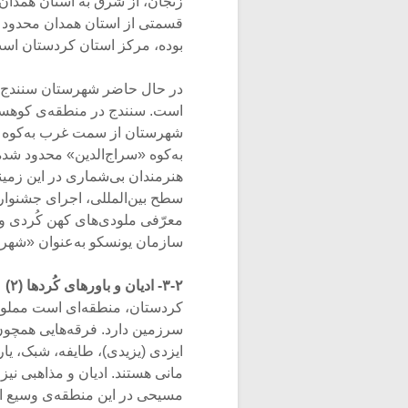
زنجان، از شرق به استان همدان 
بوده، مرکز استان کردستان اس
در حال حاضر شهرستان سنندج، 
است. سنندج در منطقه‌ی کوهستا
شهرستان از سمت غرب به‌کوه 
به‌کوه «سراج‌الدین» محدود شد
هنرمندان بی‌شماری در این زمین
سطح بین‌المللی، اجرای جشنواره
سازمان یونسکو به‌عنوان «شهر 
۳-۲- ادیان و باورها
ی کُردها (۲)
کردستان، منطقه‌ای است مملو ا
سرزمین دارد. فرقه‌هایی همچون
ایزدی (یزیدی)، طایفه، شبک‌، ی
مانی هستند. ادیان و مذاهبی 
مسیحی در این منطقه‌ی وسیع از