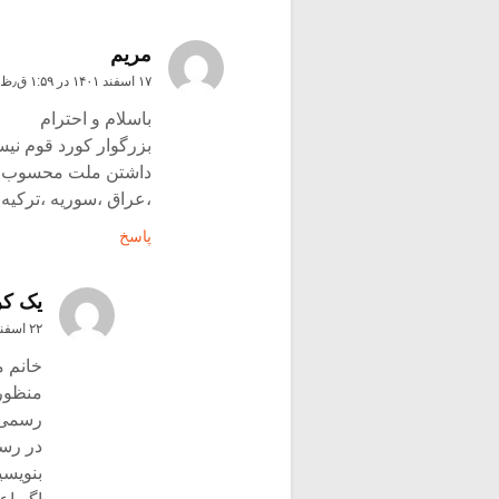
مریم
۱۷ اسفند ۱۴۰۱ در ۱:۵۹ ق٫ظ
باسلام و احترام
بزرگوار کورد قوم نی
داشتن ملت محسوب می
،عراق ،سوریه ،ترکیه
پاسخ
یک کر
۲۲ اسفند ۱۴۰۱ در ۲:۳۵ ق٫ظ
خانم م
منظور
رسمی ا
در رس
بنویسی