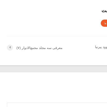
قت
ها
د پیرنیا
معرفی سه مجلد مجمع‌الادوار (۷)