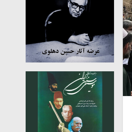
میکلوش روژا
موریس ژار