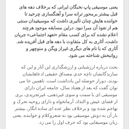
یعنی موسیقی پاپ نخبگان ایرانی که برخلاف دهه های
قبل بیشتر برمحور ترانه سرا و آهنگسازی چرخید تا
خواننده هایش چنان تأثیری داشت که موسیقیدان سنتی
هم از نفوذ آن مبرا نبود. دراین مسابقه موجود هرچند
اعلام نشده که برای کسب مقام «تعهد اجتماعی» جریان
داشت، آثاری به کل متفاوت با دهه های قبل آفریده شد.
آثاری که با نام های دیگری غیراز ویگن و منوچهر و
روانبخش شناخته می شود.
بحث درباره ارزشیابی و ارزشگذاری این آثار و این که
سازندگانشان تاچه حدی مصداق حقیقی ادعاهایشان
بودند، دوراز حوصله این یادداشت است. تاهمین جا می
توان گفت که بعد از هفتاد سال، جامعه ایران دارای
موسیقی ای با سمت و سوی غیرذهنی، غیرتجریدی، بری
از فضای عیش و التذاذ، آرمانخواه و دارای روحیه تحرک و
تهاجم شده بود و برخلاف نظر عده ای ساده انگار، بیشتر
بار آن به دوش موسیقی بود نه شعروکلام و خواننده. یعنی
زبان موسیقایی بود که حرف اول را می زد.