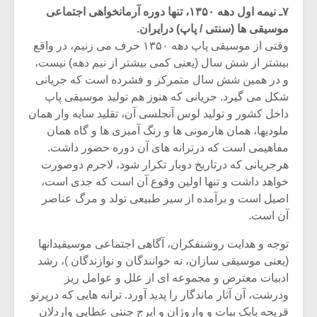
۷ـ نیمه اول دهه ۱۳۵۰، تنها دوره آرمانخواهی اجتماعی
موسیقی ها (سنتی ‎/ پاپ) درایران.
وقتی از موسیقی پاپ دهه ۱۳۵۰ حرف می زنیم، در واقع
بیشتر از شش سال (یعنی کمی بیشتر از نیم دهه) نیست،
و در همین شش سال متمرکز و فشرده است که جریانی
شکل می گیرد. جریانی که هنوز هم تولید موسیقی پاپ
داخل کشور و تولید لوس آنجلسی آن، تقلید سایه وار همان
ملودیها، همان هارمونی ها و رنگ آمیزی ها و گاه همان
مفاهیمی است که درترانه های آن دوره حضور داشت.
هرجریانی که درتاریخ دوبار تکرار شود، لاجرم دوصورت
خواهد داشت و تنها اولین وقوع آن است که جدی است،
اصیل است و برآمده از سیر طبیعی تولد و مرگ عناصر
آن است.
میکلوش روژا
موریس ژار
توجه و هدایت روشنفکران، آگاهی اجتماعی موسیقیدانها
(یعنی موسیقی سازان، نه خوانندگان و نوازندگان )، رشد
ادبیات معترض و مجموعه ای از علل و عوامل ریز
یادداشتی بر موسیقی
دوره آموزش
ودرشت، آن آثار ماندگار را پدید آورد. ترانه هایی که درپرتو
متن فیلم «متری
موسیقی بر
قریحه بابک بیات و واروژان و ایرج جنتی عطایی واردلان