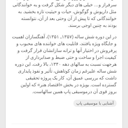
شیش و نیم»
موسیقی فی
سرفراز و… خیلی های دیگر شکل گرفت و به خوانندگانی
برگزار می 
مثل داریوش و گوگوش، حیات و حیثیت تازه بخشید. به
اگر نمی توانی
سکانسی به 
خوانندگانی که تا پیش از آن وحتی بعد از آن، نتوانسته
مشهورترین باشی،
موسیقی فیلم 
بودند به چنین اوجی برسند.
بدنام ترین باش
در این دوره شش ساله (۱۳۵۷ـ ۱۳۵۱)، آهنگسازان اهمیت
و جایگاه ویژه یافتند، قابلیت های خواننده های محبوب و
پرفروش در اختیار آنها و ترانه سازانشان قرار گرفت و
کیفیت اجرا و ساخت و حتی ضبط و صدابرداری از
هرجهت نسبت به سالهای دهه ۱۳۴۰، بالا رفت. این دوره
شش ساله علیرغم زمان کوتاهش، تأثیر و نفوذ پایداری
داشت که بررسی عمیق آن، کار یک پروژه تحقیقی
گسترده است. بویژه در بخش «اقتصاد هنر» که اولین
بروز قوی آن درموسیقی پاپ همین سالهاست.
آشنایی با موسیقی پاپ