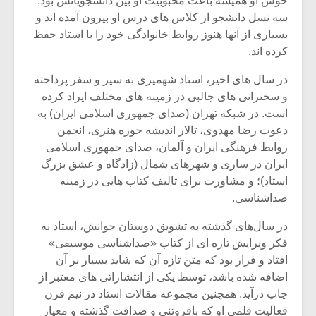
خوش او همیشه باعث محبوبیت او بین دانشجویانش بود.
شیش و نیم»
موسیقی فی
برگزار می 
سه نسل دانشجو از کلاس های درس او بیرون آمده اند و
بسیاری از آنها هنوز روابط خانوادگی خود را با استاد حفظ
اگر نمی توانی
سکانسی به 
کرده اند.
مشهورترین باشی،
موسیقی فیلم 
بدنام ترین باش
در سال های اخیر، استاد شهمیری به سیر و سفر پرداخته
و سخنرانی های جالبی در زمینه های مختلف ایراد کرده
است. در شبکه تهران (صدای جمهوری اسلامی ایران) به
دعوت رضا مهدوی، تالار اندیشه حوزه هنری، انجمن
روابط فرهنگی ایران و آلمان، صدای جمهوری اسلامی
ایران در ساری و شهرهای شمال (زادگاه و عشق بزرگ
استاد)؛ و مشاورت برای تالیف کتاب هایی در زمینه
صداشناسی.
در سال‌های گذشته به تشویق دوستان جوانش، استاد به
فکر ویرایش تازه ای از کتاب «صداشناسی موسیقی»
افتاد و قرار بود که متن تازه آن که شاید بسیار بر آن
اضافه شده باشد، توسط یکی از انتشاراتی های معتبر از
چاپ درآید. همچنین مجموعه مقالات استاد در نیم قرن
فعالیت قلمی او که بافروتنی و صداقت گذشته و معیار