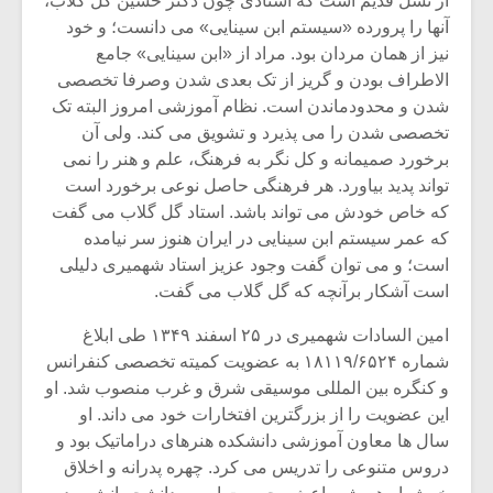
از نسل قدیم است که استادی چون دکتر حسین گل گلاب،
آنها را پرورده «سیستم ابن سینایی» می دانست؛ و خود
نیز از همان مردان بود. مراد از «ابن سینایی» جامع
الاطراف بودن و گریز از تک بعدی شدن وصرفا تخصصی
شدن و محدودماندن است. نظام آموزشی امروز البته تک
تخصصی شدن را می پذیرد و تشویق می کند. ولی آن
برخورد صمیمانه و کل نگر به فرهنگ، علم و هنر را نمی
تواند پدید بیاورد. هر فرهنگی حاصل نوعی برخورد است
که خاص خودش می تواند باشد. استاد گل گلاب می گفت
که عمر سیستم ابن سینایی در ایران هنوز سر نیامده
است؛ و می توان گفت وجود عزیز استاد شهمیری دلیلی
است آشکار برآنچه که گل گلاب می گفت.
امین السادات شهمیری در ۲۵ اسفند ۱۳۴۹ طی ابلاغ
میکلوش روژا
موریس ژار
شماره ۱۸۱۱۹‎/۶۵۲۴ به عضویت کمیته تخصصی کنفرانس
و کنگره بین المللی موسیقی شرق و غرب منصوب شد. او
این عضویت را از بزرگترین افتخارات خود می داند. او
سال ها معاون آموزشی دانشکده هنرهای دراماتیک بود و
یادداشتی بر موسیقی
دوره آموزش
دروس متنوعی را تدریس می کرد. چهره پدرانه و اخلاق
متن فیلم «متری
موسیقی بر