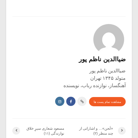
ضیاالدین ناظم پور
ضیاالدین ناظم پور
متولد ۱۳۴۵ تهران
آهنگساز، نوازنده رباب، نویسنده
مشاهده تمام پست ها
«لَحن»… و اشاراتی از
مسعود شعاری سیرِِ خلاق
چند منظر (۲)
نوازندگی (۱۱)