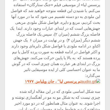
پرنسس لیا» از موسیقی فیلم «جنگ ستارگان» استفاده
می‌کنم. با شنیدن این قطعه متوجه خواهید شد که فواصل
این ملودی به دو دسته تقسیم می شود که ما در مورد آنها
بحث کردیم، مربع و دایره. فواصل شکل ملودی مربعی
جهش‌هایی است که در ابتدای عبارات وجود دارند. ابتدا یک
فاصله بزرگ ششم (میزان ۲)، سپس یک فاصله بزرگ
ششم دیگر (میزان ۴) و در نهایت در میزان ۶ یک جهش
اکتاو. در ادامه ملودی با فواصل شکل دایره‌ای وجود دارند
و اکثر فواصل در ادامه قطعه به صورت پرده کامل یا نیم
پرده هستند که به بالا یا پایین حرکت می‌کنند. جهش‌های
بزرگ در ابتدای هر عبارت همان چیزی است که در گوش
ما به عنوان احساسی کلی از ایده موسیقایی تاثیر
می‌گذارد:
تم پرنسس لیا” ، جان ویلیامز. ۱۹۷۷
سه شکل اساسی ملودی که در این مقاله ارائه شده
چیزی نیست که به شکل مو به مو در آهنگسازی نوشته و
اجرا شوند. به عنوان مثال همانطور که در دو مورد اخیر
مشاهده کردیم خطوط ملودی معمولن ترکیبی از این