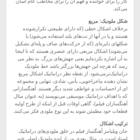
شیش و نیم»
موسیقی فی
کار را برای خواننده و فهم آن را برای مخاطب عام آ‌سان
برگزار می 
می‌کند.
اگر نمی توانی
سکانسی به 
شکل ملودیک: مربع
مشهورترین باشی،
موسیقی فیلم 
برخلاف اشکال خطی (که دارای طبیعتی تکرارشونده
بدنام ترین باش
هستند و یا در آنها از نت‌های بلند استفاده می‌شود) یا
شکلهای دایره‌ای (که از حرکت‌های صاف و پله‌ای تشکیل
می‌شوند) اشکال مربعی دارای عنصری هستند که تا اینجا
به آن اشاره نکرده‌ایم یعنی جهش‌های بزرگ. به نظر می
رسد که هرچه این جهش‌ها بزرگتر باشد خط ملودیک
دراماتیک‌ترمی‌شود. از نقطه نظر دراماتیک اشکال مربع
نشان دهنده ماجراجویی، یأس، شادی، تنهایی و مجموعه
ای از احساسات و عواطف شدید دیگر هستند. آهنگسازانی
که با اهداف دراماتیک موسیقی می‌نویسند (به عنوان مثال
آهنگسازان فیلم)، گاهی اوقات قبل از اینکه از طرح اولیه
قطعات خود مطمئن شوند به این نوع ملودی فکر می‌کنند.
ترکیب اشکال
جان ویلیامز آهنگساز فیلم در خلق ملودی‌های دراماتیک
استاد است. در مثال بعدی من از ایده ملودیک اصلی «تم