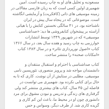
مسعودیه و تحلیل های او به چاپ رسیده است. امین
شهمیری اولین کسی است که به زبان فارسی مقالاتی در
زمینه موسیقی های ذاتی (کافکریت) و آزمایشی انگاشته
است. موضوعاتی که در پنجاه سال پیش در ایران
ناشناخته بود. در ۴۱ سالگی نخستین کتابش را با هیاتی
آراسته بر پیشخوان کتابفروشی ها دید: «صداشناسی
موسیقی» که در شهریور ۱۳۴۹ توسط انتشارات
خوارزمی به چاپ رسید و هفده سال بعد، در سال ۱۳۶۶
کتاب «اصول نورپردازی تئاتر» و در سال ۱۳۸۳ کتاب
«امکانات صحنه» را منتشر ساخت.
کتاب صداشناسی با احترام و استقبال منتقدان و
دانشمندان مواجه شد و پرویز منصوری، تئوریسین نامی
موسیقی، مطلبی در ستایش از آن نوشت. کاری که تا به
حال برای کتابی نکرده بود. شهمیری می توانست در
فاصله این ۳۵ سال، کتاب های بیشتری منتشر کند ولی
گرفتاری های زندگی و تدریس و نبودن مشوق برای مرد
دانشوری چون او در محیط ما، باعث این کم کاری و
گزیده کاری شد. از طرف دیگر، وسواس و حس