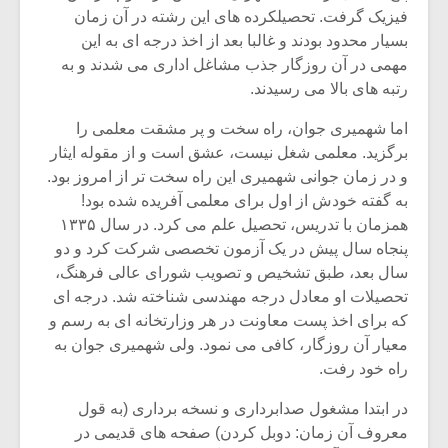
فیزیک گرفت. تحصیلکرده های این رشته در آن زمان
بسیار محدود بودند و غالبا بعد از اخذ درجه ای به این
مهمی در آن روزگار جذب مشاغل اداری می شدند و به
رتبه های بالا می رسیدند.
اما شهمیری جوان، راه سخت و پر مشقت معلمی را
برگزید. معلمی شغل نیست، عشق است و از مقوله ایثار
و در زمان جوانی شهمیری این راه سخت تر از امروز بود.
به گفته خودش از اول برای معلمی آفریده شده بود!
همزمان با تدریس، تحصیل علم می کرد. در سال ۱۳۳۵
پنجاه سال پیش در یک آزمون تخصصی شرکت کرد و دو
سال بعد، طبق تشخیص و تصویب شورای عالی فرهنگ،
تحصیلات او معادل درجه مهندسی شناخته شد. درجه ای
میکلوش روژا
موریس ژار
که برای اخذ پست معاونت در هر وزارتخانه ای به رسم و
معیار آن روزگار، کافی می نمود. ولی شهمیری جوان به
راه خود رفت.
در ابتدا مشغول صدابرداری و نسخه برداری (به قول
یادداشتی بر موسیقی
دوره آموزش
متن فیلم «متری
موسیقی بر
معروف آن زمان: دوبل کردن) صفحه های قدیمی در