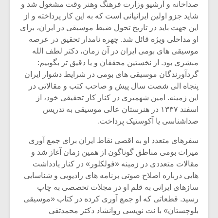
شیش و نیم»
موسیقی فی
صداخانه و آرشیو وزارت فرهنگ وهنر وقت مشغول شد و
برگزار می 
شاید جزو اولین ایرانیانی است که به این کار پرداخته و از
این جهت باید در تاریخ تحول ضبط موسیقی در ایران، برای
اگر نمی توانی
سکانسی به 
او مداخلی ویژه قائل شد. چهره نامدار تحقیق در عرصه
مشهورترین باشی،
موسیقی فیلم 
بدنام ترین باش
موسیقی های بومی ایران در آن زمان، دکتر لطف الله
مبشری بود. از نخستین محققان و یا دقیق تر بگوییم:
گردآورندگان موسیقی های بومی در شرایط دشوار ایران
پنجاه الی شصت سال پیش و صاحب کتب و مقالاتی در
این زمینه. امین شهمیری در کنار کار تحقیقی خود، از
اسفند ۱۳۳۷ در هنرستان عالی موسیقی به تدریس
صداشناسی یا آکوستیک پرداخت.
سفرهای متعدد او به اقصی نقاط ایران برای جمع آوری
میراث بومی مناطق گوناگون از همین زمان آغاز شد و
مقالات متعددی در زمینه «فولکلور» در کنار یادداشت
هایی درباره اصلاح صوتی برنامه های رادیویی و شناسایی
سازهای ایرانی به قلم او در مجلات تخصصی به چاپ
رسید. قطعاتی که او جمع آوری کرده در کتاب «موسیقی
بلوچستان» با نت نویسی روانشاد دکتر محمدتقی