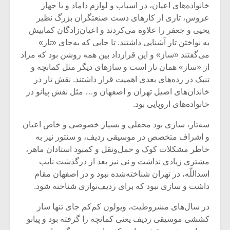
خانواده‌های اعیان، در اسباب و لوازم داماد و یا جهاز
عروس، تاری از کارهای دست صنعتگران بزرگ نظیر
یحیی و جعفر را علاوه می‌کردند و اعیان‌زادگان کمابیش
به نواختن تار آشنایی داشتند. تا جایی که به‌جای «تار»
می‌گفتند «ساز» و این قرارداد بین همه روشن بود که مراد
از «ساز» همان تار است و سازهای دیگر مثل کمانچه و
تنبک در رده‌های بعدی اهمیت قرار داشتند. نقش تار در
خاندان‌های اصیل تهران و اصفهان و… مثل نقش پیانو در
خانواده‌های اروپایی بود.
سه‌تار، سازی بود محفلی و بسیار خصوصی و خاص اعیان
و اشراف متخصص در موسیقی ردیف، و سنتور نیز به
خاطر مشکلات کوک و حمل‌ونقل و کمبود استادان ماهر،
میکلوش روژا
موریس ژار
مشتری زیادی نداشت و نی نیز بعد از درگذشت نایب
اسداللّه، در تهران شناخته‌شده نبود و در اصفهان مقام
داشت و سازی نبود که برای ردیف‌نوازی شناخته شود.
در سال‌های مشروطیت، ویولون کم‌کم جای تنها ساز
یادداشتی بر موسیقی
دوره آموزش
کششی موسیقی ردیف یعنی کمانچه را گرفته بود و پیانو
متن فیلم «متری
موسیقی بر