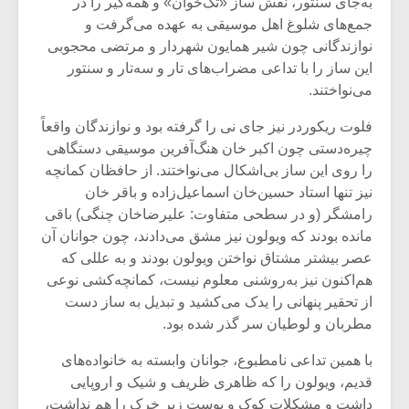
شیش و نیم»
موسیقی فی
به‌جای سنتور، نقش ساز «تک‌خوان» و همه‌گیر را در
برگزار می 
جمع‌های شلوغ اهل موسیقی به عهده می‌گرفت و
نوازندگانی چون شیر همایون شهردار و مرتضی محجوبی
اگر نمی توانی
سکانسی به 
این ساز را با تداعی مضراب‌های تار و سه‌تار و سنتور
مشهورترین باشی،
موسیقی فیلم 
می‌نواختند.
بدنام ترین باش
فلوت ریکوردر نیز جای نی را گرفته بود و نوازندگان واقعاً
چیره‌دستی چون اکبر خان هنگ‌آفرین موسیقی دستگاهی
را روی این ساز بی‌اشکال می‌نواختند. از حافظان کمانچه
نیز تنها استاد حسین‌خان اسماعیل‌زاده و باقر خان
رامشگر (و در سطحی متفاوت: علیرضاخان چنگی) باقی
مانده بودند که ویولون نیز مشق می‌دادند، چون جوانان آن
عصر بیشتر مشتاق نواختن ویولون بودند و به عللی که
هم‌اکنون نیز به‌روشنی معلوم نیست، کمانچه‌کشی نوعی
از تحقیر پنهانی را یدک می‌کشید و تبدیل به ساز دست
مطربان و لوطیان سر گذر شده بود.
با همین تداعی نامطبوع، جوانان وابسته به خانواده‌های
قدیم، ویولون را که ظاهری ظریف و شیک و اروپایی
داشت و مشکلات کوک و پوست زیر خرک را هم نداشت،