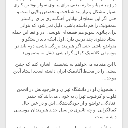
در زمینه پیانو ندارم، یعنی برای پیانوی سولو نوشتن کاری
بسیار مشکل و نیازمند شناخت و تخصص بالایی است و
حتی اگر این سطح از تواناییِ آهنگسازی برای ارکستر
سمفونیک را هم داشته باشی، دلیل نمی‌شود که بتوانی
برای پیانوی سولو هم قطعه‌ای بنویسی. در واقعا این جمله
استاد دهلوی چند درس دارد، اول اینکه باید راستگو و
متواضع باشی حتی اگر هنرمند بزرگی باشی، دوم باید در
موسیقی کلاسیک کمال گرا باشی. (نقل به مضمون)
با این مقدمه می‌خواهم به شخصیتی اشاره کنم که چنین
نقشی را در محیط آکادمیک ایران داشته است. استاد آذین
موحد…
میکلوش روژا
موریس ژار
دانشجویان او در دانشگاه تهران و هنرجویانش در انجمن
فلوت و کرفلوت تهران به خوبی می‌دانند که چقدر
افتادگی، تواضع و از خودگذشتگی اش و در عین حال
کمالگرایی او چه تاثیری در نسل جدید هنرمندان موسیقی
داشته است.
یادداشتی بر موسیقی
دوره آموزش
متن فیلم «متری
موسیقی بر