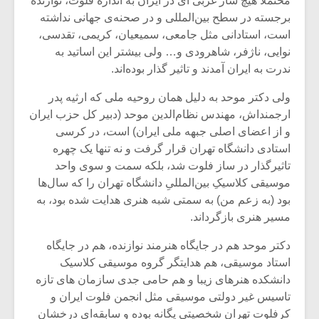
محتملاً هیچ ساز غربی ای در ایران به اندازه فلوت، نوازنده
شیش و نیم»
موسیقی فی
برگزار می 
برجسته در سطح بین‌المللی و در صحنه‌ی جهانی نداشته
است، استادانی مثل جامعی، سمیعیان، کریمی، تقدسی،
اگر نمی توانی
سکانسی به 
نوایی، ناژفر، شاهرودی و… ولی بیشتر این اساتید به
مشهورترین باشی،
موسیقی فیلم 
ندرت به ایران آمدند و تاثیر گذار بوده‌اند.
بدنام ترین باش
ولی دکتر موحد به دلیل همان روحیه‌ ملی که ارثیه‌ پدر
ارجمنداش، مهندس نظام‌الدین موحد (دبیر کل حزب ایران
و از اعضای اصلی جبهه ملی ایران) است، در کرسی
استادی دانشگاه تهران قرار گرفت و نه تنها یک چهره
تاثیرگذار در ساز فلوت شد، بلکه سمت و سوی واحد
موسیقی کلاسیکِ بین‌المللیِ دانشگاه تهران را که سال‌ها
بود (به زعم من) به سمتی شبه هنری هدایت شده بود، به
مسیر هنری بازگرداند.
دکتر موحد هم در جایگاه هنرمند نوازنده، هم در جایگاه
استاد موسیقی، هم هدایتگر گروه موسیقی کلاسیک
دانشکده هنرهای زیبا و هم حامی جدی سازمان های تازه
تاسیس غیر دولتی موسیقی مثل انجمن فلوت ایران و
کرفلوت تهران شخصیتی یگانه بوده و سابقه‌ای درخشان