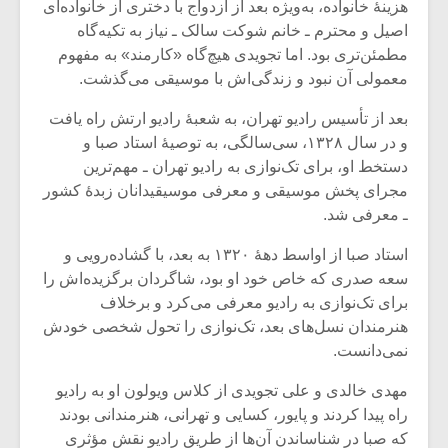
هزینۀ خانواده، به‌ویژه بعد از ازدواج با دختری از خانواده‌ای
اصیل و محترم ـ خانم شوکت سالک ـ نیاز به تکیه‌گاه
مطمئن‌تری بود. اما تجویدی هیچ‌گاه «کارمند» به مفهوم
معمولی آن نبود و زندگی‌اش با موسیقی می‌گذشت.
بعد از تأسیس رادیو تهران، به شعبۀ رادیو ارتش راه یافت
و در سال ۱۳۲۸، سی‌سالگی، به توصیۀ استاد صبا و
دستخط او، برای تک‌نوازی به رادیو تهران ـ مهم‌ترین
مجرای پخش موسیقی و معرفی موسیقیدانان زبدۀ کشور
ـ معرفی شد.
استاد صبا از اواسط دهۀ ۱۳۲۰ به بعد، با گشاده‌رویی و
سعه صدری که خاص خود او بود، شاگردان برگزیده‌اش را
برای تک‌نوازی به رادیو معرفی می‌کرد و برخلاف
میکلوش روژا
موریس ژار
هنرمندان نسل‌های بعد، تک‌نوازی را تحول شخصی خودش
نمی‌دانست.
مهدی خالدی و علی تجویدی از کلاس ویولون او به رادیو
یادداشتی بر موسیقی
دوره آموزش
راه پیدا کردند و پایور، کسایی و تهرانی، هنرمندانی بودند
متن فیلم «متری
موسیقی بر
که صبا در شناساندن آن‌ها از طریق رادیو نقش مؤثری