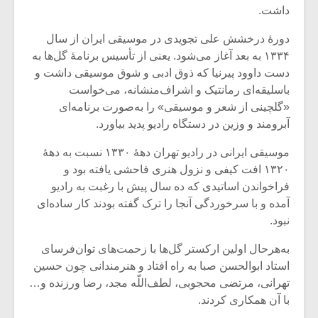
شیش و نیم»
موسیقی فی
داشت.
برگزار می 
دورۀ درخشش علی تجویدی در موسیقی ایران از سال
اگر نمی توانی
سکانسی به 
۱۳۳۴ به بعد آغاز می‌شود. یعنی از تأسیس برنامۀ گل‌ها به
مشهورترین باشی،
موسیقی فیلم 
بدنام ترین باش
دست داوود پیرنیا که ذوق ادبی و شوق موسیقی داشت و
باسلیقه‌ای رمانتیک و اشراف‌منشانه، می‌خواست
«گلچینی از شعر و موسیقی» را به‌صورت برنامه‌ای
آبرومند و وزین در دستگاه رادیو پدید بیاورد.
موسیقی ایرانی در رادیو تهران دهۀ ۱۳۳۰ نسبت به دهۀ
۱۳۲۰ افت کیفی و نزول هنری فاحشی یافته بود و
فراخواندن اساتیدی که ده سال پیش با رغبت به رادیو
آمده و با سرخوردگی آنجا را ترک گفته بودند کار ساده‌ای
نبود.
به‌هرحال اولین ارکستر گل‌ها با زحمت‌های توان‌فرسای
استاد ابوالحسن صبا به راه افتاد و هنرمندانی چون حسین
تهرانی، مرتضی محجوبی، لطف‌اللّه مجد، رضا ورزنده و…
با آن همکاری کردند.