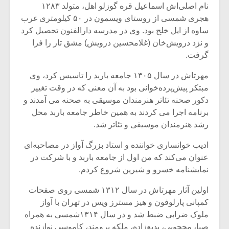
نام اصلی‌اش اسماعیل قره گوزلو اهل، متولد ۱۲۸۳
هجری شمسی از روستای ویسمون در ۵۰ کیلومتری غرب
ساوه از ایل خلج بود. وی در مدرسه دارالفنون تحصیل کرد
و نزد درویش‌خان (غلامحسین درویش) مشق تار را فرا
گرفت.
مهرتاش در سال ۱۳۰۵ جامعه باربد را تاسیس کرد، وی
مبتکر پیش‌پرده‌خوانی بود به آن معنی که در وقت تغییر
دکور صحنه تئاتر هنرمندان موسیقی به صحنه می آمدند و
برنامه اجرا می کردند به همین خاطر جامعه باربد محل
رشد هنرمندان موسیقی و تئاتر شد.
ادیب خوانساری خواننده و استاد بزرگ آواز در مصاحبه‌ای
عنوان می‌کند که من اول از جامعه باربد و با شرکت در
میکلوش روژا
موریس ژار
نمایشنامه خسرو و شیرین شروع کردم.
اولین آثار مهرتاش در سال ۱۳۱۲ شمسی روی صفحات
کمپانی پارلوفون و هیز مسترز ویس در تهران با آواز
یادداشتی بر موسیقی
دوره آموزش
ملوک ضرابی ضبط شد و در سال ۱۳۱۴شمسی به همراه
متن فیلم «متری
موسیقی بر
صبا، محجوبی، بدیع‌زاده، ملکه برومند، کاموسی نوازنده