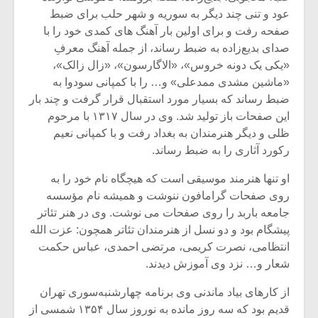
شیش و نیم»
موسیقی فی
عود و تنی چند دیگر به سوریه و شهر حلب برای ضبط
برگزار می 
صفحه رفت و برای اولین بار آهنگ های کمدی خود را با
اگر نمی توانی
سکانسی به 
صدای بدیع‌زاده به ضبط رساند، از جمله آهنگ معرفِ
مشهورترین باشی،
موسیقی فیلم 
«یکی یک دونه خروس»، «الاگارسون»، «زال زالک»،
بدنام ترین باش
«ماشین مشدی ممدعلی» و… را با کمپانی سودوا به
ضبط رساند که بسیار مورد استقبال قرار گرفت و چند بار
این صفحات باز تولید شد. وی در سال ۱۳۱۷ با مرحوم
ظلی و دیگر هنرمندان به بغداد رفت و با کمپانی نعیم
رکورد آثاری را به ضبط رساند.
او تنها هنرمند موسیقی است که هیچگاه نام خود را به
روی صفحات گرامافون ننوشت و همیشه نام مؤسسه
جامعه باربد را روی صفحات می نوشت. وی در هنر تئاتر
پیشگام بود و دو نسل از هنرمندان تئاتر همچون: عزت الله
انتظامی، نصرت کریمی، مرتضی احمدی، عباس حکمت
شعار و… نزد وی آموزش دیدند.
از کارهای بیاد ماندنی وی برنامه چهارشنبه‌سوری تهران
قدیم بود که سه روز مانده به نوروز سال ۱۳۵۴ شمسی از