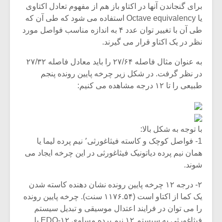
برای گنجاندن آنها در اکتاو باز هم از مفهوم تعادل اکتاوی
یا Octave equivalency استفاده می شود که طی آن که
طی آن با تغییر توان عدد ۴ به اندازه مناسب فواصل مورد
نظر در یک اکتاو قرار می گیرند.
به عنوان مثال فاصله ۲۷/۶۴ را باید معادل فاصله ۲۷/۳۲
در نظر گرفت. در شکل زیر چرخه پایین رونده پنجم
طبیعی را تا ۱۲ درجه مشاهده می کنیم:
با توجه به شکل بالا:
1- فواصل کوچک و کاسته فیثاغورثی٬ نیم پرده لیما یا
همان نیم پرده دیاتونیک فیثاغورثی در این چرخه ایجاد می
شوند.
۲- درجه ۱۲ چرخه پایین رونده نشان دهنده کاسته شدن
یک کما از اکتاو است (۱۱۷۶.۵۴ سنت). چرخه پایین رونده
را می توان در فرایند اعتدال موسیقی و تبدیل سیستم
فیثاغورثی به سیستم ۱۲ نیم پرده مساوی ۱۲-EDO با