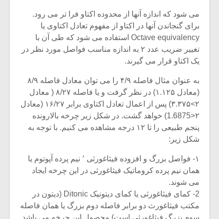
می شود که اندازه آنها از محدوده اکتاو فرا تر می رود.
برای گنجاندن آنها در اکتاو از مفهوم تعادل اکتاوی یا
Octave equivalency استفاده می شود که طی آن با
تغییر ضریب عدد ۲ به اندازه مناسب فواصل مورد نظر در
یک اکتاو قرار می گیرند.
به عنوان مثال فاصله ۴/۹ را می توان معادل فاصله ۸/۹
(معادل ۱.۱۲۵) در نظر گرفت و یا فاصله ۸/۲۷ ( معادل
۲>۳.۳۷۵) پس از اعمال تعادل اکتاوی برابر ۱۶/۲۷ (معادل
۲<1.6875) خواهد گشت. در شکل زیر چرخه بالارونده
پنجم طبیعی را تا ۱۲ درجه مشاهده می کنیم. با توجه به
شکل زیر:
میکلوش روژا
موریس ژار
۱- فواصل بزرگ و افزوده فیثاغورثی ٬ نیم پرده آپوتوم یا
همان نیم پرده کروماتیک فیثاغورثی در این چرخه ایجاد
می شوند.
2- کمای فیثاغورثی یا کمای دیتونیک Ditonic (دیتون در
یادداشتی بر موسیقی
دوره آموزش
مکتب فیثاغورث دو برابر فاصله دوم بزرگ یا همان فاصله
متن فیلم «متری
موسیقی بر
سوم بزرگ فیثاغورثی است) محصول این چرخه می باشد.