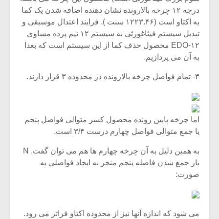
شیش و نیم»
موسیقی فی
درجه ۱۲ چرخه بالارونده نشان دهنده اضافه شدن یک کما
برگزار می 
به اکتاو است (۱۲۲۳.۴۶ سنت ). فرایند اعتدال موسیقی و
اگر نمی توانی
سکانسی به 
تبدیل سیستم فیثاغورثی به سیستم ۱۲ نیم پرده مساوی
مشهورترین باشی،
موسیقی فیلم 
۱۲-EDO محصول حذف کما از این سیستم است که بعدا
بدنام ترین باش
به آن می پردازیم.
۳- تمام فواصل چرخه بالارونده در محدوده ۳ قرار دارند.
اما چرخه پایین رونده محصول کسر متوالی فواصل پنجم
یا جمع متوالی فواصل چهارم درست ۳/۴ است.
به همین دلیل به آن چرخه چهارم ها هم می توان گفت. N
بار جمع شدن فاصله پنجم منجر به ایجاد فواصلی به
صورت:
می شود که اندازه آنها نیز از محدوده اکتاو فراتر می رود.