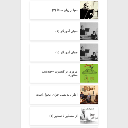
صبا از زبان سپنتا (۲)
صبای آموزگار (۱)
صبای آموزگار (۲)
مروری بر کنسرت «چند‌شب
سنتور»
اطرائی: نسل جوان عجول است
از سنطور تا سنتور (۱)