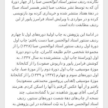
شیش و نیم»
موسیقی فی
نگارنده
ردیف سنتور استاد ابوالحسن صبا
را از چهار دورۀ
برگزار می 
آن که به توسط نشر منتخب صبا (نشر همسر استاد صبا)
در دهۀ هفتاد منتشر شده و خریداری کرده بود بازنویسی
اگر نمی توانی
سکانسی به 
کرده و در مواردی با ویرایش استاد فرامرز پایور از این
مشهورترین باشی،
موسیقی فیلم 
بدنام ترین باش
ردیف مطابقت داده است.
در ادامۀ این پژوهش به چاپ‌ اولیۀ دوره‌های اول تا چهارم
ردیف سنتور استاد ابوالحسن صبا دست‌ یافتم: چاپ اول
دورۀ اول ردیف سنتور استاد ابوالحسن صبا (۱۳۲۸) را از
مجموعۀ شخصی خانم طلیعه کامران، چاپ دوم دورۀ
اول (ویراستۀ چاپ اول، منتشرشده به سال ۱۳۳۷، به
کوشش فرامرز پایور و داریوش صفوت) را از کتابخانۀ
موزۀ موسیقی، چاپ اول دورۀ دوم را از موزۀ صبا، چاپ
اول دوره‌های سوم و چهارم (۱۳۳۷ و ۱۳۳۹) را از کتابخانۀ
‌موزۀ موسیقی (اهدایی پروفسور محمدتقی مسعودیه)
یافتم و از آنها عکس گرفتم یا آنها را اسکن کردم. هنرمند
گرامی، آقای بهروز شاهیده، نیز با گشاده‌دستی، چند
نسخه از چاپ‌های دهۀ شصت دوره‌های سنتور، ردیف
استاد ابوالحسن صبا را به نیّت استفاده در این پژوهش به