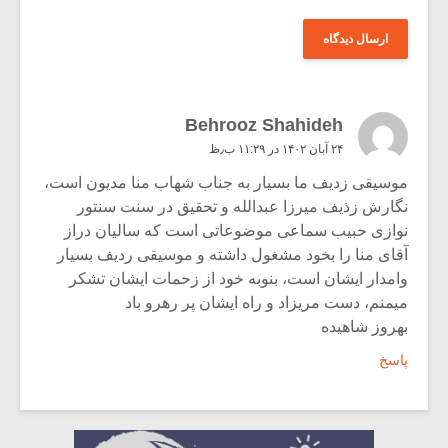
Behrooz Shahideh
۲۴ آبان ۱۴۰۲ در ۱۱:۲۹ ب٫ظ
موسیقى زدیف ما بسیار به جناب شهاب منا مدیون است،
نگارش زذیف میرزا عبدالله و تحقیق در سنت سنتور
نوازى حبیب سماعى موضوعاتى است که سالیان دراز
آقاى منا را بخود مشغول داشته و موسیقى ردیف بسیار
وامدار ایشان است، بنوبه خود از زحمات ایشان تشکر
میمنم، دست مریزاد و راه ایشان پر رهرو باد
بهروز شاهیده
پاسخ