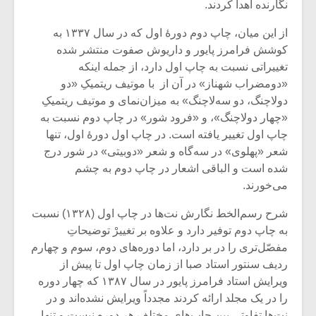
نگارنده اهدا کردند.
از این میان، چاپ دوم دورۀ اول که در سال ۱۳۳۷ به
کوشش فرامرز پایور و داریوش صفوت منتشر شده
تغییراتی نسبت به چاپ اول دارد، از جمله اینکه
«دومضراب شهناز» در آن از با موتیف ریتمیکِ «دو
دولاچنگ، دو سه‌لاچنگ» به میزان‌نمای و موتیف ریتمیکِ
«چهار دولاچنگ»، و «فرود شور» در چاپ دوم نسبت به
چاپ اول تغییر یافته است. در چاپ اول دورۀ اول، تنها
شعر «پهلوی» در سه‌گاه و شعر «دوبیتی» در شور درج
شده است و الباقی اشعار در چاپ دوم به چشم
می‌خورند.
شرح رسم‌الخط نگارش نت‌ها در چاپ اول (۱۳۲۸) نسبت
به چاپ دوم توفیر دارد و علاوه بر تغییرْ توضیحاتِ
مفصّل‌تری را در بر دارد، اما دوره‌های دوم، سوم و چهارم
ردیف سنتور استاد صبا از زمان چاپ اول تا پیش از
ویرایش استاد فرامرز پایور در سال ۱۳۸۷ که چهار دوره
را در یک مجلد ارائه کردند مجدداً ویرایش نشده‌‌اند و در
نت‌ها تفاوتی بین چاپ‌های مختلف هر دوره نیست و تنها