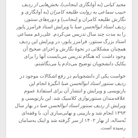
مجید کیانی
(به آوانگاری اینجانب)،
بخش‌هایی از ردیف
حبیب سماعی به روایت طلیعه کامران
(به آوانگاری و
نگارش طلیعه کامران و اینجانب) و
دوره‌های سنتور،
ردیف استاد ابوالحسن صبا
با ویرایش استاد فرامرز پایور
را به مدت چند سال تدریس می‌کردم. علی‌رغم مساعی
استاد بزرگ سنتور، فرامرز پایور، در ویرایش این ردیف
همچنان مشکلاتی در نحوۀ نگارش و اجرای صحیح آن
وجود داشت که هنگام تدریس می‌بایست آنها را برای
یکایک دانشجویان توضیح می‌دادم یا می‌نگاشتم.
خواست یکی از دانشجویانم در رفع اشکالات موجود در
ردیف سنتور استاد ابوالحسن صبا
انگیزۀ انجام این
بازنویسی و ویرایش و انتشار آن برای استفادۀ عموم
میکلوش روژا
موریس ژار
علاقه‌مندان سنتورنوازی کلاسیک شد. این بازنویسی و
ویرایش از
ردیف سنتور استاد ابوالحسن صبا
در بهار سال
۱۳۹۳ انجام شد و بازبینی و نهایی‌سازی آن، با وقفه‌ای
نُه‌ساله، از بهار ۱۴۰۲ از سر گرفته شد و اینک به‌سامان
یادداشتی بر موسیقی
دوره آموزش
رسیده است.
متن فیلم «متری
موسیقی بر