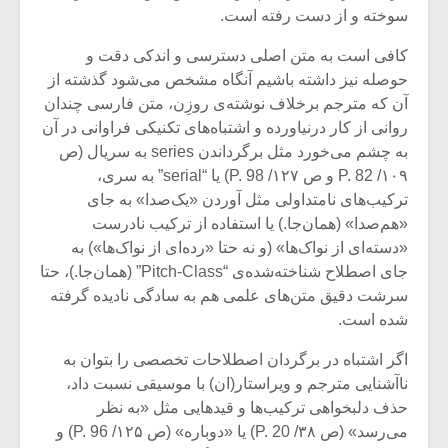
سوخته و از دست رفته است.
کافی است به متن اصلی دسترسی و اندکی دقت و
حوصله نیز داشته باشیم آنگاه مشخص می‌شود گذشته از
آن که مترجم برخلاف نوشته‌ی روزِن، متن فارسی چندان
روانی از کار درنیاورده و اشتباه‌های تکنیکی فراوانی در آن
به چشم می‌خورد مثل برگرداندن series به سریال (ص
۱۰۹/ P. 82 و ص ۱۲۷/ P. 98) یا “serial” به سری،
ترکیب‌های نامتداولی مثل آوردن «یک‌صدا» به جای
«‌هم‌صدا» (همان‌جا.) یا استفاده از ترکیب نادرست
«دسته‌ای از نواک‌ها» (و نه حتا «رده‌ای از نواک‌ها») به
جای اصطلاح شناخته‌شده‌ی “Pitch-Class” (همان‌جا.)، حتا
سرشت دقیق متن‌های علمی هم به سادگی نادیده گرفته
شده است.
اگر اشتباه در برگردان اصطلاحات تخصصی را بتوان به
ناآشنایی مترجم و ویراستار(ان) با موسیقی نسبت داد،
حذف دلبخواهی ترکیب‌ها و قیدهایی مثل «به نظر
می‌رسد» (ص ۳۸/ P. 20) یا «دوباره» (ص ۱۲۵/ P. 96) و