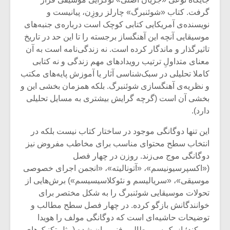
گرفت. کتاب «شوئنبرگ» چارلز روزِن، پیانیست و
نویسنده‌ی آمریکایی کتابی کوچک است درباره‌ی جنبه‌های
موسیقایی آنچه این آهنگساز برجسته را تا این حد در تاریخ
تاثیرگذار و ماندگار کرده است. نه زندگی‌نامه است به آن
معنای متداولِ ترتیب رویدادهای مهم زندگی و نه کتابی
کاملا تحلیلی در سبک‌شناسی آثار یا آموزش پایه‌های مکتب
و نظریه‌ی آهنگسازی شوئنبرگ. بلکه همزمان بخشی این و
بخشی آن است (گرچه گرایش بیشتری به مسایل تحلیلی
دارد).
این تنها دوگانگی موجود در ساختار کتاب نیست بلکه در
انتخاب سطح محتوای مناسب برای مخاطب مفروض نیز
دوگانگی موج می‌زند. روزن در چهار فصل
میکلوش روژا
موریس ژار
(«اکسپرسیونیسم»، «آتونالیته»، «انجمن اجرای خصوصی
موسیقی»، «سریالیسم و نئوکلاسیسیسم») برش‌هایی از
تحولات موسیقایی شوئنبرگ را به شکل مختصر برای
خوانندگانش بازگو کرده. در چهار فصل سطح مطالب و
یادداشتی بر موسیقی
دوره آموزش
توضیحات حاشیه‌ای است که دوگانگی مولف را هویدا
متن فیلم «متری
موسیقی بر
می‌کند؛ از یک سو مطالبی فنی بیان شده (مثل تکنیک‌های