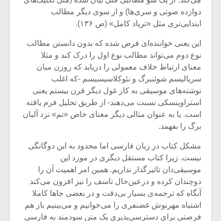
شیش و نیم»
موسیقی فی
برگزار می 
دوازده صوتی و سری‌ها) و از سوی دیگر مطالب
ابتدایی‌تری مثل «تریاد کامل» (ص ۱۳۶).
اگر نمی توانی
سکانسی به 
مشهورترین باشی،
موسیقی فیلم 
این یعنی خواننده‌ای فرض شده که بدون دانستن مطالب
بدنام ترین باش
نوع دوم می‌تواند مطالب نوع اول را درک کند و مثلا
معنای ارتباط خلاف معمولی را دریابد که روزن میان
سریالیسم شوئنبرگ و نئوکلاسیسیسم -که اغلب
نوشته‌های موسیقی به کار غول دیگر قرن بیستم یعنی
استراوینسکی نسبت می‌دهند- از طریق تحلیل فرم یافته
است. یا به عنوان مثالی دیگر معنای خاص «تم» نزد آلبان
برگ را بفهمد.
مشکل کتاب در زبان فارسی اما محدود به این دوگانگی
نیست. زیرا کتاب مستقل دیگری در مورد این
موسیقی‌دان تاثیرگذار نداریم. همین امر اهمیت آن را
دوچندان کرده و درعین‌حال تاسف را نیز افزون می‌کند
آنگاه که ترجمه‌ی بسیار بی‌دقت و در بعضی جاها کاملا
اشتباه مهرنوش غضنفری را می‌خوانیم و می‌بینیم باز هم
فرصتی برای دسترسی‌پذیری یک متن سودمند به فارسی