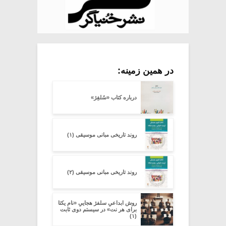
در همین زمینه:
درباره کتاب «سُلفِژ»
روند تاریخی مبانی موسیقی (۱)
روند تاریخی مبانی موسیقی (۲)
روش ابداعیِ سلفژ هجاییِ «نام یکتا
برای هر نت» در سیستم دوی ثابت
(۱)