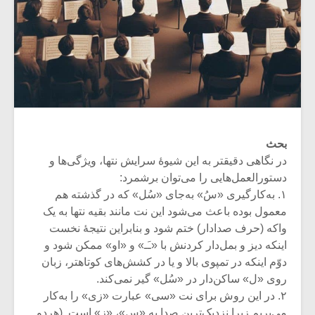
بحث
در نگاهی دقیقتر به این شیوۀ سرایش نتها، ویژگی‌ها و
دستورالعمل‌‌هایی را می‌توان برشمرد:
۱. به‌کارگیری «سُ» به‌جای «سُل» که در گذشته هم
معمول بوده باعث می‌شود این نت مانند بقیه نتها به یک
واکه (حرف صدادار) ختم شود و بنابراین نتیجۀ نخست
اینکه دیز و بمل‌دار کردنش با «ـَـ» و «او» ممکن شود و
دوّم اینکه در تمپوی بالا و یا در کشش‌‌های کوتاهتر، زبان
روی «ل» ساکن‌دار در «سُل» گیر نمی‌کند.
۲. در این روش برای نت «سی» عبارت «زی» را به‌کار
می‌بریم زیرا نزدیک‌ترین صدا به «س»، «ز» است. (هردو