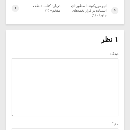
انیو موریکونه؛ اسطوره‌ای
درباره کتاب «لطف
ایستاده بر فراز نغمه‌های
مفخم» (۲)
جاودانه (۱)
۱ نظر
دیدگاه
نام
*