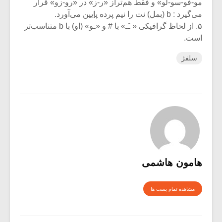
مو-فو-سو-لو» و فقط هم‌تراز «ر-ز» در «رو-زو» قرار
می‌گیرد : b (بمل) نت را نیم پرده
پایین
می‌آورد.
۵. از لحاظ گرافیکی « ـَـ» با # و «ـو» (او) با b متناسب‌تر
است.
سلفژ
هامون هاشمی
مشاهده تمام پست ها