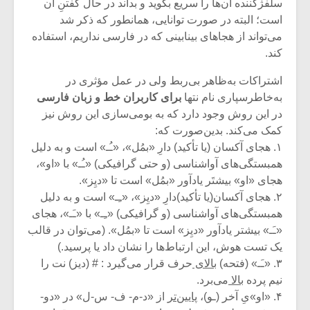
شیش و نیم»
موسیقی فی
سلفژکننده آن‌ها را سریع بگوید و بداند در حال گفتنِ آن
برگزار می 
است؛ البته در صورت توانایی، همانطور که ذکر شد
می‌تواند از هجا‌های بینابینی که در فارسی نداریم، استفاده
اگر نمی توانی
سکانسی به 
کند.
مشهورترین باشی،
موسیقی فیلم 
بدنام ترین باش
اشتراکات به‌ظاهر بی‌ربط ولی در عمل مؤثری در
به‌خاطرسپاری نام نتها
برای کاربران خط و زبان فارسی
در این روش وجود دارد که به بومی‌سازی این روش نیز
کمک می‌کند. بدین‌صورت که:
۱. هجای آکسان (یا تأکید) دارِ «بمُل»، «ـُـ» است و به دلیل
همبستگی‌‌های آواشناسی (و حتی گرافیکی) «ـُـ» با «او»،
هجای «او» بیشتَر یادآور «بمُل» است تا «دیِز».
۲. هجای آکسان(یا تأکید)دارِ «دیِز»، «ـِـ» است و به دلیل
همبستگی‌‌های آواشناسی (و گرافیکی) «ـِـ» با «ـَـ»، هجای
«ـَـ» بیشتر یادآور «دیِز» است تا «بمُل». (می‌توان در قالب
یک تست هوش، این ارتباط‌ها را نشان داد یا پرسید.)
۳. «ـَـ» (فتحه)
بالای
حرف قرار می‌گیرد : # (دیز) نت را
نیم پرده
بالا
می‌برد.
۴. «او»یِ آخر (ـو)،
پایین‌تر
از «د-م- ف- س-ل» در «دو-