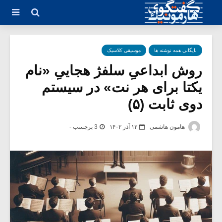
بایگانی همه نوشته ها
موسیقی کلاسیک
روش ابداعیِ سلفژ هجاییِ «نام
یکتا برای هر نت» در سیستم
دوی ثابت (۵)
هامون هاشمی
۱۲ آذر ۱۴۰۲
3 برچسب -