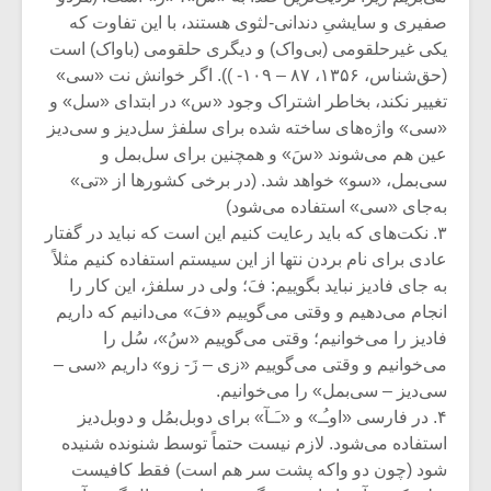
صفیری و سایشیِ دندانی-لثوی هستند، با این تفاوت که
یکی غیرحلقومی (بی‌واک) و دیگری حلقومی (باواک) است
(حق‌شناس، ۱۳۵۶، ۸۷ – ۱۰۹- )). اگر خوانش نت «سی»
تغییر نکند، بخاطر اشتراک وجود «س» در ابتدای «سل» و
«سی» واژه‌‌های ساخته شده برای سلفژ سل‌دیز و سی‌دیز
عین هم می‌شوند «سَ» و همچنین برای سل‌بمل و
سی‌بمل، «سو» خواهد شد. (در برخی کشورها از «تی»
به‌جای «سی» استفاده می‌شود)
۳. نکت‌های که باید رعایت کنیم این است که نباید در گفتار
عادی برای نام بردن نتها از این سیستم استفاده کنیم مثلاً
به جای فادیز نباید بگوییم: فَ؛ ولی در سلفژ، این کار را
انجام می‌دهیم و وقتی می‌گوییم «فَ» می‌دانیم که داریم
فادیز را می‌خوانیم؛ وقتی می‌گوییم «سُ»، سُل را
میکلوش روژا
موریس ژار
می‌خوانیم و وقتی می‌گوییم «زی – زَ- زو» داریم «سی –
سی‌دیز – سی‌بمل» را می‌خوانیم.
۴. در فارسی «اوـُـ» و «ـَـآ» برای دوبل‌بمُل و دوبل‌دیز
استفاده می‌شود. لازم نیست حتماً توسط شنونده شنیده
یادداشتی بر موسیقی
دوره آموزش
شود (چون دو واکه پشت سر هم است) فقط کافیست
متن فیلم «متری
موسیقی بر