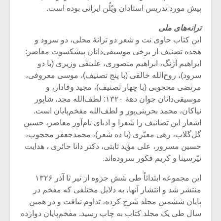
پیش مورد تدریس استادان ویُلُن ایرانی بوده است.
ترانه‌های ملی
این کتاب حاوی نت و شعر دو ترانۀ محلی، دو سرود و
هجده تصنیف از برخی موسیقی‌دانان پیشکسوت معاصر:
ابراهیم آژنگ، ابراهیم منصوری، علینقی وزیری (با دو
سرود)، روح‌الله خالقی (با پنج تصنیف)، موسی معروفی،
مرتضی محجوبی (با چهار تصنیف)، مجید وفادار، و
موسیقی‌دانان جوان‌ دهۀ ۱۳۲۰: لطف‌الله مجد، شاپور
نیاکان، محمد بحرینی‌پور و لطف‌الله مفخم‌پایان است.
اشعار این تصانیف را شعرا و ادبای نام‌آور معاصر، حسین
گل‌گلاب، رهی معیّری (با ده شعر)، محمدجعفر محجوب،
حسین مسرور، علی مؤید ثابتی، دکتر دانا حائری ، هدایت
نیّرسینا و کریم فکور سروده‌اند.
این مجموعه ابتدائاً طی شش جزوه از تیر تا آذر ۱۳۲۶
منتشر شد و انتشار آنها، به دلایل مختلفی که مفخم در
پایان ششمین مجلد شرح کرده، تداوم نیافت و در همین
سال طی یک مجلد کتاب به چاپ رسید. مفخم‌پایان دوازده