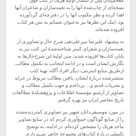
مفخم‌پایان پس از انتشار اولیۀ هریک از کتب فوق
نسخه‌ای از چاپ‌شدۀ آنها را به نغمه‌سازان و شاعران آنها
اهدا کرده و نظر مکتوب آنها را در دفترچه‌ای گردآورده
بود. اینک این نظرها نیز به‌عنوان ضمائم به متن هر کتاب
افزوده شده‌اند.
به پیشنهاد علیرضا میرعلی‌نقی شرح حال و تصاویری از
نغمه‌سازان و شعرای کمتر شناخته‌شدۀ این کتب نیز به
پایان کتاب‌ها افزوده شدند. متن اولیۀ این شرح‌حال‌ها به
نگارش ایشان است و در ادامه اینجانب به تکمیل مطالب
ازطریق منابع اینترنتی، دیگر افراد آگاه، تهیۀ کتب
منتشرشده دربارۀ ایشان، یافتن مطالب مربوط در جراید
و نشریات قدیم و… پرداختم و جهت تکمیل مطالب و
تصاویر از آرشیو مؤسسۀ اطلاعات و پژوهشکدۀ مطالعات
میکلوش روژا
موریس ژار
تاریخ معاصر ایران نیز بهره گرفتم.
در مورد موسیقی‌دانان شهیر نیز تصاویری کمتردیده‌شده
را از منابع گوناگون جمع‌آوری کردم که در منابع تصاویر
یادداشتی بر موسیقی
دوره آموزش
مأخذ هریک را مشخص کرده‌ام. در ادامه، به توضیح
متن فیلم «متری
موسیقی بر
تکمیلی دربارۀ کتاب‌های مجموعۀ حاضر می‌پردازم.