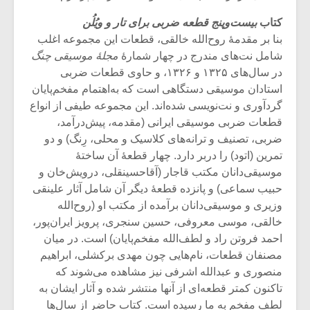
شیش و نیم»
موسیقی فی
برگزار می 
کتاب
بیست‌وپنج قطعه ضربی برای تار و ویُلُن
بنا بر مقدمۀ روح‌الله خالقی، قطعات این مجموعه اغلب
اگر نمی توانی
سکانسی به 
شامل نت‌های مندرج در چهار شمارۀ
مجلۀ موسیقی چنگ
مشهورترین باشی،
موسیقی فیلم 
بدنام ترین باش
در سال‌های ۱۳۲۵ و ۱۳۲۶، و حاوی‌ قطعات ضربی
استادان موسیقی دستگاهی است که به‌اهتمام مفخم‌پایان
گردآوری و نت‌نویسی شده‌اند. این مجموعه طیفی از انواع
قطعات ضربی موسیقی ایرانی (مقدمه، پیش‌درآمد،
ضربی، تصنیف و ترانه‌های کلاسیک و محلی، رِنگ) و دو
تمرین (اتود) را دربر دارد. چهار قطعۀ آن ساختۀ
موسیقی‌دانان مکتب قاجار (آقاحسینقلی، درویش‌خان و
حبیب سماعی) و پانزده قطعۀ دیگر آن شامل آثار علینقی
وزیری و موسیقی‌دانان برآمده از مکتب او (روح‌الله
خالقی، موسی معروفی، حسین سنجری، پرویز ایران‌پور،
احمد فروتن راد و لطف‌الله مفخم‌پایان) است. در میان
مصنفان قطعات، نام‌هایی چون مهدی برکشلی، ابراهیم
منصوری و عبدالله‌ اشرفی نیز مشاهده می‌شوند که
تاکنون کمتر قطعه‌ای از آنها منتشر شده و آثار ایشان به
لطف مفخم‌ به ما رسیده است. کتاب حاضر از سال‌ها