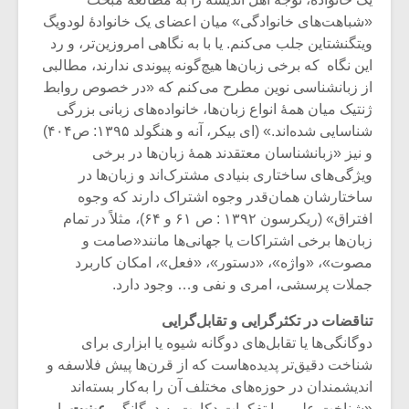
شیش و نیم»
موسیقی فی
برگزار می 
«شباهت‌های خانوادگی» میان اعضای یک خانوادۀ لودویگ
ویتگنشتاین جلب می‌کنم. یا با به نگاهی امروزین‌تر، و رد
اگر نمی توانی
سکانسی به 
این نگاه که برخی زبان‌ها هیچ‌گونه پیوندی ندارند، مطالبی
مشهورترین باشی،
موسیقی فیلم 
از زبانشناسی نوین مطرح می‌کنم که «در خصوص روابط
بدنام ترین باش
ژنتیک میان همۀ انواع زبان‌ها، خانواده‌های زبانی بزرگی
شناسایی شده‌اند.» (ای بیکر، آنه و هنگولد ۱۳۹۵: ص۴۰۴)
و نیز «زبانشناسان معتقدند همۀ زبان‌ها در برخی
ویژگی‌های ساختاری بنیادی مشترک‌اند و زبان‌ها در
ساختارشان همان‌قدر وجوه اشتراک دارند که وجوه
افتراق» (ریکرسون ۱۳۹۲ : ص ۶۱ و ۶۴)، مثلاً در تمام
زبان‌ها برخی اشتراکات یا جهانی‌ها مانند«صامت و
مصوت»، «واژه»، «دستور»، «فعل»، امکان کاربرد
جملات پرسشی، امری و نفی و… وجود دارد.
تناقضات در تکثرگرایی و تقابل‌گرایی
دوگانگی‌ها یا تقابل‌‌های دوگانه شیوه یا ابزاری برای
شناخت دقیق‌تر پدیده‌هاست که از قرن‌ها پیش فلاسفه و
اندیشمندان در حوزه‌های مختلف آن را به‌کار بسته‌اند
«شناخت علمی با تفکرات دکارت به دوگانگی
عینیت
یا