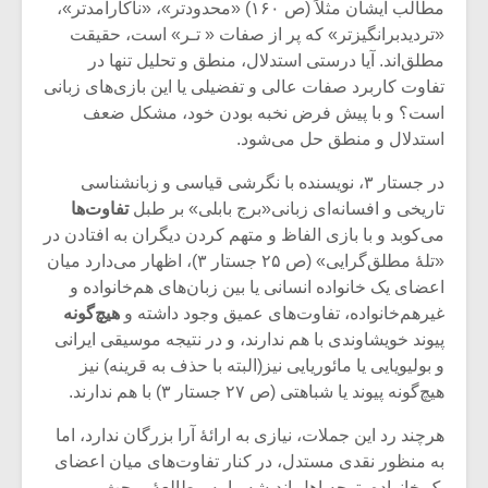
مطالب ایشان مثلاً (ص ۱۶۰) «محدودتر»، «ناکارآمدتر»،
«تردیدبرانگیزتر» که پر از صفات « تـر» است، حقیقت
مطلق‌اند. آیا درستی استدلال، منطق و تحلیل تنها در
تفاوت کاربرد صفات عالی و تفضیلی یا این بازی‌های زبانی
است؟ و با پیش‌ فرض نخبه بودن خود، مشکل ضعف
استدلال و منطق حل می‌شود.
در جستار ۳، نویسنده با نگرشی قیاسی و زبانشناسی
تاریخی و افسانه‌ای زبانی«برج بابلی» بر طبل
تفاوت‌ها
می‌کوبد و با بازی الفاظ و متهم کردن دیگران به افتادن در
«تلۀ مطلق‌گرایی» (ص ۲۵ جستار ۳)، اظهار می‌دارد میان
اعضای یک خانواده انسانی یا بین زبان‌های هم‌خانواده و
غیرهم‌خانواده، تفاوت‌های عمیق وجود داشته و
هیچ‌گونه
میکلوش روژا
موریس ژار
پیوند خویشاوندی با هم ندارند، و در نتیجه موسیقی ایرانی
و بولیویایی یا مائوریایی نیز(البته با حذف به قرینه) نیز
هیچ‌گونه پیوند یا شباهتی (ص ۲۷ جستار ۳) با هم ندارند.
هرچند رد این جملات، نیازی به ارائۀ آرا بزرگان ندارد، اما
یادداشتی بر موسیقی
دوره آموزش
به منظور نقدی مستدل، در کنار تفاوت‌های میان اعضای
متن فیلم «متری
موسیقی بر
یک خانواده، توجه اهل اندیشه را به مطالعۀ مبحث