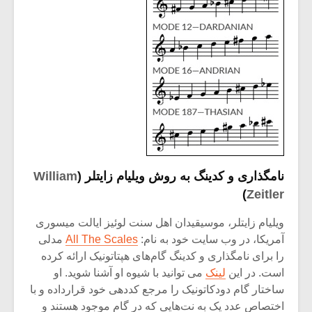
شیش و نیم»
موسیقی فی
برگزار می 
اگر نمی توانی
سکانسی به 
مشهورترین باشی،
موسیقی فیلم 
بدنام ترین باش
نامگذاری و کدینگ به روش
ویلیام زایتلر
(
William
)
Zeitler
ویلیام زایتلر، موسیقیدان اهل سنت لوئیز ایالت میسوری
آمریکا، در وب سایت خود به نام:
All The Scales
مدلی
را برای نامگذاری و کدینگ گام‌های هپتاتونیک ارائه کرده
است. در این
لینک
می توانید با شیوه او آشنا شوید. او
ساختار گام دودکاتونیک را مرجع کددهی خود قرارداده و با
اختصاص عدد یک به نت‌هایی که در گام موجود هستند و