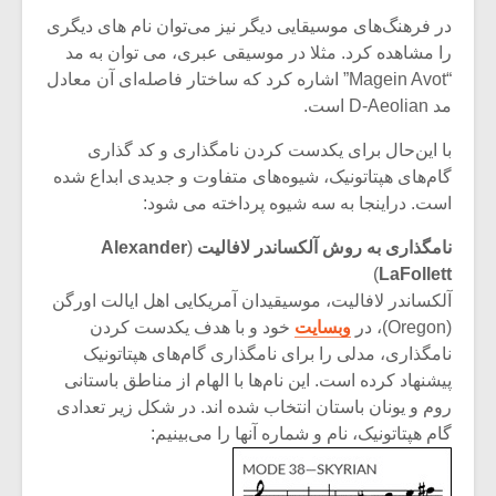
در فرهنگ‌های موسیقایی دیگر نیز می‌توان نام های دیگری
را مشاهده کرد. مثلا در موسیقی عبری، می توان به مد
“Magein Avot” اشاره کرد که ساختار فاصله‌ای آن معادل
مد D-Aeolian است.
با این‌حال برای یکدست کردن نامگذاری و کد گذاری
گام‌های هپتاتونیک، شیوه‌های متفاوت و جدیدی ابداع شده
است. دراینجا به سه شیوه پرداخته می شود:
نامگذاری به روش آلکساندر لافالیت
(
Alexander
)
LaFollett
آلکساندر لافالیت، موسیقیدان آمریکایی اهل ایالت اورگن
(Oregon)، در
وبسایت
خود و با هدف یکدست کردن
میکلوش روژا
موریس ژار
نامگذاری، مدلی را برای نامگذاری گام‌های هپتاتونیک
پیشنهاد کرده است. این نام‌ها با الهام از مناطق باستانی
روم و یونان باستان انتخاب شده اند. در شکل زیر تعدادی
گام هپتاتونیک، نام و شماره آنها را می‌بینیم:
یادداشتی بر موسیقی
دوره آموزش
متن فیلم «متری
موسیقی بر