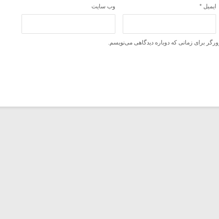
ایمیل
*
وب‌ سایت
ورگر برای زمانی که دوباره دیدگاهی می‌نویسم.
مجله آنلاین موسیقی «گفتگوی هارمونیک»، از تاریخ ۱۶
فروردین ۱۳۸۳ آغاز به کار کرد و تا امروز به صورت مداوم
هر روز به انتشار مطالبی درباره موسیقی می‌پردازد.