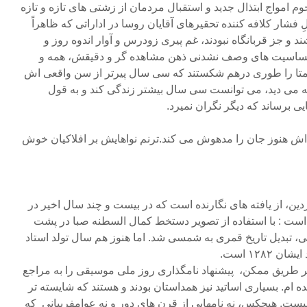
وم امواج ابتذال جدید و استقبال مردمان از زشتی های تازه و تازه
 فشار کلافه کننده تحقیرهای آقایان روسا در اداراتی که ظاهراً
د و جز قربانگاه نبودند، غم پیری زودرس و آوار اندوه روز و
سیت های وصف نشدنی ذهن مشاهده گر و دقیقش، همه و
همتا را طوری درهم شکستند که سی سال پیرتر از سن واقعی اش
ه می دید، می توانست سی سال بیشتر زندگی کند و به قول
 برساند که دیگر نگران نمیرد‌.
ش هنوز جان را مدهوش می کند.ترنم نواهایش بر افلاکیان خوش
ردین، از یافته های نگارنده است که در بیست و چند سال اخیر در
است : با استفاده از تصویر دستخط کمال السطنه صبا در پشت
ی، تبدیل تاریخ قمری به شمسی شد. اما هنوز هم سال تولد استاد
۱۲۸ است.
ز هر طریق ممکن، پیشنهاد نامگذاری روز ملی موسیقی را به مراجع
یده ام. بسیاری اساتید نیز همداستان بودند و هستند که شایسته تر
یست. هیچکس، نه نامهایی از قرن های دور و نه عوامفریبانی که