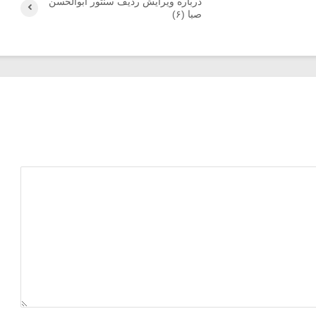
درباره ویرایش ردیف سنتور ابوالحسن
صبا (۶)