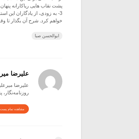
پشت نقاب هایی ریاکارانه پنهان 
3- به زودی، از یادگاران این 
خواهم کرد. شرح آن بگذار تا وق
ابوالحسن صبا
علیرضا میر
علیرضا میرعلینقی متول
روزنامه‌نگار،
مشاهده تمام پست 