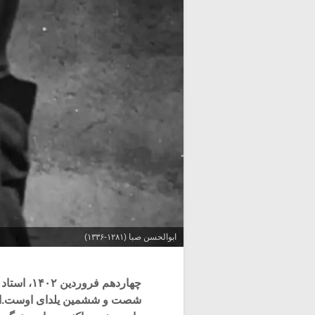
ابوالحسن صبا (۱۲۸۱-۱۳۳۶)
چهاردهم ف
شصت و ششمین یلدای اوست.این 