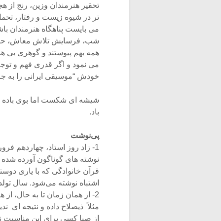
تحقیر هنرمندان وزین، رنج از هج
تر در شیوه زیست و رفتار، تحملِ
می بایست پناهگاه هنرمندان باشن
شب، فرسایش تلاش معاش، حسا
همه بهم پیوستند و گوهری بی 
می نمود و اگر قدری فهم و توج
خودش “موسیقی ایرانی را به جایی
شیشه ای شکست اما بوی باده ا
باد.
پی‌نوشت
1- زاد روز استاد، چهاردهم فرو
نوشته های گوناگون آورده شده 
قرآن خانوادگی که با یاری دوست
اشتباه نوشته می‌شود. سال تولد ایشان ۲
2- از همان زمان تا به حال، ا
مثلاً ذیصلاح داده و نتیجه ای ند
از صبا کسی برای این مناسبت ن