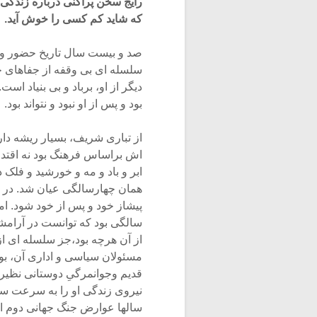
رایج سخن پراکنی درباره زندگی و 
که شاید کم کسی را خوش آید.
صد و بیست سال تاریخ حضور و غ
سلسله ای بی وقفه از جفاهای ج
دیگر از او، برباد و بی بنیاد ا
بود و پس از او نبود و نتواند بود.
از تباری شریف، بسیار ریشه دار
اش براساس فرهنگ بود نه اقتد
ابر و باد و مه و خورشید و فلک د
همان چهارسالگی عیان شد. در 
پیشاز خود و پس از خود شود. اما
سالگی بود که توانست در آرامشی
از آن هرچه بود،جز سلسله ای از 
مسئولان سیاسی و اداری آن، بوزین
قدیم وجوانمرگیِ دوستانی نظیر
نیروی زندگی او را به سرعت سوز
سالها عوارض جنگ جهانی دوم از 