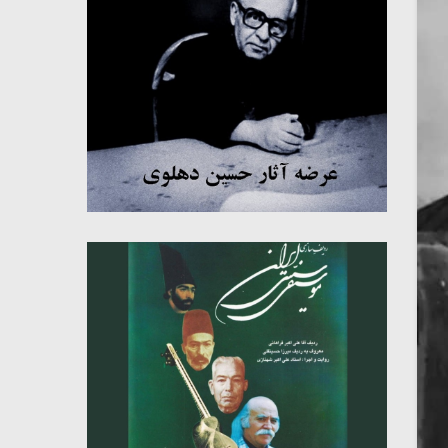
میکلوش روژا
موریس ژار