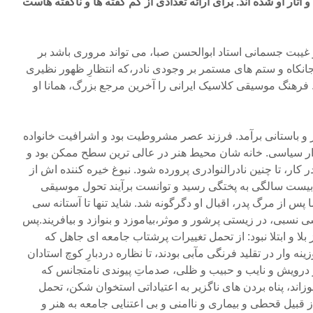
آثار او شده اند. برای ارائه تعدادی از کم گفته ها و ناگفته هاست
یبت جسمانی استاد ابوالحسن صبا، می تواند مروری باشد بر
انکاه و ستم های مستمر بر وجودی نادر،که انتظارِ ظهور نظیری
ست. فرهنگ موسیقی کلاسیک ایرانی را آخرین مرجع بزرگ، همانا او
 و باستانی برآمد. فرزند عصر مشروطیت بود و اشرافیت خانواده
ار سیاسی. خانه شان محیط هنر در عالی ترین سطح ممکن بود و
ر کار، تا چنین نادرالنوادری پرورده شود. نبوغ خیره کننده اش از
بیست سالگی به پختگی رسید و توانست برآیند تحول موسیقی
 پس از مرگ پدر، اقبال او دگرگونه شد. شاید تنها تا آستانه سی
 نسبی، در زیستی پرشور و موثر،بیاموزد و بنوازد و بیافریند.پس
بلا و ابتلا نبود: از تحمل تغییرات پرشتاب جامعه ای جاهل که
ه وار در تقلید فرنگی مآبی بودند، تا نظاره دردبارِ کوچ استادان
 درویش و نایب و حبیب و ظلی، صدماتِ پیوندی نامتجانس که
اند، پناه بردن های ناگزیر به اعتیاداتی استخوان شکن، تحمل
قبیل قحطی و بیماری و ناامنی و بی اعتنایی جامعه به هنر و