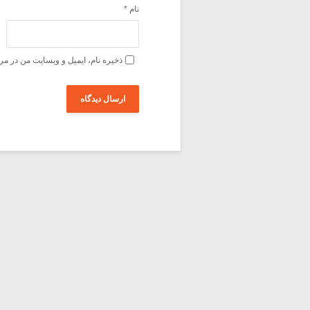
نام
*
ذخیره نام، ایمیل و وبسایت من در مر
صفحه نخست
نویسندگان گفتگوی هارمونیک
قوانین ما