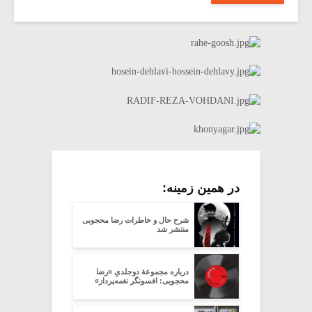
در همین زمینه:
شرح حال و خاطرات رضا محجوبی
منتشر شد
درباره مجموعۀ دوجلدیِ «رضا
محجوبی: افسونگر نغمه‌پرداز»