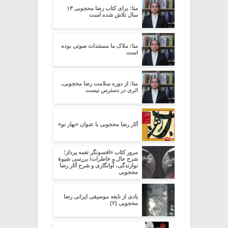
منا: برای کتاب رضا محجوبی ۱۳
سال تلاش شده است
منا: ملاک ما مستندات صوتی بوده
است
منا: از دوره سلامت رضا محجوبی،
اثری در دسترس نیست
آثار رضا محجوبی با عنوان «بهارِ نو»
مرور کتاب «افسونگر نغمه پرداز؛
شرح حال و خاطرات/ بررسی شیوۀ
نوازندگی، آوانگاری و شرح آثار رضا
محجوبی
یادی از نابغه موسیقی ایرانی رضا
محجوبی (۲)