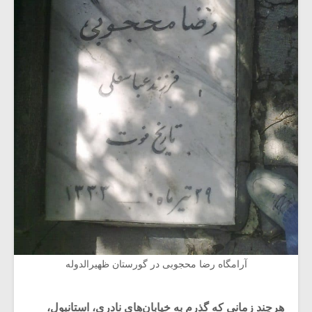
آرامگاه رضا محجوبی در گورستان ظهیرالدوله
هرچند زمانی که گذرم به خیابان‌های نادری، استانبول،