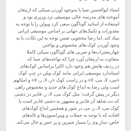
شیش و نیم»
موسیقی فی
برگزار می 
استاد ابوالحسن صبا با به‌وجود آوردن سبکی که ارمغان
آموخته های مدرسه عالی موسیقی نزد وزیری بود و
اگر نمی توانی
سکانسی به 
استفاده از اساتید گوناگون سعی کرد ویولن را با توجه به
مشهورترین باشی،
موسیقی فیلم 
بدنام ترین باش
مقدورات و تکنیک‌های جهانی بر اساس موسیقی ایرانی
بنیاد کند. اما رضا محجویی ضمن توجه به این نکات، با به
وجود آوردن کوک های مخصوص و نواختن
چهارمضراب‌ها و ضربی های گوناگون سیکی کاملا
متفاوت به ارمغان آورد چرا که نواخته‌های صبا که
در ردیف هایش هم وجود دارد اکثرا براساس کوک‌های
استاندارد موسیقی ایرانی مانند کوک ویلن در چپ کوک
«می، لا، می، لا» و در راست کوک «ر، لا، ر، لا» و امثالهم
است ولی رضا به ابداع کوک های جدید و مخصوص راهی
دیگر در پیش گرفت؛ مثل کوک می، لا، ر، فادیز در دشتی
که نت شاهد آن فادیز و مشهور به دشتی قادیز است یا
کوک می، لا، ر، می در شور و همچنین ابداع کوک‌های
افتاده که با توجه به جملات و ویبراسیون‌ها و ناله‌های
خاص، سازِ وی را بسیار شیرین و پر حس و حال می‌کند.