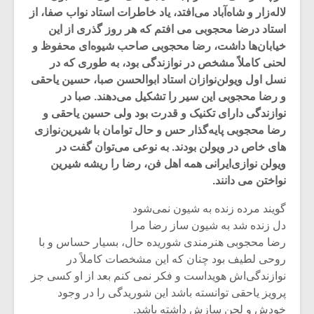
لاله‌زار و شاه‌آباد می‌افتد، یاد خاطرات استاد نواب صفا، از
استاد درضا محجوبی می افتم که هر روز گذری از این
خیابان‌ها داشت، رضا محجوبی صاحب شیوه‌ای محفوظ و
لحنی کاملاً مشخص در نوازندگی بود، به طوری که در
نسل اول ویولن‌نوازان استاد ابوالحسن صبا، حسین یاحقی
و رضا محجوبی این سیر را تشکیل می‌دهند. صبا در
نوازندگی دارای تکنیک و قدرت بود ولی حسین یاحقی و
رضا محجوبی پایه‌گذار حس و حال توامان با شیرین‌نوازی
های خاص در ویولن بودند. به نوعی می‌توان گفت در
ویولن نوازی‌ایرانی همه اهل فن، رضا را ریشه شیرین
نواختن می ‌دانند.
گویند مرده زنده به شیون نمی‌شود
میکلوش روژا
موریس ژار
دل زنده شد به شیون ساز رضا مرا
رضا محجوبی هنرمندی شوریده حال، بسیار حساس و با
روحی لطیف بود چنان که این مشخصات کاملاً در
نوازندگی‌اش هویداست و فکر نمی کنم بعد از او کسی جز
یادداشتی بر موسیقی
دوره آموزش
پرویز یاحقی توانسته باشد این شوریدگی را در وجود
متن فیلم «متری
موسیقی بر
خودش و لحن سازش داشته باشد.