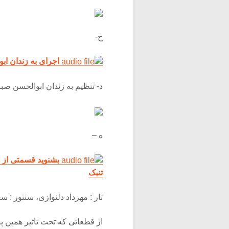
ج-
اجرای به زندان اب
د- تنظیم به زندان ابوالحسن صبا 
ه –
بشنوید قسمتی از ق
تنبک
تار : مهرداد دلنوازی، سنتور : س
از قطعاتی که تحت تاثیر همین 