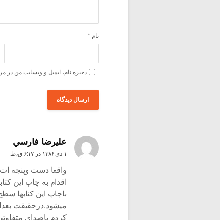
نام
*
ذخیره نام، ایمیل و وبسایت من در مر
عليرضا فارسي
۱ دی ۱۳۸۶ در ۶:۱۷ ق٫ظ
واقعا دست وپنجه ات د
اقدام به چاپ این کتا
باچاپ این کتابها سطح
میشود.درحقیقت بعدازا
کردم باصدای متفاوتی