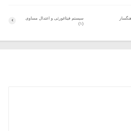
هنگساز
سیستم فیثاغورثی و اعتدال مساوی
(۱)