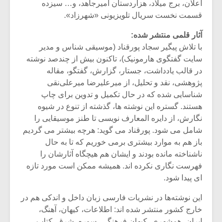
اعلان، برج میلاد، هزاردستان امیرجاهد، و… سیزده
قسمت نخست سریال تلویزیونی «شهرزاد».
آثار قلمی منتشر شده:
با تلاش پیگیر سجاد پورقناد (موسیقی شناس و مدیر
سایت گفتگوی هارمونیک)، تاکنون بیش از چندصد نوشته
در قالب یادداشت، جستار، گزارش، گفتگو، مقاله
پژوهشی، نقد و تحلیل، از میرعلیرضا میرعلی‌نقی
شناسایی شده که در حال تکمیل و تدوین برای چاپ
هستند. گستره این نوشته ها، گذشته از تنوع در شیوه
نگارش، از دایره المعارف نویسی تا طنز موسیقایی را
شامل می شود. پورقناد می گوید: هرچه بیشتر می گردیم
باز هم به موارد بیشتری برمی خوریم که تا به حال
ناشناخته مانده بودند و ایشان هم هیچگاه آثارشان را
فهرست نگاری نکرده اند. همیشه ممکن است مورد تازه
ای پیدا شود.
این نوشته‌ها در نشریات فارسی زبان داخل و اندکی هم در
خارج کشور منتشر شده اند: اطلاعات، کیهان، آهنگ،
ایران، همشهری، کیهان فرهنگی، سوره، شرق، کتاب