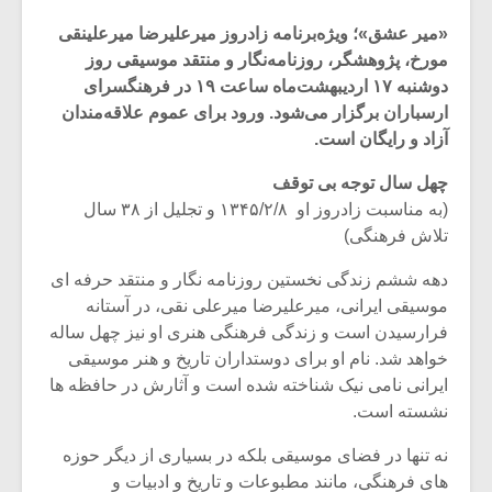
‌«میر عشق»؛ ویژه‌برنامه زادروز میرعلیرضا میرعلینقی
مورخ، پژوهشگر، روزنامه‌نگار و منتقد موسیقی روز
دوشنبه ۱۷ اردیبهشت‌ماه ساعت ۱۹ در فرهنگسرای
ارسباران برگزار می‌شود. ورود برای عموم علاقه‌مندان
آزاد و رایگان است.
چهل سال توجه بی توقف
(به مناسبت زادروز او ۱۳۴۵/۲/۸ و تجلیل از ۳۸ سال
تلاش فرهنگی)
دهه ششم زندگی نخستین روزنامه نگار و منتقد حرفه ای
موسیقی ایرانی، میرعلیرضا میرعلی نقی، در آستانه
فرارسیدن است و زندگی فرهنگی هنری او نیز چهل ساله
میکلوش روژا
موریس ژار
خواهد شد.‌ نام او برای دوستداران تاریخ و هنر موسیقی
ایرانی نامی نیک شناخته شده است و آثارش در حافظه ها
نشسته است.‌
یادداشتی بر موسیقی
دوره آموزش
نه تنها در فضای موسیقی بلکه در بسیاری از دیگر حوزه
متن فیلم «متری
موسیقی بر
های فرهنگی، مانند مطبوعات و تاریخ و ادبیات و