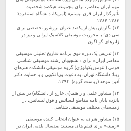
مهم ایران معاصر، برای مجموعه «یکصد شخصیت
تأثیرگذار ایران قرن بیستم» (آمریکا، دانشگاه استنفرد):
۱۳۸۳-۱۳۸۴.
۱۲) نگارش بیش از یکصد عنوان بروشور تخصصی برای
سی دی؛ با محوریت موسیقی کلاسیک ایرانی و نیز در
ژانرهای گوناگون.
۱۳) تدریس یک دوره فوق برنامه «تاریخ تحلیلی موسیقی
معاصر ایران» برای دانشجویان رشته موسیقی شناسی
قومی (اتنوموزیکولوژی) گروه موسیقی دانشکده هنرهای
زیبا؛ دانشگاه تهران، به دعوت پویا نکویی و با حمایت دکتر
آذین موحد (ریاست گروه): ۱۳۹۴.
۱۴) مشاور علمی و راهنما(ی خارج از دانشگاه) در بیش از
پانزده پایان نامه مقاطع لیسانس و فوق لیسانس، در
زمینه‌های مختلف موسیقی شناسی.
۱۵) مشاور هنری، به عنوان انتخاب کننده موسیقی
«زمینه» برای فیلم های مستند: صدسال بلدیه، ایران در