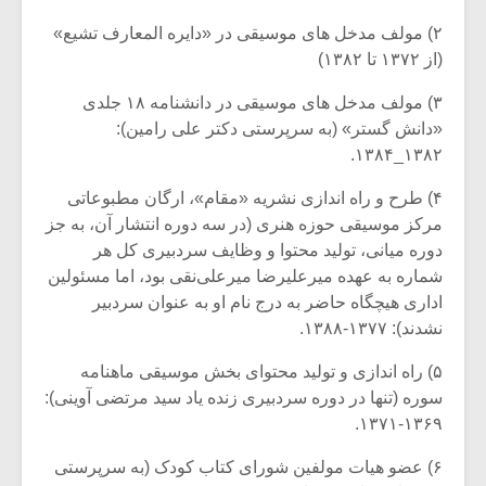
۲) مولف مدخل های موسیقی در «دایره المعارف تشیع»
(از ۱۳۷۲ تا ۱۳۸۲)
۳) مولف مدخل های موسیقی در دانشنامه ۱۸ جلدی
«دانش گستر» (به سرپرستی دکتر علی رامین):
۱۳۸۲_۱۳۸۴.
۴) طرح و راه اندازی نشریه «مقام»، ارگان مطبوعاتی
مرکز موسیقی حوزه هنری (در سه دوره انتشار آن، به جز
دوره میانی، تولید محتوا و وظایف سردبیری کل هر
شماره به عهده میرعلیرضا میرعلی‌نقی بود، اما مسئولین
اداری هیچگاه حاضر به درج نام او به عنوان سردبیر
نشدند): ۱۳۷۷-۱۳۸۸.
۵) راه اندازی و تولید محتوای بخش موسیقی ماهنامه
سوره (تنها در دوره سردبیری زنده یاد سید مرتضی آوینی):
۱۳۶۹-۱۳۷۱.
۶) عضو هیات مولفین شورای کتاب کودک (به سرپرستی