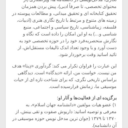
محتوای تخصصی، تا صرفاً ادبی)، پیش بردن همزمان
تحقیق کتابخانه ای و تحقیق میدانی، و مطالعات پیوسته در
زمینه های متنوع و مرتبط با تاریخ نگاری هنری (ادبیات،
فلسفه، زیباشناسی، تاریخ سیاسی و اجتماعی، منبع
شناسی و…) به او این امکان را داده است که نگاه و
نگارش منحصر‌به‌فرد خود را در حوزه تخصصی خود به
دست آورد و با وجود تعداد اندک تالیفات مستقل‌اش، از
تائید اساتید وقت برخوردار شود.
این عبارت را فراوان تکرار می کند: گردآوری «دِیتا» هدف
من نیست. خواست من، ارائه «دیدگاه» است. دیدگاهی
براساس تاریخی نگری، که برای شناخت تازه ای از حیات
موسیقی ما، زمانش فرارسیده است.
برگزیده ای از فعالیت‌ها و آثار او:
۱) عضو هیات مولفین «دانشنامه جهان اسلام»، به
معرفی و توصیه اساتید: داریوش صفوت و تقی بینش، از
۱۳۷۰ تا ۱۳۷۹ (جوان ترین مدخل نویس حوزه موسیقی در
آن دانشنامه).