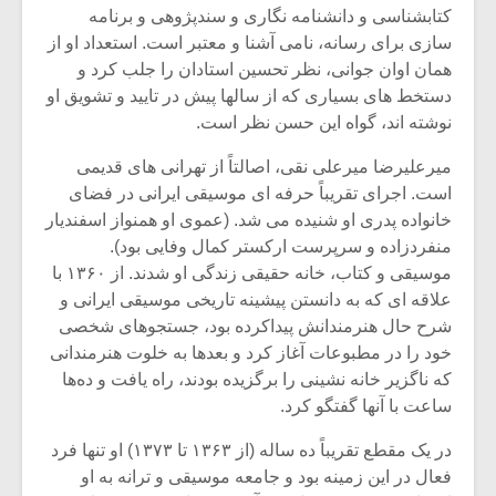
شیش و نیم»
موسیقی فی
کتابشناسی و دانشنامه نگاری و سندپژوهی و برنامه
برگزار می 
سازی برای رسانه، نامی آشنا و معتبر است. استعداد او از
اگر نمی توانی
سکانسی به 
همان اوان جوانی، نظر تحسین استادان را جلب کرد و
مشهورترین باشی،
موسیقی فیلم 
دستخط های بسیاری که از سالها پیش در تایید و تشویق او
بدنام ترین باش
نوشته اند، گواه این‌ حسن نظر است.
میرعلیرضا میرعلی نقی، اصالتاً از تهرانی های قدیمی
است.‌ اجرای تقریباً حرفه ای موسیقی ایرانی در فضای
خانواده پدری او شنیده می شد. (عموی او همنواز اسفندیار
منفردزاده و سرپرست ارکستر کمال وفایی بود).
موسیقی و کتاب، خانه حقیقی زندگی او شدند. از ۱۳۶۰ با
علاقه ای که به دانستن پیشینه تاریخی موسیقی ایرانی و
شرح حال هنرمندانش پیداکرده بود، جستجوهای شخصی
خود را در مطبوعات آغاز کرد و بعدها به خلوت هنرمندانی
که ناگزیر خانه نشینی را برگزیده بودند، راه یافت و ده‌ها
ساعت با آنها گفتگو کرد.
در یک مقطع تقریباً ده ساله (از ۱۳۶۳ تا ۱۳۷۳) او تنها فرد
فعال در این زمینه بود و جامعه موسیقی و ترانه به او