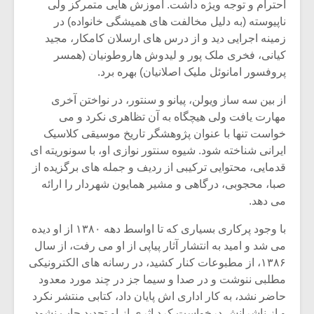
احترام و توجه ویژه داشت. آموزش هایی متمرکز ولی
ناپیوسته (به دلیل مخالفت های همیشگی خانواده) در
زمینه اجرایی دید و از درس های ارسلان کامکار، مجید
کیانی، فخری ملک پور و لیدوش هاروطونیان (همسر
پروفسور امانوئل ملیک اصلانیان) بهره برد.
از بین سه ساز ویولن، پیانو و سنتور، در نواختن آخری
مهارت یافت ولی هیچگاه به آن تظاهری نکرد و می
خواست تنها با عنوان پژوهشگر تاریخ موسیقی کلاسیک
ایرانی شناخته شود. شیوه سنتور نوازی او، با سونوریته ای
قدمایی، محتوایی ترکیبی از ردیف و جمله های برگزیده از
صبا، محجوبی، درگاهی و مشیر همایون شهردار را ارائه
می دهد.
با وجود پرکاری بسیاری که تا اواسط دهه ۱۳۸۰ از او دیده
می شد و امید به انتشار آثار پیاپی از او می رفت، از سال
۱۳۸۶، از مطبوعات کنار کشید، در رسانه های الکترونیکی
مطلبی ننوشت و در صدا و سیما جز در چند مورد معدود
حاضر نشد، به کار اداری اش پایان داد، کتابی منتشر نکرد
و از ناشرانش درخواست کرد اثری از او تجدید چاپ نشود.