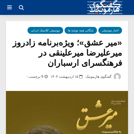
اخبار موسیقی
بایگانی همه نوشته ها
موسیقی کلاسیک ایرانی
‌«میر عشق»؛ ویژه‌برنامه زادروز
میرعلیرضا میرعلینقی در
فرهنگسرای ارسباران
گفتگوی هارمونیک
۱۵ اردیبهشت ۱۴۰۳
9 برچسب -