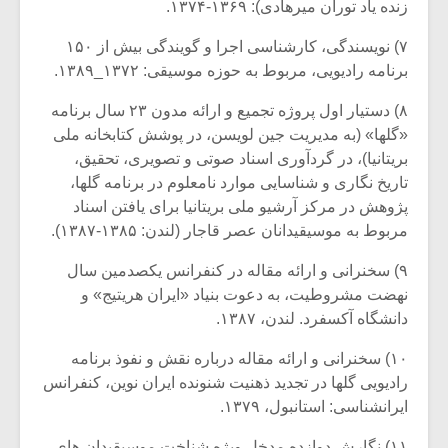
زنده یاد توران میرهادی): ۱۳۶۹-۱۳۷۴.
۷) نویسندگی، کارشناسی اجرا و گویندگی بیش از ۱۵۰
برنامه رادیویی، مربوط به حوزه موسیقی: ۱۳۷۲_۱۳۸۹.
۸) دستیار اول پروژه تجمیع و ارائه مدون ۲۳ سال برنامه
«گلها» (به مدیریت جین لویسن، در پوشش کتابخانه ملی
بریتانیا)، در گردآوری اسناد صوتی و تصویری، تحقیق،
تاریخ نگاری و شناسایی موارد نامعلوم در برنامه گلها،
پژوهش در مرکز آرشیو ملی بریتانیا برای یافتن اسناد
مربوط به موسیقیدانان عصر قاجار (لندن: ۱۳۸۵-۱۳۸۷).
۹) سخنرانی و ارائه مقاله در کنفرانس یکصدمین سال
نهضت مشروطیت، به دعوت بنیاد «ایران هریتیج» و
دانشگاه آکسفرد. لندن، ۱۳۸۷.
۱۰) سخنرانی و ارائه مقاله درباره نقش و نفوذ برنامه
رادیویی گلها در تجدید ذهنیت شنونده ایران نوین، کنفرانس
ایرانشناسی: استانبول، ۱۳۷۹.
۱۱) نگارش دوازده مدخل ویژه شناخت موسیقیدان های