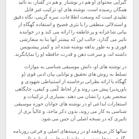
گیرایی محتوای او هم در نوشتار و هم در گفتار، به تائید
همگان رسیده است. نوشته های او، ترکیب غیر قابل
تقلیدی است که وسعت اطلاعات، سره گزینی، نگاه دقیق
و استدلالی منطقی را با نثری فصیح و استفاده گهگاه از
بیانی شاعرانه و پرعاطفه را ارائه می کند و در خواننده
تاثیر می گذارد. جالب این که بیشتر آنها بنا به سفارشی
فوری و به طور بداهه نوشته شده اند و کمتر پیشنویس
داشته اند، و سرعت ذهن و قدرت حافظه او را نمایانگرند.
در نوشته های او، دانش موسیقی شناسی به موازات
تسلط به روش های تحقیق و توانایی بیان ادبی قوی (و
گهگاه با ارائه نظراتی برخاسته از استنباطی شهودی و
باورپذیر) پیش می روند و از لحاظ کّمی و کیفی، جایگاهی
منحصر بفرد را نشان می دهند. بسیاری از ترکیبات و
استعارات ابداعی او در نوشته های جوانان حوزه موسیقی
شناسی به کار می روند، بدون ذکر ماخذ، و غالباً بری از
تاثیری که در نسخه اصلی آن حس می شود.
سالها کار بی‌وقفه او در زمینه‌های اصلی و فرعی روزنامه
نگاری، مدخل‌نویسی در دانشنامه ها، ویراستاری (از