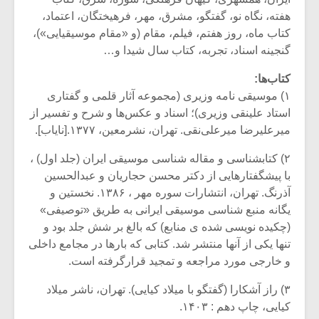
هفته، نگاه نو، گفتگو، مشرق، مهر، فرهیختگان، اعتماد،
کتاب ماه، روز هفتم، فیلم، مقام (و «مقام موسیقیایی»)،
گنجینه اسناد، تجربه، کتاب سال شیدا و…
کتاب‌ها:
۱) موسیقی نامه وزیری (مجموعه آثار قلمی و گفتاری
استاد علینقی وزیری)؛ اسناد و عکس‌ها و شرح و تفسیر از
میرعلیرضا میرعلی‌نقی. تهران، نشرمعین، ۱۳۷۷.[نایاب].
۲) کتابشناسی و مقاله شناسی موسیقی ایران (جلد اول) ،
با پیشگفتارهایی از دکتر محسن حجاریان و عبدالحسین
آذرنگ. تهران، انتشارات سوره مهر ، ۱۳۸۶. نخستین و
یگانه منبع شناسی موسیقی ایرانی به طریق «توصیفی»
(چکیده نویسی شده ی منابع) که بالغ بر شش جلد بود و
تنها یکی از آنها منتشر شد. کتابی که بارها در مجامع داخلی
و خارجی مورد مراجعه و تمجید قرارگرفته است.
۳) راز آشکارا (گفتگو با میلاد کیایی). تهران، ناشر میلاد
کیایی، چاپ دهم : ۱۴۰۳.