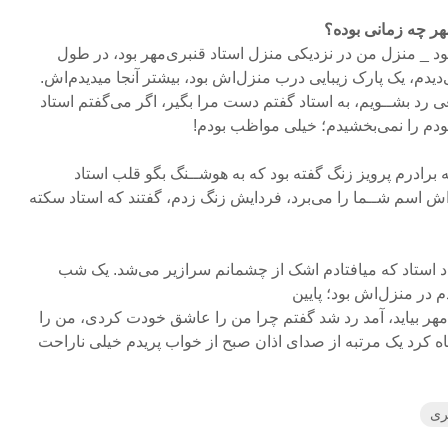
مهر چه زمانی بوده؟
ن دیدار من ســال ۱۳۹۹ بــود _ منزل من در نزدیکی منزل استاد قنبری‌مهر بود، در طول
‌دیدم، یک پارک زیبایی درب منزل‌اش بود، بیشتر آنجا میدیدم‌اش.
ی رد بشــویم، به استاد گفتم دست مرا بگیر، اگر می‌گفتم استاد
دم را نمی‌بخشیدم؛ خیلی مواظب بودم!
 برادرم پرویز زنگ گفته بود که به هوشــنگ بگو قلب استاد
ش اسم شــما را می‌برد، فردایش زنگ زدم، گفتند که استاد سکته
اد استاد که میافتادم اشک از چشمانم سرازیر می‌شد. یک شب
 در منزل‌اش بود؛ پایین
‌مهر بیاید، آمد رد شد گفتم چرا من را عاشق خودت کردی، من را
اه کرد یک مرتبه از صدای اذان صبح از خواب پریدم خیلی ناراحت
ری