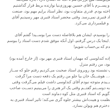
 پســرم با آقای حسین بهروزی‌نیا نوازنده بربط قرار گذاشتیم
ته بودم. قدری متفاوت بود، نظر استاد برایم مهم بود، صنعت
 قنبری نمی‌رسد. وقتی محضر استاد قنبری مهر رسیدیم آقای
و فیلمبرداری می‌کرد.
ا بوسیدم، ایشان هم بلافاصله دست مرا بوســید! گفتم آقای
من اینجا یک درس گرفتم، اول آنکه موفق شدم دست استاد را ببوسم
دم که بی‌حساب شویم!
ده کندلوسی که مهمان استاد فنبری مهر بود، (از خارج آمده بود)
ود، من رفتم منزل
نشسته بود روبروی استاد صحبت می‌کردیم رفتم جلو که ســاز
فت… هوشــنگ خان بیا جلو من رفتم یک دفعه دست مرا گرفت
ســیدم متوجه نبودم آقای کندلوسی داشت فیلم می‌گرفت وقتی
 به دوســتم گفتــم وقتی یک اثر هنری را می‌بینیم دســت صاحب
می‌گویم که استاد قنبری مثل کوه دماوند است
مت و هیبت‌اش بیشتر جلوه گری می‌کند؛ تاثیر استاد قنبری به
دخترم هم ویولن بسازد.