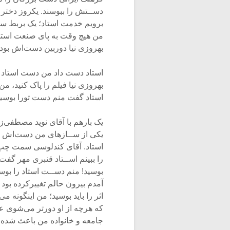
دســتش را ببوسند. یکروز دختر و
برویم خدمت استاد؛ یک بربط ساخ
من هیچ وقت به پای صنعت استاد
بهروزی نیا دوربین دست‌اش بود 
استاد دست داد من دست استاد ر
بهروزی نیا فیلم را پاک کنید، 
استاد گفت منم دست تورا بوسی
یک بارهم با آقای نوید مصطفی‌زا
یکی از ســازهای من دست‌اش ب
استاد. آقای کندلوسی سمت چپ 
را ببینم اســتاد قنبری مهر گ
بوسید! منم دســت استاد را بو
آمدم بیرون حالم تغییرکرده بود
اثر را باید بوسید؛ من اینگونه 
که هرچه از او دورتر می‌شوی عظ
جامعه و خانواده من باعث شده 