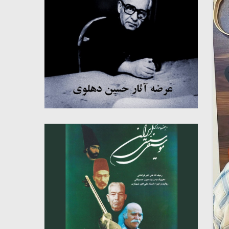
میکلوش روژا
موریس ژار