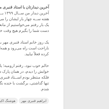
آخرین دیدارتان با استاد قنبری 
آخری
هفته ســه چهار بار ایشان را می
یک بار رفتم می‌خواستیم از مانع
دست شما را بگیرم هیچ وقت خو
یک روز خانم استاد قنبری مهر به
ناراحت است راه می‌رود و همه‌ا
کرده فعلاً نیایید.
حالم خوب نبود، رفتم ارومیه؛ ی
خوابش را دیدم، در همان پارک دم
فلکه منتظر بودم اســتاد قنبری
تنها گذاشتی، برگشت با خنده نگ
شدم.
ابراهیم قنبری مهر
هوشنگ اکب