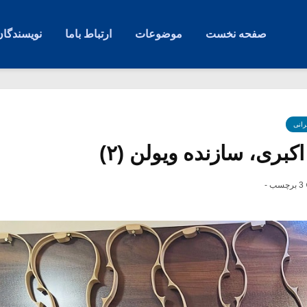
صفحه نخست
موضوعات
ارتباط باما
نویسندگان
رانی
کبری، سازنده ویولن (۲)
3 برچسب -