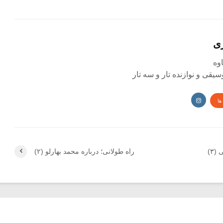
ی
یقی و نوازنده تار و سه تار
ها
۳)
راه طولانی؛ درباره محمد بهارلو (۲)