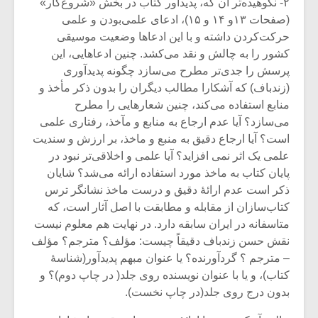
شیش و نیم»
موسیقی فی
۲- نکوهیده‌تر آن که، پدیدآور کتاب در بخش «شروع‌کار»
برگزار می 
(صفحات ۱۳و ۱۴ و ۱۵)، ادعای علمی‌بودن و علمی
حرکت‌کردن داشته و با این ادعاها وضعیت موسیقی
اگر نمی توانی
سکانسی به 
کشور را به چالش و نقد می‌کشد. چنین ادعاهایی، این
مشهورترین باشی،
موسیقی فیلم 
پرسش را جدی‌تر مطرح می‌سازد چگونه پدیدآوری
بدنام ترین باش
(زندباف) که آشکارا مطالب دیگران را بدون ذکر مأخذ و
منابع استفاده می‌کند، چنین شعارهایی را مطرح
می‌سازد؟ آیا عدم ارجاع به منابع و مآخذ، رفتاری علمی
است؟ آیا ارجاع دقیق به منبع و ماخذ، بر ارزش و سندیت
علمی یک اثر نمی افزاید؟ آیا علمی و اخلاقی‌تر نبود در
پایان کتاب به ماخذ مورد استفاده ارائه می‌شد؟ شایان
ذکر است عدم ارائۀ دقیق و درست ماخذ نشانگر ترس
کتاب‌سازان از مقابله و مطابقت با اصل آثار است، که
متاسفانه در ایران سابقه دارد. در نهایت هم معلوم نیست
نقش حسن زندباف دقیقاً چیست: مؤلف؟ مترجم؟ مؤلف
– مترجم ؟ گردآورنده؟ یا عنوان مبهم پدیدآور(شناسۀ
کتاب)، و یا با عنوان نویسنده روی جلد( در چاپ دوم)؟ و
بدون درج روی جلد(در چاپ نخست).