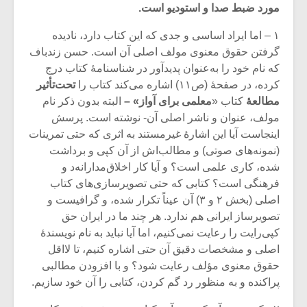
مورد ضبط صدا و استودیو است.
۱ – اما ایراد اساسی و جدی که این کتاب دارد، نادیده
گرفتن حقوق معنوی مولف اصلی آن است. حسن زندباف
که نام خود را به‌عنوان پدیدآور در شناسنامۀ کتاب درج
کرده، در صفحۀ (ص۱۱) اشاره می‌کند کتاب را
تحت
تأثیر
مطالعۀ
کتاب «
معلمی برای آواز
» –
البته بدون ذکر نام
مولف، عنوان و ناشر اصلی آن- نوشته است. پرسش
اینجاست آیا این اشارۀ غیرمستند به اثری که حتی تمرینات
(نمونه‌های صوتی) و مطالب‌اش از آن کپی و برداشت
شده، کاری علمی است؟ و آیا کار اخلاق‌مدارانه‌د و
فرهنگی است؟ کتابی که حتی تصویرسازی‌های کتاب
اصلی (بخش ۲ و ۳) آن عیناً تکرار شده، و گرافیست و
میکلوش روژا
موریس ژار
تصویرساز ایرانی هم ندارد. هر چند ما در ایران حق
کپی‌رایت را رعایت نمی‌کنیم، اما آیا نباید به نام نویسندۀ
اصلی و مشخصات دقیق آن حتی اشاره کنیم،‌ تا لااقل
حقوق معنوی مؤلف رعایت شود؟ و با افزودن مطالبی
یادداشتی بر موسیقی
دوره آموزش
پراکنده و به منظور رد گم کردن، کتابی را آن خود سازیم.
متن فیلم «متری
موسیقی بر