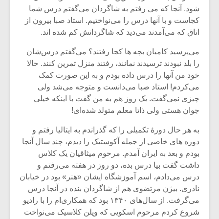
شیش و نیم»
موسیقی فی
شود. آنجا که می رفتم به شاگردان می‌گفتم درس شما
برگزار می 
کجاست و با آنها درس را می‌نواختیم. استاد صبا بیرون از
اگر نمی توانی
سکانسی به 
اتاق که می‌آمدند می‌دید که شاگردانش کم شده اند.
مشهورترین باشی،
موسیقی فیلم 
بدنام ترین باش
می‌پرسید کامیان بچه ها کجا رفتند؟ می‌گفتم درس‌شان
را بلد نبودند ترسیدند نمانند، رفتند منزل تمرین کنند. حالا
خود من آنها را درس داده بودم و به این صورت کمک
می‌کردم! استاد صبا می‌دانست و متوجه می‌شد ولی
چیزی نمی‌گفت. یک روز هم به من گفت با اینکه خیلی
جوان هستی ولی ذاتا معلم متولد شده‌ای!
به هر حال دورۀ تکمیلی را که گذراندم به ایتالیا رفتم و
دوره های خاصی از جمله آکوستیک را دیدم، چند سال آنجا
بودم و بعد به ایران آمدم. مرحوم میثاقیان یک کلاس
داشت گفت بیا درس بده، دو روز در هفته می‌رفتم و
درس می‌دادم، اسم آموزشگاه ایشان «هنر» بود در خیابان
نادری. بیژن مرتضوی هم از شاگردان بنده در آنجا درس
می‌گرفت. از سال‌های ۱۳۴۰ بود که همکاری‌ام را با رادیو
شروع کردم مرحوم اسکویی که ویلن کلاسیک می‌نواخت