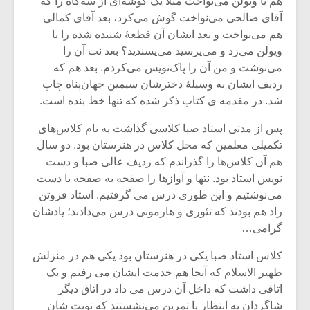
هم با ویولن می‌نواخت مثلاً یک گوشه‌ای از سه‌گاه را که
آقای صالحی می‌نواخت گوش می‌کرد، بعد آقای کمالی
هم می‌نواخت و بعد ایشان آن قطعۀ شنیده شده را با
ویولن می‌زد و می‌پرسید می‌پسندید؟ بعد نت آن را
می‌نوشت و من آن را پاک‌نویس می‌کردم. بعد هم که
ردیف ایشان به وسیلۀ دخترشان سیمین جهان‌پناه چاپ
شد. در مقدمه ی کتاب ذکر شده که تنها خط بنده است.
پس از مدتی استاد صبا کلاسی گذاشت به نام کلاس‌های
تکمیلی معلمین که محل کلاس در هنرستان بود. دو سال
هم آن کلاس‌ها را گذراندم که ردیف عالی صبا و دست
نویس استاد بود. نتها و آوازها را صفحه به صفحه با دست
می‌نوشتیم و این طوری درس می گرفتیم. استاد فروتن
راد هم بودند که تئوری و هارمونی درس می‌دادند؛ یادشان
میکلوش روژا
موریس ژار
گرامی…
کلاس استاد صبا یکی در هنرستان بود یکی هم در منزلش
ظهیر الاسلام که آنجا هم خدمت ایشان می رفتم و یک
یادداشتی بر موسیقی
دوره آموزش
اتاقی داشت که داخل آن درس می داد در اتاق دیگر
متن فیلم «متری
موسیقی بر
شاگردان به انتظار یا تمرین می‌نشستند که نوبت شان