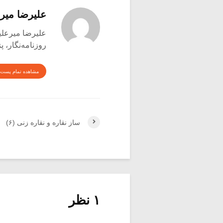
علیرضا میر
علیرضا میرعلینقی متول
روزنامه‌نگار،
مشاهده تمام پست 
ساز نقاره و نقاره زنی (۶)
۱ نظر