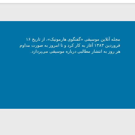
مجله آنلاین موسیقی «گفتگوی هارمونیک»، از تاریخ ۱۶
فروردین ۱۳۸۳ آغاز به کار کرد و تا امروز به صورت مداوم
هر روز به انتشار مطالبی درباره موسیقی می‌پردازد.
وی هارمونیک با ذکر نام و آدرس سایت مجاز است -
5 Harmony Talk, All rights reserved.