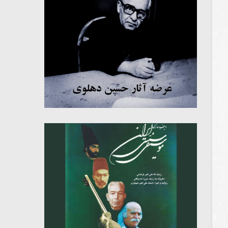
میکلوش روژا
موریس ژار