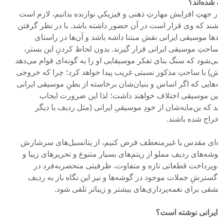
 شده‌اند؟
ر جهتِ افزایش مهارتِ ذهنی و فیزیکیِ نوازنده بدانیم، لازم است
اشند که وی قرار است در آن حضور داشته باشد. با در نظر گرفتن
ودها موسیقی ایرانی نقش مبتنا داشه باشد و آن‌ها در راستای
 ساحتِ موسیقی ایرانی قرار گیرند. بدون لحاظ کردنِ این بستر،
‌شود که سنگ بنای تفکر موسیقایی او را به گونه‌ای قوام می‌دهد
ش) با ساحتِ مذکور نسبتی غریب پیدا خواهد کرد؛ چرا که خروجی‌
ه‌هایی که اگر اساس و بنیان‌شان برخاسته از بطنِ موسیقی ایرانی
 این موسیقی اختلاف خواهند داشت؛ لذا این ضرورت ایجاب
که بن‌مایه‌شان از خودِ موسیقیِ ایرانی (مثل ردیف یا دیگر
راج شده باشند.
ده‌ای مقدس یا غیرمنعطف فرض کنیم، از پتانسیل‌های سرشارش
گوشه‌های ردیف مملو از ریتم‌های بسیار متنوع و تحریرهای زیبا و
وپرداخت قطعاتی تازه و متفاوت، ظرفیتی منحصر‌به‌فرد در
گسترشِ جملات موجود در گوشه‌ها و نیز این نگاه باز به ردیف
مشقی برای نغمه‌پردازی‌های بیشتر و زیباتر تلقی شود.
 ایرانی نوشته است؟