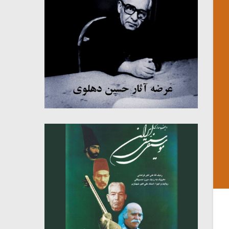
میکلوش روژا
موریس ژار