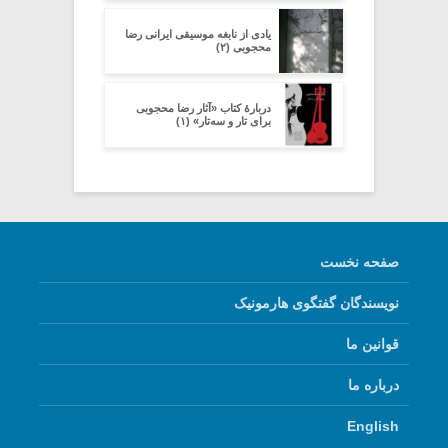
یادی از نابغه موسیقی ایرانی رضا
محجوبی (۲)
دربارۀ کتاب «آثار رضا محجوبی
برای تار و سه‌تار» (۱)
صفحه نخست
نویسندگان گفتگوی هارمونیک
قوانین ما
درباره ما
English