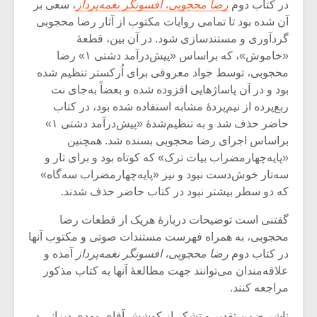
شیش و نیم»
موسیقی فی
در کتاب دوم
رضا محجوبی،‌ افسونگر نغمه‌پرداز
، سعی بر
برگزار می 
آن شده بود تا تمامی روایات مکتوب از آثار رضا محجوبی
گردآوری و مستندسازی شود. در آن بین، قطعۀ
اگر نمی توانی
سکانسی به 
«خاموش»، که براساس «پیش‌درآمد دشتی ۱» رضا
مشهورترین باشی،
موسیقی فیلم 
بدنام ترین باش
محجوبی، توسط جواد معروفی برای اُرکستر تنظیم شده
بود و در آن پاساژهایی افزوده شده و بعضاً به‌جای نت‌
ربع‌پرده از نیم‌پردۀ مشابه استفاده شده بود، در کتاب
حاضر حذف شد و به تنظیم‌شدۀ «پیش‌درآمد دشتی ۱»
براساس اجرای رضا محجوبی بسنده شد. همچنین
«پایه‌چهارمضراب بیات ترک» که کوتاه بود و برای تار و
سه‌تار خوش‌دست نبود و نیز «پایه‌چهارمضراب سه‌گاه»
که دو سطر بیشتر نبود در کتاب حاضر حذف شدند.
گفتنی است توضیحات دربارۀ هریک از قطعات رضا
محجوبی، به همراه فهرست مستندات صوتی و مکتوب آنها
در کتاب دوم
رضا محجوبی، افسونگر نغمه‌پرداز
آمده و
علاقه‌مندان می‌توانند جهت مطالعۀ آنها به کتاب مذکور
مراجعه کنند.
ناشر ضمن تقدیر و تشکر از کوشش آقای مهدی دیزانی در