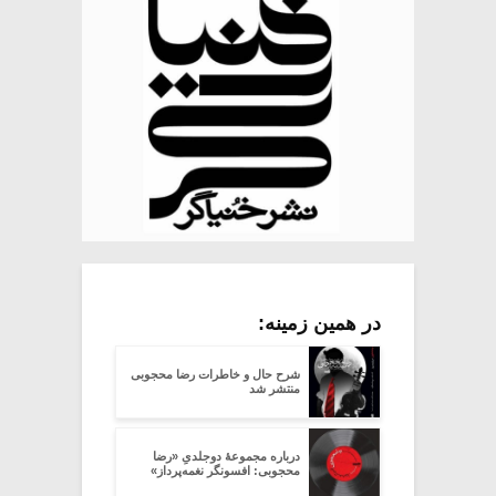
در همین زمینه:
شرح حال و خاطرات رضا محجوبی
منتشر شد
درباره مجموعۀ دوجلدیِ «رضا
محجوبی: افسونگر نغمه‌پرداز»