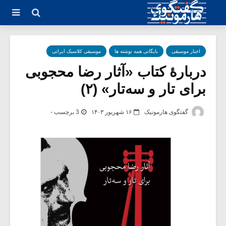
اخبار موسیقی
بایگانی همه نوشته ها
موسیقی کلاسیک ایرانی
دربارۀ کتاب «آثار رضا محجوبی
برای تار و سه‌تار» (۲)
گفتگوی هارمونیک
۱۶ شهریور ۱۴۰۳
3 برچسب -