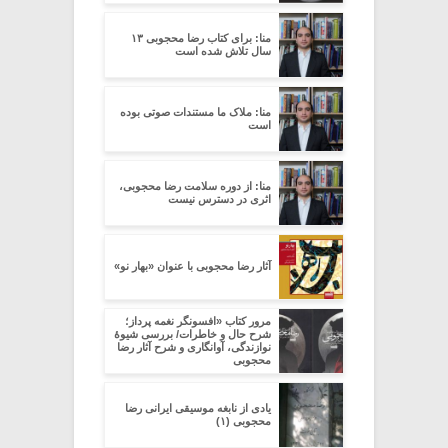
منا: برای کتاب رضا محجوبی ۱۳
سال تلاش شده است
منا: ملاک ما مستندات صوتی بوده
است
منا: از دوره سلامت رضا محجوبی،
اثری در دسترس نیست
آثار رضا محجوبی با عنوان «بهارِ نو»
مرور کتاب «افسونگر نغمه پرداز؛
شرح حال و خاطرات/ بررسی شیوۀ
نوازندگی، آوانگاری و شرح آثار رضا
محجوبی
یادی از نابغه موسیقی ایرانی رضا
محجوبی (۱)