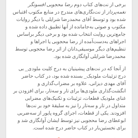
برخی از نت‌های کتاب دوم
رضا محجوبی افسونگر
نغمه‌پرداز
از نت‌نگاری‌‌های مندرج در منابع مکتوب اقتباس
شده بود و توسط آقای محمدرضا شرایلی با دیگر روایات
مکتوب و صوتی به‌جامانده از آنها تطبیق داده شده و
جامع‌ترین روایت انتخاب شده بود و برخی دیگر براساس
اجراهای به‌دست‌آمده از رضا محجوبی یا اجراها و
تنظیم‌های دیگر موسیقی‌دانان از اثر رضا محجوبی ‌توسط
محمدرضا شرایلی آوانگاری شده بود.
از آنجا که در نت‌های پیشینیان به درج کلیت ملودی_ بی
درج تزئینات ملودیک_ بسنده شده بود، در کتاب حاضر
آقای مهدی دیزانی، علاوه بر مضراب‌گذاری و
انگشت‌گذاری ملودی‌ها برای تار و سه‌تار، برای افزودن بر
میکلوش روژا
موریس ژار
غنای ملودیک قطعات، تزئینات و تکنیک‌های مضرابی
متداول در تار و سه‌تار را نیز به سلیقۀ خود بر نت‌ها
افزودند. یکی از قطعات، اجرای گروه‌ پایور از سه‌ضربی
ابوعطای رضا محجوبی نیز توسط ایشان آوانگاری شد و
یادداشتی بر موسیقی
دوره آموزش
برای نخستین‌بار در کتاب حاضر درج شده است.
متن فیلم «متری
موسیقی بر