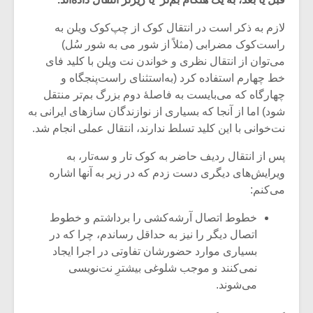
لازم به ذکر است در انتقال کوک از چپ‌کوک ویلن به
راست‌کوک مضرابی (مثلاً از شور می به شور سُل)
می‌توان از انتقال نظری و خواندن نت ویلن با کلید فای
خط چهارم استفاده کرد (به‌استثنای راست‌پنجگاه و
چهارگاه که می‌بایست به فاصلۀ دوم بزرگ بم‌تر منتقل
شود) اما از آنجا که بسیاری از نوازندگان سازهای ایرانی به
نت‌خوانی با این کلید تسلط ندارند، انتقال عملی انجام شد.
پس از انتقال ردیف حاضر به کوک تار و سه‌تار، به
ویرایش‌های دیگری دست زدم که در زیر به آنها اشاره
می‌کنم:
میکلوش روژا
موریس ژار
خطوط اتصال آرشه‌کشی را برداشتم و خطوط
اتصال دیگر را نیز به حداقل رساندم، چرا که در
بسیاری موارد حضورشان تفاوتی در اجرا ایجاد
نمی‌کنند و موجب شلوغی بیشترِ نت‌نویسی
می‌شوند.
یادداشتی بر موسیقی
دوره آموزش
متن فیلم «متری
موسیقی بر