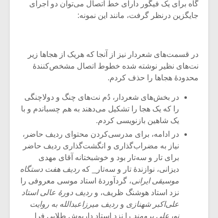
شیش و نیم»
موسیقی فی
گاه برای یک فیگور دارای خط اتصال می‌توان دو اجرای
برگزار می 
جایگزین درنظر گرفت، مانند این نمونه:
اگر نمی توانی
سکانسی به 
مشهورترین باشی،
موسیقی فیلم 
بدنام ترین باش
در قسمت‌های شعردار نیز از آنجا که هریک از هجاها زیر
نت‌های نظیر نوشته شده خطوط اتصال مشخص‌کنندۀ
محدودۀ هجاها را حذف کردم.
در بخش‌های شعردار، دُم نت‌های چنگ و دولاچنگی
را که یک هجا را تشکیل می‌دهند به هم چسباندم و با
یک شاهین بازنویسی کردم.
در ادامه، برای مدرسی‌کردن محتوای ردیف حاضر،
نیاز به مضراب‌گذاری و انگشت‌گذاری ردیف حاضر
برای تار و سه‌تار بود و خوشبختانه آقای مهدی
دیزانی، نوازندۀ تار و سه‌تار_ که
ردیف‌ هفت دستگاه
موسیقی ایرانی
، گردآوردۀ استاد موسی معروفی را
نزد استاد هوشنگ ظریف، و
ردیف دورۀ عالی استاد
علی‌اکبر شهنازی
و
ردیف میرزاعبدالله به روایت
نورعلی برومند
را نزد استاد داریوش طلایی فرا