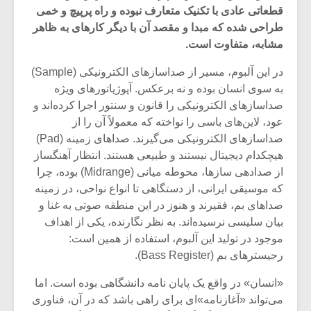
قطعاتی عادی با تکنیک متعارف نبوده و راه پرپیچ و خمی
طراحی شده که مبدا و مقصد آن با دیگر کارهای به ظاهر
مشابه، متفاوت است.
در این آلبوم، مسیر از صداسازهای الکترونیکی (Sample)
به سوی انسان بوده و نه برعکس. آپوژیاتورهای ویژه
صداسازهای الکترونیکی را قانون و سنتور اجرا کرده‌اند و
عود، لاین‌های باسی را نواخته که معمولاً آن را از
صداسازهای الکترونیکی می‌گیرند. صداهای زمینه (Pad)
هیچکدام دیجیتال نیستند و طبیعی هستند. انتظار آهنگساز
از صدادهی سازها، محوطه میانی (Midrange) بوده، چرا
که موسیقی ایرانی، از دستگاهی تا انواع نواحی، در زمینه
صداهای بم، فقیرند و هنوز در این منطقه صوتی به غنا و
میکلوش روژا
موریس ژار
بیان سلیسی نرسیده‌اند. به نظر نگارنده، یکی از اهداف
موجود در تولید این آلبوم، استفاده از همین است:
رجیسترهای بم (Bass Register).
«انسان» در واقع یک پایان نامه دانشگاهی بوده است. اما
یادداشتی بر موسیقی
دوره آموزش
متن فیلم «متری
موسیقی بر
می‌تواند «آغازنامه»ای برای راهی باشد که در آن، فناوری