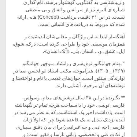
شیش و نیم»
موسیقی فی
و زیباشناسی به گفتگویی گوشنواز برسند. نام گذاری
برگزار می 
شیارهای آلبوم نیز از سر تفنن و اتفاق و بی منطقی
نیست. در این ۳۱ دقیقه، برداشت (Concept) هایی ارائه
اگر نمی توانی
سکانسی به 
شده که مربوط به دریافت‌های انسانی است.
مشهورترین باشی،
موسیقی فیلم 
بدنام ترین باش
آهنگساز ابتدا به این واژگان و معانی‌شان اندیشیده و
همزمان موسیقی خود را طراحی کرده است: درک، شوق،
ایل، عشق، و… انسان. بلی، «آنک انسان».
* بهنام جهانبگلو، نوه پسری روانشاد منوچهر جهانبگلو
(۱۳۶۹_ ۱۳۰۵)، هنرآموخته مکتب استاد ابوالحسن صبا در
نوازندگی سنتور است. جوان‌های قدیمی با نام و نواخته‌ها و
نوشته‌های آن مرحوم، آشنایی دارند.
** نگارنده در این ۳۸ سال ِنوشتن‌های مدام، وسواس
فارسی نویسی خود را با سماجت هرچه تمام تر نگهداشته
است. ‌یادداشت اخیر یک استثناست که به نظر می‌رسد در
آینده نزدیک تبدیل به یک قاعده شود! چرا که اولاً زبان
فارسی (چه ادبی و چه غیرادبی) برای بیان دقیق بسیاری
از نکات فنی و تخصصی، زبانی نارسا و فقیر است؛ و