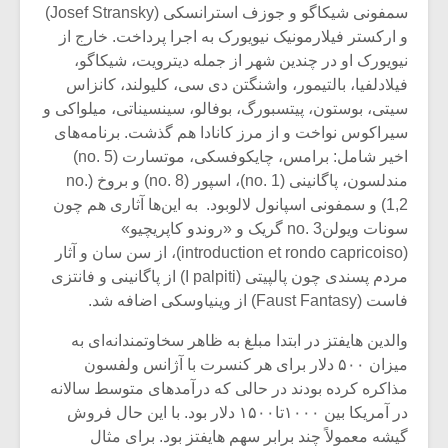
شیش و نیم»
موسیقی فی
سمفونی شیکاگو و جوزف استرانسکی (Josef Stransky)
برگزار می 
و ارکستر فیلارمونیک نیویورک به اجرا پرداخت. خارج از
نیویورک او در چندین شهر از جمله دیترویت، شیکاگو،
اگر نمی توانی
سکانسی به 
مشهورترین باشی،
موسیقی فیلم 
فیلادلفیا، بالتیمور، واشنگتن دی سی، کلیولند، کانزاس
بدنام ترین باش
سیتی، بوستون، پیتسبورگ، بوفالو، سینسیناتی، میلواکی و
سیراکوس نواخت و از مرز کانادا هم‌ گذشت. برنامه‌های
اخیر شامل: برامس، چایکوفسکی، موتسارت (no. 5)
مندلسون، پاگانینی (no. 1)، اسپور (no. 8) و بروخ (no.
1,2) و سمفونی اسپانول لالوبود. به این‌ها آثاری هم چون
سونات ویولنno. 3 گریک و «روندو کاپریچیو»
(introduction et rondo capricoiso)، از سن سان و آثار
مردم پسندی چون پالپیتی (I palpiti) از پاگانینی و فانتزی
فاست (Faust Fantasy) از وینیاوسکی اضافه شد.
والدین هایفتز در ابتدا مبلغ به ظاهر سخاوتمندانه‌ای به
میزان ۵۰۰ دلار برای هر کنسرت با آژانس ولفسون
مذاکره کرده بودند در حالی که درآمدهای متوسط سالانه
در آمریکا بین ۱۰۰۰تا۱۵۰۰ دلار بود. با این حال فروش
گیشه معمولاً چند برابر سهم هایفتز بود. برای مثال