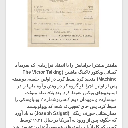
هایفتز بیشتر اجراهایش را با انعقاد قراردادی که سریعاً با
کمپانی ویکتور تاکینگ ماشین (The Victor Talking
Machine) منعقد کرد ضبط کرد. در اولین جلسه، دو هفته
پس از اولین اجرا، او گروه کر دراویش و آوه ماریا را در
استودیوهای ویکتور ضبط کرد. بعد بلافاصله منوئت
موتسارت و موومان دوم کنسرتوشماره ۲ وینیاوسکی را
ضبط کرد. پس جای تعجبی نداشت که ویولونیست
مجارستانی جوزف زیگتی (Joseph Szigeti) به یاد آورد
که چگونه پس از ورود به آمریکا در سال ۱۹۲۱ توسط
کسی که کاملاً با خواسته‌های عمومی آشنا بود تشویق شد