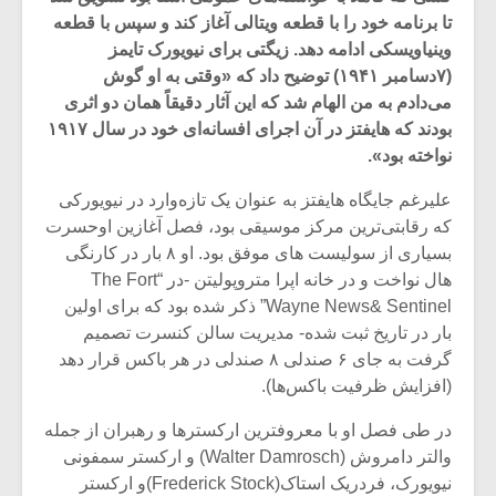
تا برنامه خود را با قطعه ویتالی آغاز کند و سپس با قطعه
وینیاویسکی ادامه دهد. زیگتی برای نیویورک تایمز
(۷دسامبر ۱۹۴۱) توضیح داد که «وقتی به او گوش
می‌دادم به من الهام شد که این آثار دقیقاً همان دو اثری
بودند که هایفتز در آن اجرای افسانه‌ای خود در سال ۱۹۱۷
نواخته بود».
علیرغم جایگاه هایفتز به عنوان یک تازه‌وارد در نیویورکی
که رقابتی‌ترین مرکز موسیقی بود، فصل آغازین اوحسرت
بسیاری از سولیست ‌های موفق بود. او ۸ بار در کارنگی
هال نواخت و در خانه اپرا متروپولیتن -در “The Fort
Wayne News& Sentinel” ذکر شده بود که برای اولین
بار در تاریخ ثبت شده- مدیریت سالن کنسرت تصمیم
میکلوش روژا
موریس ژار
گرفت به جای ۶ صندلی ۸ صندلی در هر باکس قرار دهد
(افزایش ظرفیت باکس‌ها).
در طی فصل او با معروفترین ارکسترها و رهبران از جمله
یادداشتی بر موسیقی
دوره آموزش
والتر دامروش (Walter Damrosch) و ارکستر سمفونی
متن فیلم «متری
موسیقی بر
نیویورک، فردریک استاک(Frederick Stock)و ارکستر