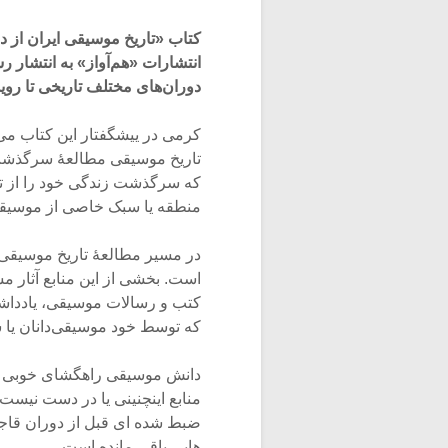
انتشارات «هم‌آواز» به انتشار 
دوران‌های مختلف تاریخی تا رو
کرمی در ییشگفتار این کتاب می‌
تاریخ موسیقی مطالعۀ سرگذشت 
که سرگذشت زندگی خود را از تو
منطقه یا سبک خاصی از موسیقی ر
در مسیر مطالعۀ تاریخ موسیقی د
است. بخشی از این منابع آثار مس
کتب و رسالات موسیقی، یادداشت‌ه
که توسط خود موسیقی‌­دانان یا سا
دانش موسیقی راهگشای خوبی برای
منابع­­ این­چنینی یا در دست نیست
هایی باقی مانده است.