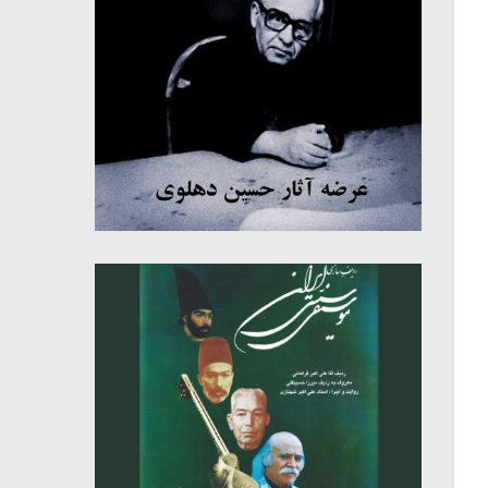
میکلوش روژا
موریس ژار