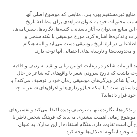
منابع غیرمستقیم بهره ببرد. منابعی که موضوع اصلی آنها
 سبب محتویات خود به عنوان شواهدی برای مطالعۀ تاریخ
منابع می­‌توان به آثار باستانی، کتیبه‌ها، نگاره‌­ها، سفرنامه­‌ها،
ات و تذکره‌­ها اشاره کرد. مورخ موسیقی با نکته سنجی و
اطلاعاتی دربارۀ تاریخ موسیقی دست می­‌یابد و البته هنگام
 و محدودیت‌­ها و نارسایی­‌های احتمالی آ­نها توجه دارد.
ید الزامات شاعر در رعایت قوانین زبانی و تقید به ردیف و قافیه
وجه داشت که تاریخ سرودن شعر با واقع‌ه­ای که شاعر در حال
 آیا شاعر ویژگی­‌های موسیقی زمان خود را توصیف می­‌کند؟ یا
استان است؟ ­یا اینکه خیال­‌پردازی­‌ها و اغراق­‌های شاعرانه چه
ود قرار داده­‌اند؟
تذکره­‌ها، نگارنده تنها به توصیف پدیده اکتفا نمی­‌کند و تفسیرهای
ن موضوع زمانی اهمیت بیشتری می­‌یابد که فرهنگ شخص ناظر با
آن است تفاوت دارد. هنگام استفاده از این مدارک به عنوان
به وجود اینگونه اختلاف­‌ها توجه کرد.