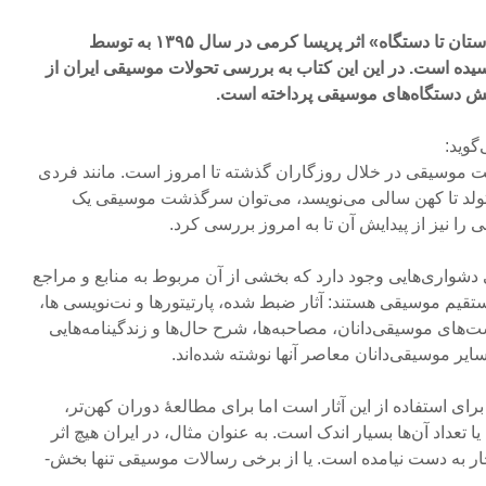
کتاب «تاریخ موسیقی ایران از دستان تا دستگاه» اثر پریسا کرمی در سال ۱۳۹۵ به توسط
رسیده است. در این این کتاب به بررسی تحولات موسیقی ایران از
یش دستگاه‌های موسیقی پرداخته است.
گوید:
موسیقی در خلال روزگاران گذشته تا امروز است. مانند فردی
لد تا کهن سالی می­‌نویسد، می­‌توان سرگذشت موسیقی یک
ا نیز از پیدایش آن تا به امروز بررسی کرد.
شواری­‌هایی وجود دارد که بخشی از آن مربوط به منابع و مراجع
تقیم موسیقی هستند: آثار ضبط شده، پارتیتورها و نت­‌نویسی ها،
ای موسیقی‌دانان، مصاحبه‌ها، شرح حال‌­ها و زندگی­نامه‌­هایی
یر موسیقی­‌دانان معاصر آن­ها نوشته شده‌­اند.
 استفاده از این آثار است اما برای مطالعۀ دوران کهن‌­تر،
 یا تعداد آن‌ها بسیار اندک است. به عنوان مثال، در ایران هیچ اثر
ضبط شده ای قبل از دوران قاجار به دست نیامده است. یا از برخی رسالات موسیقی تنها بخش‌­