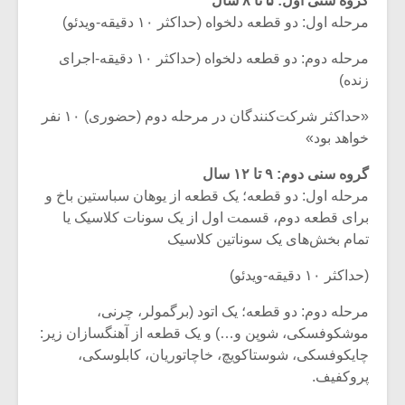
گروه سنی اول: ۵ تا ۸ سال
مرحله اول: دو قطعه دلخواه (حداکثر ۱۰ دقیقه-ویدئو)
مرحله دوم: دو قطعه دلخواه (حداکثر ۱۰ دقیقه-اجرای
زنده)
«حداکثر شرکت‌کنندگان در مرحله دوم (حضوری) ۱۰ نفر
خواهد بود»
گروه سنی دوم: ۹ تا ۱۲ سال
مرحله اول: دو قطعه؛ یک قطعه از یوهان سباستین باخ و
برای قطعه دوم، قسمت اول از یک سونات کلاسیک یا
تمام بخش‌های یک سوناتین کلاسیک
(حداکثر ۱۰ دقیقه-ویدئو)
میکلوش روژا
موریس ژار
مرحله دوم: دو قطعه؛ یک اتود (برگمولر، چرنی،
موشکوفسکی، شوپن و…) و یک قطعه از آهنگسازان زیر:
چایکوفسکی، شوستاکویچ، خاچاتوریان، کابلوسکی،
یادداشتی بر موسیقی
دوره آموزش
پروکفیف.
متن فیلم «متری
موسیقی بر